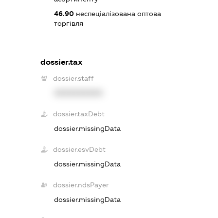
46.90
неспеціалізована оптова
торгівля
dossier.tax
dossier.staff
XXXXXXXXXX
dossier.taxDebt
dossier.missingData
dossier.esvDebt
dossier.missingData
dossier.ndsPayer
dossier.missingData