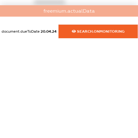
XXXXXXXXXX
freemium.actualData
dossier.commercial_info.activity
XXXXXXXXXX
document.dueToDate
20.04.24
SEARCH.ONMONITORING
freemium.exampleText_1
freemium.exampleText_2
freemium.anonymousPerSearch2
FREEMIUM.DETAILS
FREEMIUM.REGISTER