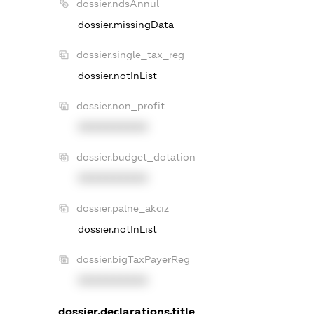
dossier.ndsAnnul
dossier.missingData
dossier.single_tax_reg
dossier.notInList
dossier.non_profit
XXXXXXXXXX
dossier.budget_dotation
XXXXXXXXXX
dossier.palne_akciz
dossier.notInList
dossier.bigTaxPayerReg
XXXXXXXXXX
dossier.declarations.title