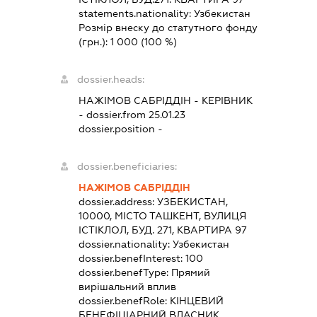
statements.nationality:
Узбекистан
Розмір внеску до статутного фонду
(грн.):
1 000
(100 %)
dossier.heads:
НАЖІМОВ САБРІДДІН
-
КЕРІВНИК
- dossier.from 25.01.23
dossier.position -
dossier.beneficiaries:
НАЖІМОВ САБРІДДІН
dossier.address:
УЗБЕКИСТАН,
10000, МІСТО ТАШКЕНТ, ВУЛИЦЯ
ІСТІКЛОЛ, БУД. 271, КВАРТИРА 97
dossier.nationality:
Узбекистан
dossier.benefInterest:
100
dossier.benefType:
Прямий
вирішальний вплив
dossier.benefRole:
КІНЦЕВИЙ
БЕНЕФІЦІАРНИЙ ВЛАСНИК