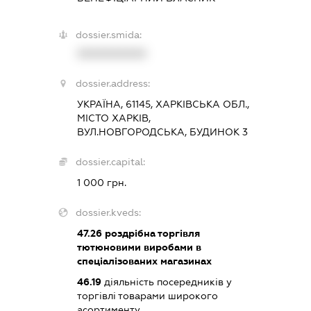
dossier.smida:
XXXXXXXXXX
dossier.address:
УКРАЇНА, 61145, ХАРКІВСЬКА ОБЛ.,
МІСТО ХАРКІВ,
ВУЛ.НОВГОРОДСЬКА, БУДИНОК 3
dossier.capital:
1 000 грн.
dossier.kveds:
47.26
роздрібна торгівля
тютюновими виробами в
спеціалізованих магазинах
46.19
діяльність посередників у
торгівлі товарами широкого
асортименту