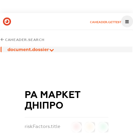
CAHEADER.GETTEST
CAHEADER.SEARCH
document.dossier
РА МАРКЕТ
ДНІПРО
riskFactors.title
0
0
0