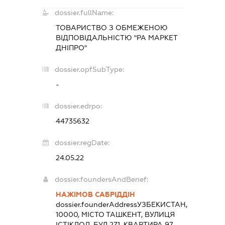
dossier.fullName:
ТОВАРИСТВО З ОБМЕЖЕНОЮ
ВІДПОВІДАЛЬНІСТЮ "РА МАРКЕТ
ДНІПРО"
dossier.opfSubType:
-
dossier.edrpo:
44735632
dossier.regDate:
24.05.22
dossier.foundersAndBenef:
НАЖІМОВ САБРІДДІН
dossier.founderAddress
УЗБЕКИСТАН,
10000, МІСТО ТАШКЕНТ, ВУЛИЦЯ
ІСТІКЛОЛ, БУД.271. КВАРТИРА 97