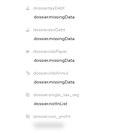
dossier.taxDebt
dossier.missingData
dossier.esvDebt
dossier.missingData
dossier.ndsPayer
dossier.missingData
dossier.ndsAnnul
dossier.missingData
dossier.single_tax_reg
dossier.notInList
dossier.non_profit
XXXXXXXXXX