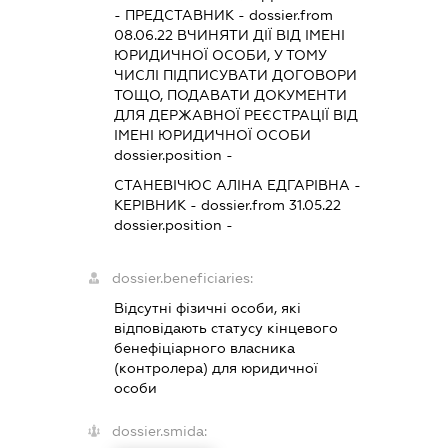
-
ПРЕДСТАВНИК
- dossier.from
08.06.22
ВЧИНЯТИ ДІЇ ВІД ІМЕНІ
ЮРИДИЧНОЇ ОСОБИ, У ТОМУ
ЧИСЛІ ПІДПИСУВАТИ ДОГОВОРИ
ТОЩО, ПОДАВАТИ ДОКУМЕНТИ
ДЛЯ ДЕРЖАВНОЇ РЕЄСТРАЦІЇ ВІД
ІМЕНІ ЮРИДИЧНОЇ ОСОБИ
dossier.position -
СТАНЕВІЧЮС АЛІНА ЕДГАРІВНА
-
КЕРІВНИК
- dossier.from 31.05.22
dossier.position -
dossier.beneficiaries:
Відсутні фізичні особи, які
відповідають статусу кінцевого
бенефіціарного власника
(контролера) для юридичної
особи
dossier.smida: