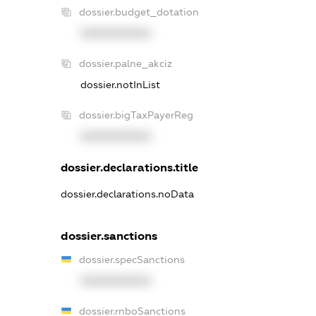
dossier.budget_dotation
XXXXXXXXXX
dossier.palne_akciz
dossier.notInList
dossier.bigTaxPayerReg
XXXXXXXXXX
dossier.declarations.title
dossier.declarations.noData
dossier.sanctions
dossier.specSanctions
XXXXXXXXXX
dossier.rnboSanctions