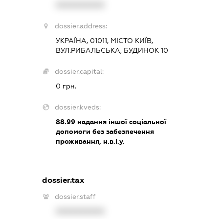
XXXXXXXXXX
dossier.address:
УКРАЇНА, 01011, МІСТО КИЇВ,
ВУЛ.РИБАЛЬСЬКА, БУДИНОК 10
dossier.capital:
0 грн.
dossier.kveds:
88.99
надання іншої соціальної
допомоги без забезпечення
проживання, н.в.і.у.
dossier.tax
dossier.staff
XXXXXXXXXX