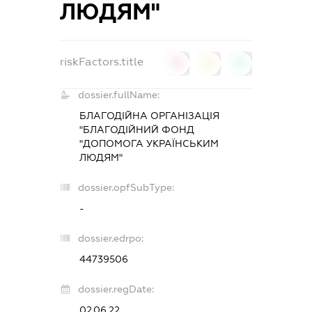
ЛЮДЯМ"
riskFactors.title
0
0
0
dossier.fullName:
БЛАГОДІЙНА ОРГАНІЗАЦІЯ
"БЛАГОДІЙНИЙ ФОНД
"ДОПОМОГА УКРАЇНСЬКИМ
ЛЮДЯМ"
dossier.opfSubType:
-
dossier.edrpo:
44739506
dossier.regDate:
02.06.22