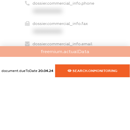
dossier.commercial_info.phone
XXXXXXXXXX
dossier.commercial_info.fax
XXXXXXXXXX
dossier.commercial_info.email
freemium.actualData
XXXXXXXXXX
dossier.commercial_info.website
document.dueToDate
20.04.24
SEARCH.ONMONITORING
XXXXXXXXXX
dossier.commercial_info.activity
XXXXXXXXXX
freemium.exampleText_1
freemium.exampleText_2
freemium.anonymousPerSearch2