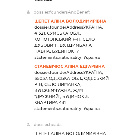
dossier.foundersAndBenef:
ШЕПЕТ АЛІНА ВОЛОДИМИРІВНА
dossier.founderAddress
УКРАЇНА,
41321, СУМСЬКА ОБЛ.,
КОНОТОПСЬКИЙ Р-Н, СЕЛО
ДУБОВИЧІ, ВУЛ.ЦИМБАЛА
ПАВЛА, БУДИНОК 17
statements.nationality:
Україна
СТАНЕВІЧЮС АЛІНА ЕДГАРІВНА
dossier.founderAddress
УКРАЇНА,
65037, ОДЕСЬКА ОБЛ., ОДЕСЬКИЙ
Р-Н, СЕЛО ЛИМАНКА,
ВУЛ.ЖЕМЧУЖНА, Ж/М
"ДРУЖНИЙ", БУДИНОК 3,
КВАРТИРА 431
statements.nationality:
Україна
dossier.heads:
ШЕПЕТ АЛІНА ВОЛОДИМИРІВНА