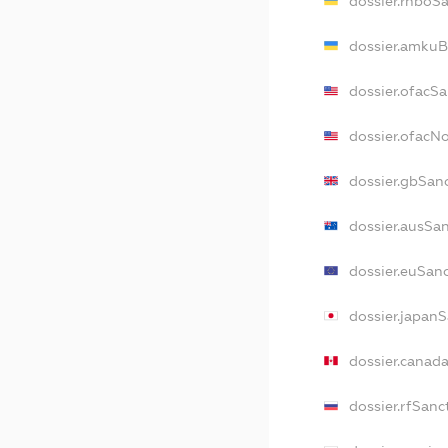
dossier.rnboS
dossier.amkuB
dossier.ofacS
dossier.ofacN
dossier.gbSan
dossier.ausSa
dossier.euSan
dossier.japan
dossier.canad
dossier.rfSanc