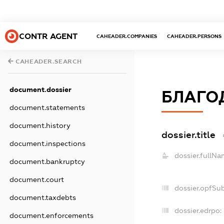
CONTR AGENT
CAHEADER.COMPANIES
CAHEADER.PERSONS
CAHEADER.SEARCH
document.dossier
БЛАГОД
document.statements
document.history
dossier.title
document.inspections
dossier.fullNa
document.bankruptcy
document.court
dossier.opfSu
document.taxdebts
dossier.edrpo:
document.enforcements