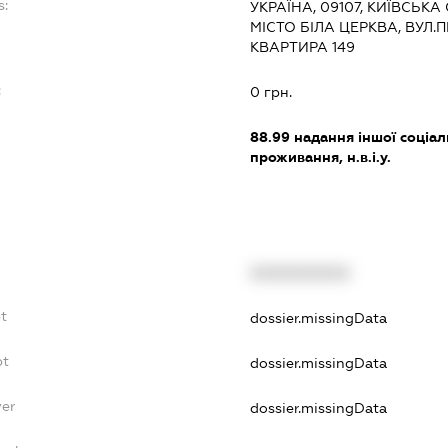
s:
УКРАЇНА, 09107, КИЇВСЬКА
МІСТО БІЛА ЦЕРКВА, ВУЛ.
КВАРТИРА 149
:
0 грн.
88.99
надання іншої соціал
проживання, н.в.і.у.
XXXXXXXXXX
t
dossier.missingData
bt
dossier.missingData
yer
dossier.missingData