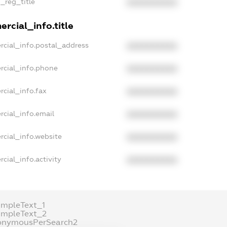
n_reg_title
XXXXXXXXXX
rcial_info.title
rcial_info.postal_address
XXXXXXXXXX
rcial_info.phone
XXXXXXXXXX
rcial_info.fax
XXXXXXXXXX
rcial_info.email
XXXXXXXXXX
rcial_info.website
XXXXXXXXXX
cial_info.activity
XXXXXXXXXX
ampleText_1
ampleText_2
onymousPerSearch2