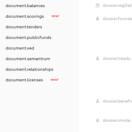
dossier.regDat
document.balances
document.scorings
new!
dossier.found
document.tenders
document.publicfunds
document.ved
dossier.heads:
document.semantrum
document.relationships
document.licenses
new!
dossier.benefic
dossier.smida: