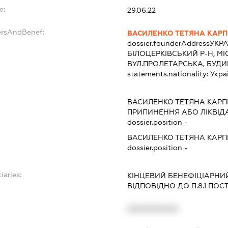
e:
29.06.22
ersAndBenef:
ВАСИЛЕНКО ТЕТЯНА КАРП
dossier.founderAddress
УКРА
БІЛОЦЕРКІВСЬКИЙ Р-Н, МІ
ВУЛ.ПРОЛЕТАРСЬКА, БУДИН
statements.nationality:
Укра
ВАСИЛЕНКО ТЕТЯНА КАРП
ПРИПИНЕННЯ АБО ЛІКВІД
dossier.position -
ВАСИЛЕНКО ТЕТЯНА КАРП
dossier.position -
iaries:
КІНЦЕВИЙ БЕНЕФІЦІАРНИ
ВІДПОВІДНО ДО П.8.1 ПОСТ
XXXXXXXXXX