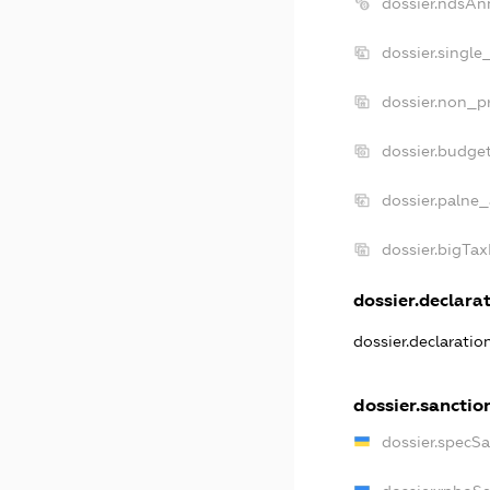
dossier.ndsAn
dossier.single
dossier.non_pr
dossier.budge
dossier.palne_
dossier.bigTa
dossier.declarat
dossier.declarati
dossier.sanctio
dossier.specS