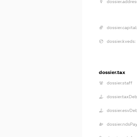
dossier.addres
dossier.capital
dossier.kveds:
dossier.tax
dossier.staff
dossier.taxDeb
dossier.esvDe
dossier.ndsPa