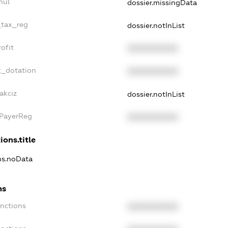
nul
dossier.missingData
_tax_reg
dossier.notInList
ofit
XXXXXXXXXX
t_dotation
XXXXXXXXXX
akciz
dossier.notInList
xPayerReg
XXXXXXXXXX
ions.title
ons.noData
ns
anctions
XXXXXXXXXX