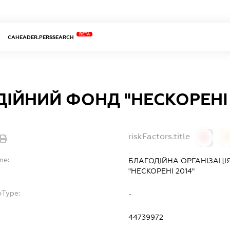
BETA
CAHEADER.PERSSEARCH
ІЙНИЙ ФОНД "НЕСКОРЕНІ 
riskFactors.title
0
0
me:
БЛАГОДІЙНА ОРГАНІЗАЦІ
"НЕСКОРЕНІ 2014"
bType:
-
44739972