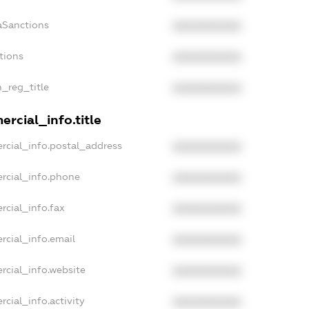
aSanctions
XXXXXXXXXX
tions
XXXXXXXXXX
n_reg_title
XXXXXXXXXX
rcial_info.title
rcial_info.postal_address
XXXXXXXXXX
rcial_info.phone
XXXXXXXXXX
rcial_info.fax
XXXXXXXXXX
rcial_info.email
XXXXXXXXXX
rcial_info.website
XXXXXXXXXX
cial_info.activity
XXXXXXXXXX