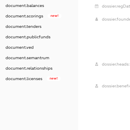
document.balances
dossier.regDat
document.scorings
new!
dossier.foun
document.tenders
document.publicfunds
document.ved
document.semantrum
dossier.heads:
document.relationships
document.licenses
new!
dossier.benefic