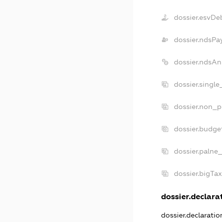
dossier.esvDe
dossier.ndsPa
dossier.ndsAn
dossier.singl
dossier.non_p
dossier.budge
dossier.palne
dossier.bigTa
dossier.declarat
dossier.declarati