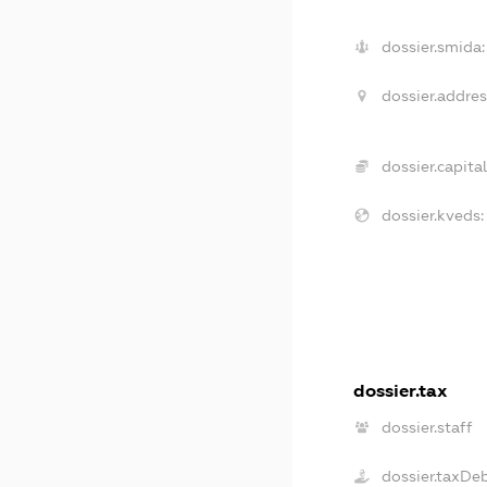
dossier.smida:
dossier.addres
dossier.capital
dossier.kveds:
dossier.tax
dossier.staff
dossier.taxDe