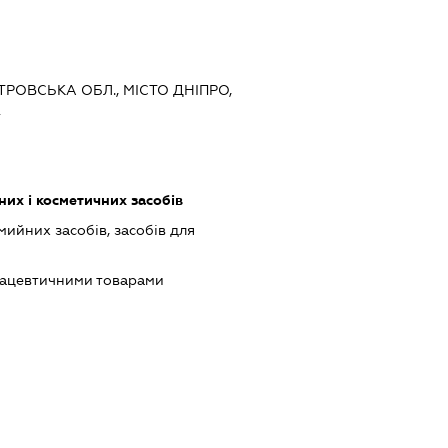
ЕТРОВСЬКА ОБЛ., МІСТО ДНІПРО,
2
х і косметичних засобів
ийних засобів, засобів для
мацевтичними товарами