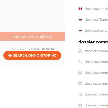
dossier.canad
dossier.rfSanc
dossier.russia
freemium.actualData
dossier.comme
document.dueToDate
20.04.24
dossier.comme
SEARCH.ONMONITORING
dossier.comme
dossier.comme
dossier.comme
dossier.comme
dossier.commer