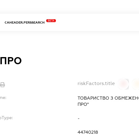
BETA
CAHEADER.PERSSEARCH
 ПРО
riskFactors.title
0
me:
ТОВАРИСТВО З ОБМЕЖЕНО
ПРО"
bType:
-
44740218