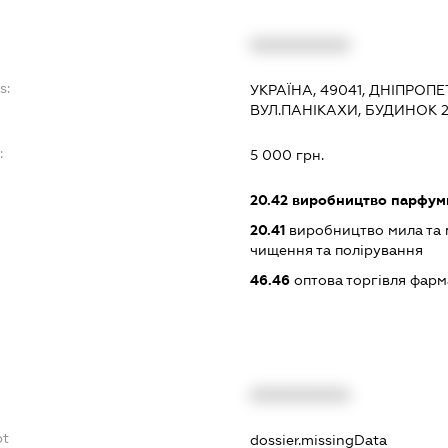
XXXXXXXXXX
s:
УКРАЇНА, 49041, ДНІПРОП
ВУЛ.ПАНІКАХИ, БУДИНОК 
:
5 000 грн.
20.42
виробництво парфумни
20.41
виробництво мила та м
чищення та полірування
46.46
оптова торгівля фар
XXXXXXXXXX
bt
dossier.missingData