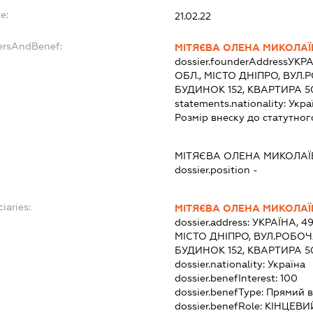
e:
21.02.22
dersAndBenef:
МІТЯЄВА ОЛЕНА МИКОЛА
dossier.founderAddress
УКРА
ОБЛ., МІСТО ДНІПРО, ВУЛ
БУДИНОК 152, КВАРТИРА 5
statements.nationality:
Укра
Розмір внеску до статутног
МІТЯЄВА ОЛЕНА МИКОЛА
dossier.position -
iaries:
МІТЯЄВА ОЛЕНА МИКОЛА
dossier.address:
УКРАЇНА, 4
МІСТО ДНІПРО, ВУЛ.РОБОЧ
БУДИНОК 152, КВАРТИРА 5
dossier.nationality:
Україна
dossier.benefInterest:
100
dossier.benefType:
Прямий в
dossier.benefRole:
КІНЦЕВИ