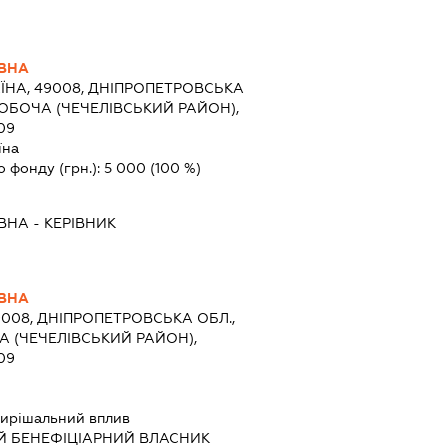
ЇВНА
ЇНА, 49008, ДНІПРОПЕТРОВСЬКА
.РОБОЧА (ЧЕЧЕЛІВСЬКИЙ РАЙОН),
09
їна
о фонду (грн.):
5 000
(100 %)
ЇВНА
-
КЕРІВНИК
ЇВНА
9008, ДНІПРОПЕТРОВСЬКА ОБЛ.,
А (ЧЕЧЕЛІВСЬКИЙ РАЙОН),
09
ирішальний вплив
Й БЕНЕФІЦІАРНИЙ ВЛАСНИК