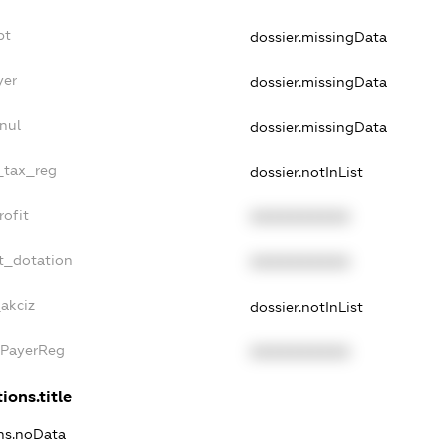
bt
dossier.missingData
yer
dossier.missingData
nul
dossier.missingData
e_tax_reg
dossier.notInList
rofit
XXXXXXXXXX
t_dotation
XXXXXXXXXX
_akciz
dossier.notInList
xPayerReg
XXXXXXXXXX
ions.title
ons.noData