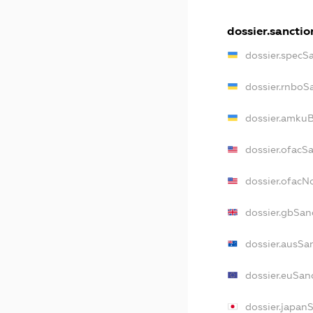
dossier.sanctio
dossier.specS
dossier.rnboS
dossier.amkuB
dossier.ofacS
dossier.ofac
dossier.gbSan
dossier.ausSa
dossier.euSan
dossier.japan