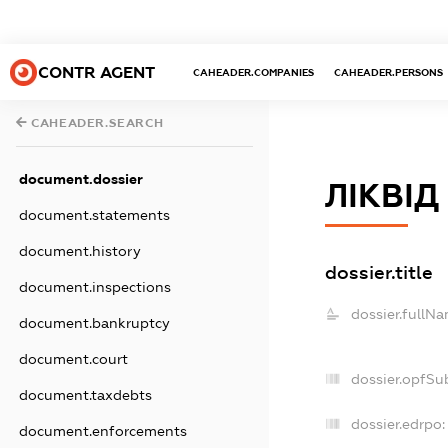
CONTR AGENT
CAHEADER.COMPANIES
CAHEADER.PERSONS
CAHEADER.SEARCH
document.dossier
ЛІКВІД
document.statements
document.history
dossier.title
document.inspections
dossier.fullNa
document.bankruptcy
document.court
dossier.opfSu
document.taxdebts
dossier.edrpo:
document.enforcements