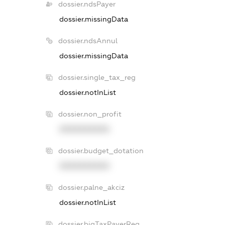
dossier.ndsPayer
dossier.missingData
dossier.ndsAnnul
dossier.missingData
dossier.single_tax_reg
dossier.notInList
dossier.non_profit
XXXXXXXXXX
dossier.budget_dotation
XXXXXXXXXX
dossier.palne_akciz
dossier.notInList
dossier.bigTaxPayerReg