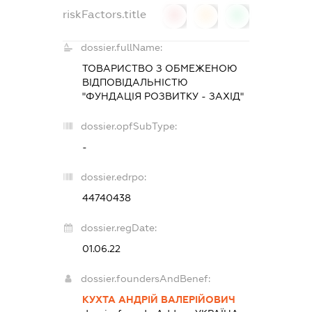
riskFactors.title
0
0
0
dossier.fullName:
ТОВАРИСТВО З ОБМЕЖЕНОЮ
ВІДПОВІДАЛЬНІСТЮ
"ФУНДАЦІЯ РОЗВИТКУ - ЗАХІД"
dossier.opfSubType:
-
dossier.edrpo:
44740438
dossier.regDate:
01.06.22
dossier.foundersAndBenef:
КУХТА АНДРІЙ ВАЛЕРІЙОВИЧ