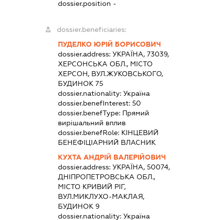
dossier.position -
dossier.beneficiaries:
ПУДЕЛКО ЮРІЙ БОРИСОВИЧ
dossier.address:
УКРАЇНА, 73039,
ХЕРСОНСЬКА ОБЛ., МІСТО
ХЕРСОН, ВУЛ.ЖУКОВСЬКОГО,
БУДИНОК 75
dossier.nationality:
Україна
dossier.benefInterest:
50
dossier.benefType:
Прямий
вирішальний вплив
dossier.benefRole:
КІНЦЕВИЙ
БЕНЕФІЦІАРНИЙ ВЛАСНИК
КУХТА АНДРІЙ ВАЛЕРІЙОВИЧ
dossier.address:
УКРАЇНА, 50074,
ДНІПРОПЕТРОВСЬКА ОБЛ.,
МІСТО КРИВИЙ РІГ,
ВУЛ.МИКЛУХО-МАКЛАЯ,
БУДИНОК 9
dossier.nationality:
Україна