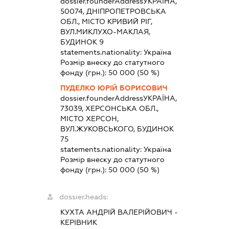
dossier.founderAddress
УКРАЇНА,
50074, ДНІПРОПЕТРОВСЬКА
ОБЛ., МІСТО КРИВИЙ РІГ,
ВУЛ.МИКЛУХО-МАКЛАЯ,
БУДИНОК 9
statements.nationality:
Україна
Розмір внеску до статутного
фонду (грн.):
50 000
(50 %)
ПУДЕЛКО ЮРІЙ БОРИСОВИЧ
dossier.founderAddress
УКРАЇНА,
73039, ХЕРСОНСЬКА ОБЛ.,
МІСТО ХЕРСОН,
ВУЛ.ЖУКОВСЬКОГО, БУДИНОК
75
statements.nationality:
Україна
Розмір внеску до статутного
фонду (грн.):
50 000
(50 %)
dossier.heads:
КУХТА АНДРІЙ ВАЛЕРІЙОВИЧ
-
КЕРІВНИК