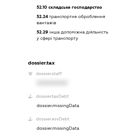
52.10
складське господарство
52.24
транспортне оброблення
вантажів
52.29
інша допоміжна діяльність
у сфері транспорту
dossier.tax
dossier.staff
XXXXXXXXXX
dossier.taxDebt
dossier.missingData
dossier.esvDebt
dossier.missingData