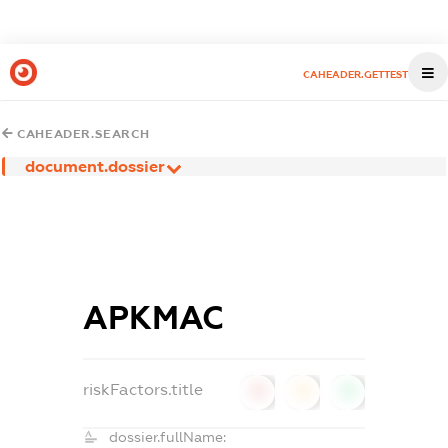
CAHEADER.GETTEST
CAHEADER.SEARCH
document.dossier
АРКМАС
riskFactors.title
0
0
0
dossier.fullName: