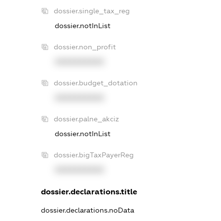
dossier.single_tax_reg
dossier.notInList
dossier.non_profit
XXXXXXXXXX
dossier.budget_dotation
XXXXXXXXXX
dossier.palne_akciz
dossier.notInList
dossier.bigTaxPayerReg
XXXXXXXXXX
dossier.declarations.title
dossier.declarations.noData