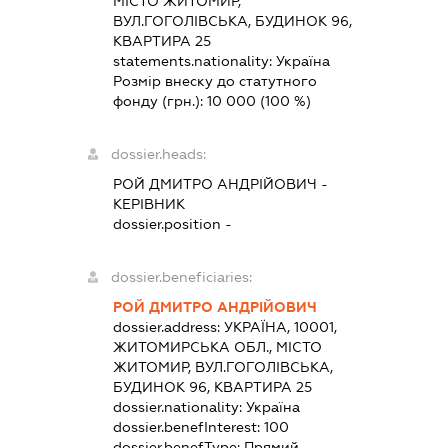
МІСТО ЖИТОМИР,
ВУЛ.ГОГОЛІВСЬКА, БУДИНОК 96,
КВАРТИРА 25
statements.nationality:
Україна
Розмір внеску до статутного
фонду (грн.):
10 000
(100 %)
dossier.heads:
РОЙ ДМИТРО АНДРІЙОВИЧ
-
КЕРІВНИК
dossier.position -
dossier.beneficiaries:
РОЙ ДМИТРО АНДРІЙОВИЧ
dossier.address:
УКРАЇНА, 10001,
ЖИТОМИРСЬКА ОБЛ., МІСТО
ЖИТОМИР, ВУЛ.ГОГОЛІВСЬКА,
БУДИНОК 96, КВАРТИРА 25
dossier.nationality:
Україна
dossier.benefInterest:
100
dossier.benefType:
Прямий