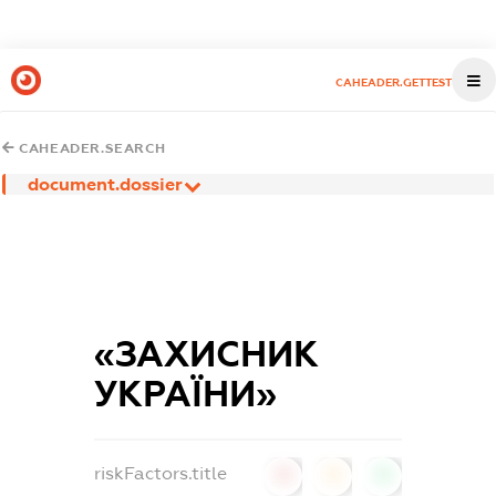
CAHEADER.GETTEST
CAHEADER.SEARCH
document.dossier
«ЗАХИСНИК
УКРАЇНИ»
riskFactors.title
0
0
0