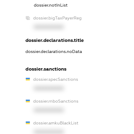
dossier.notInList
dossier.bigTaxPayerReg
XXXXXXXXXX
dossier.declarations.title
dossier.declarations.noData
dossier.sanctions
dossier.specSanctions
XXXXXXXXXX
dossier.rnboSanctions
XXXXXXXXXX
dossier.amkuBlackList
XXXXXXXXXX