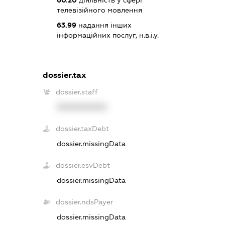
телевізійного мовлення
63.99
надання інших
інформаційних послуг, н.в.і.у.
dossier.tax
dossier.staff
XXXXXXXXXX
dossier.taxDebt
dossier.missingData
dossier.esvDebt
dossier.missingData
dossier.ndsPayer
dossier.missingData