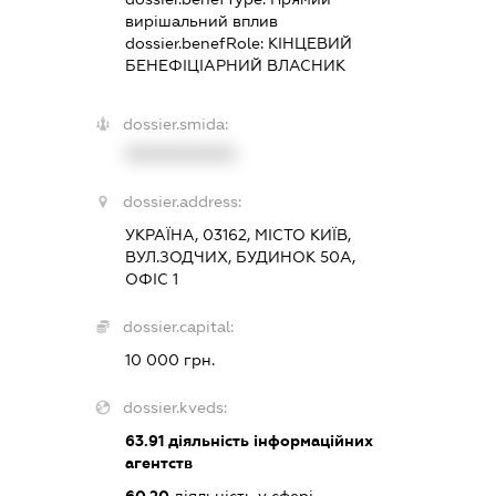
вирішальний вплив
dossier.benefRole:
КІНЦЕВИЙ
БЕНЕФІЦІАРНИЙ ВЛАСНИК
dossier.smida:
XXXXXXXXXX
dossier.address:
УКРАЇНА, 03162, МІСТО КИЇВ,
ВУЛ.ЗОДЧИХ, БУДИНОК 50А,
ОФІС 1
dossier.capital:
10 000 грн.
dossier.kveds:
63.91
діяльність інформаційних
агентств
60.20
діяльність у сфері