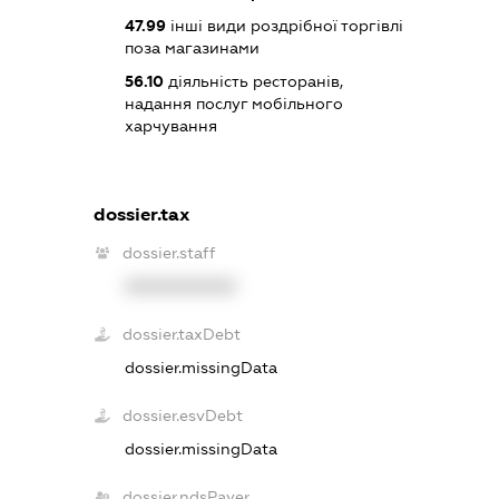
47.99
інші види роздрібної торгівлі
поза магазинами
56.10
діяльність ресторанів,
надання послуг мобільного
харчування
dossier.tax
dossier.staff
XXXXXXXXXX
dossier.taxDebt
dossier.missingData
dossier.esvDebt
dossier.missingData
dossier.ndsPayer