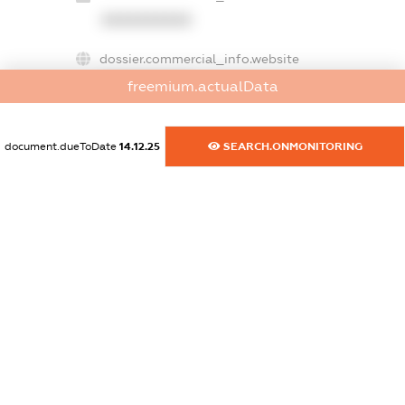
XXXXXXXXXX
dossier.commercial_info.website
XXXXXXXXXX
freemium.actualData
dossier.commercial_info.activity
XXXXXXXXXX
document.dueToDate
14.12.25
SEARCH.ONMONITORING
freemium.exampleText_1
freemium.exampleText_2
freemium.anonymousPerSearch2
FREEMIUM.DETAILS
FREEMIUM.REGISTER