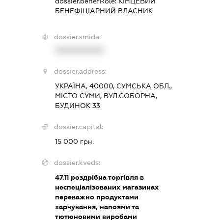
dossier.benefRole:
КІНЦЕВИЙ
БЕНЕФІЦІАРНИЙ ВЛАСНИК
dossier.smida:
XXXXXXXXXX
dossier.address:
УКРАЇНА, 40000, СУМСЬКА ОБЛ.,
МІСТО СУМИ, ВУЛ.СОБОРНА,
БУДИНОК 33
dossier.capital:
15 000 грн.
dossier.kveds:
47.11
роздрібна торгівля в
неспеціалізованих магазинах
переважно продуктами
харчування, напоями та
тютюновими виробами