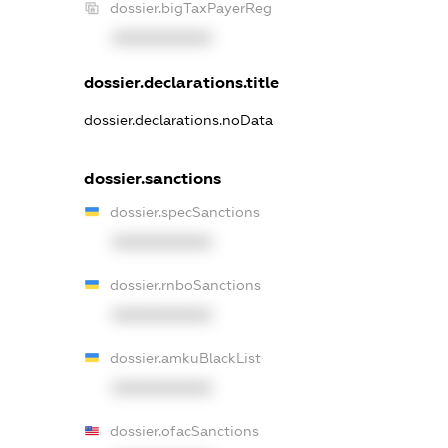
dossier.bigTaxPayerReg
XXXXXXXXXX
dossier.declarations.title
dossier.declarations.noData
dossier.sanctions
dossier.specSanctions
XXXXXXXXXX
dossier.rnboSanctions
XXXXXXXXXX
dossier.amkuBlackList
XXXXXXXXXX
dossier.ofacSanctions