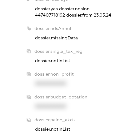
dossier.yes
dossier.ndsInn
447407718192
dossier.from 23.05.24
dossier.ndsAnnul
dossier.missingData
dossier.single_tax_reg
dossier.notInList
dossier.non_profit
XXXXXXXXXX
dossier.budget_dotation
XXXXXXXXXX
dossier.palne_akciz
dossier.notInList