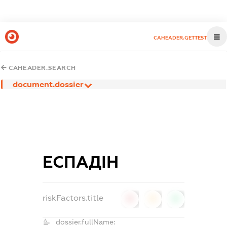
CAHEADER.GETTEST
CAHEADER.SEARCH
document.dossier
ЕСПАДІН
riskFactors.title
0
0
0
dossier.fullName: