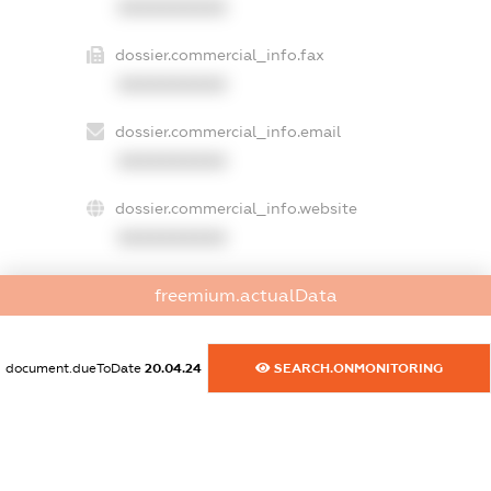
XXXXXXXXXX
dossier.commercial_info.fax
XXXXXXXXXX
dossier.commercial_info.email
XXXXXXXXXX
dossier.commercial_info.website
XXXXXXXXXX
dossier.commercial_info.activity
freemium.actualData
XXXXXXXXXX
document.dueToDate
20.04.24
SEARCH.ONMONITORING
freemium.exampleText_1
freemium.exampleText_2
freemium.anonymousPerSearch2
FREEMIUM.DETAILS