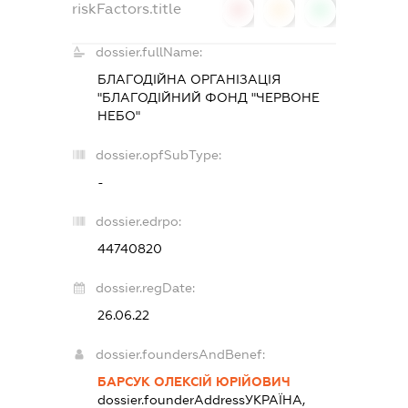
riskFactors.title
0
0
0
dossier.fullName:
БЛАГОДІЙНА ОРГАНІЗАЦІЯ
"БЛАГОДІЙНИЙ ФОНД "ЧЕРВОНЕ
НЕБО"
dossier.opfSubType:
-
dossier.edrpo:
44740820
dossier.regDate:
26.06.22
dossier.foundersAndBenef:
БАРСУК ОЛЕКСІЙ ЮРІЙОВИЧ
dossier.founderAddress
УКРАЇНА,