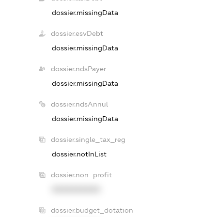
dossier.missingData
dossier.esvDebt
dossier.missingData
dossier.ndsPayer
dossier.missingData
dossier.ndsAnnul
dossier.missingData
dossier.single_tax_reg
dossier.notInList
dossier.non_profit
XXXXXXXXXX
dossier.budget_dotation