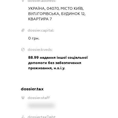
dossier.address:
УКРАЇНА, 04070, МІСТО КИЇВ,
ВУЛ.ІГОРІВСЬКА, БУДИНОК 12,
КВАРТИРА 7
dossier.capital:
0 грн.
dossier.kveds:
88.99
надання іншої соціальної
допомоги без забезпечення
проживання, н.в.і.у.
dossier.tax
dossier.staff
XXXXXXXXXX
dossier.taxDebt