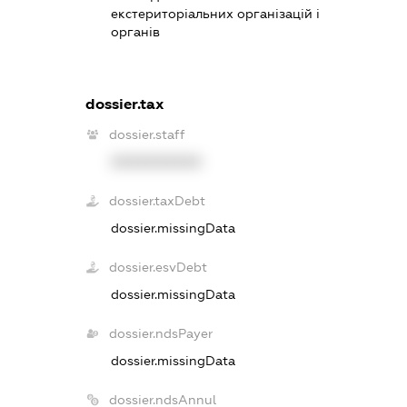
екстериторіальних організацій і
органів
dossier.tax
dossier.staff
XXXXXXXXXX
dossier.taxDebt
dossier.missingData
dossier.esvDebt
dossier.missingData
dossier.ndsPayer
dossier.missingData
dossier.ndsAnnul