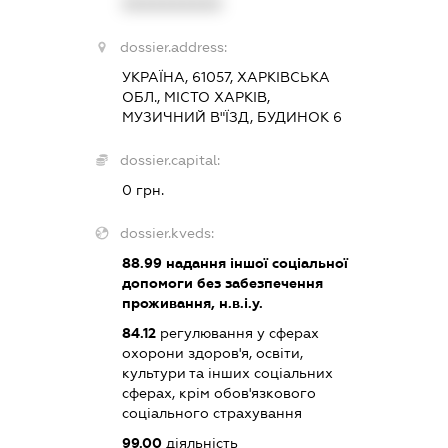
XXXXXXXXXX
dossier.address:
УКРАЇНА, 61057, ХАРКІВСЬКА
ОБЛ., МІСТО ХАРКІВ,
МУЗИЧНИЙ В"ЇЗД, БУДИНОК 6
dossier.capital:
0 грн.
dossier.kveds:
88.99
надання іншої соціальної
допомоги без забезпечення
проживання, н.в.і.у.
84.12
регулювання у сферах
охорони здоров'я, освіти,
культури та інших соціальних
сферах, крім обов'язкового
соціального страхування
99.00
діяльність