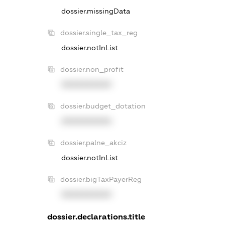
dossier.missingData
dossier.single_tax_reg
dossier.notInList
dossier.non_profit
XXXXXXXXXX
dossier.budget_dotation
XXXXXXXXXX
dossier.palne_akciz
dossier.notInList
dossier.bigTaxPayerReg
XXXXXXXXXX
dossier.declarations.title