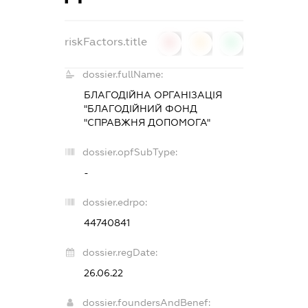
riskFactors.title
0
0
0
dossier.fullName:
БЛАГОДІЙНА ОРГАНІЗАЦІЯ
"БЛАГОДІЙНИЙ ФОНД
"СПРАВЖНЯ ДОПОМОГА"
dossier.opfSubType:
-
dossier.edrpo:
44740841
dossier.regDate:
26.06.22
dossier.foundersAndBenef: