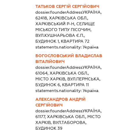
ТАТЬКОВ СЕРГІЙ СЕРГІЙОВИЧ
dossier.founderAddress
УКРАЇНА,
62418, ХАРКІВСЬКА ОБЛ.,
ХАРКІВСЬКИЙ Р-Н, СЕЛИЩЕ
МІСЬКОГО ТИПУ ПІСОЧИН,
ВУЛ.КУШНАРЬОВА Є.П.,
БУДИНОК 1, КВАРТИРА 72
statements.nationality:
Україна
БОГОСЛОВСЬКИЙ ВЛАДИСЛАВ
ВІТАЛІЙОВИЧ
dossier.founderAddress
УКРАЇНА,
61064, ХАРКІВСЬКА ОБЛ.,
МІСТО ХАРКІВ, ВУЛ.ПЕРМСЬКА,
БУДИНОК 6, КВАРТИРА 11
statements.nationality:
Україна
АЛЕКСАНДРОВ АНДРІЙ
СЕРГІЙОВИЧ
dossier.founderAddress
УКРАЇНА,
61177, ХАРКІВСЬКА ОБЛ., МІСТО
ХАРКІВ, ВУЛ.ТАБОРОВА,
БУДИНОК 39