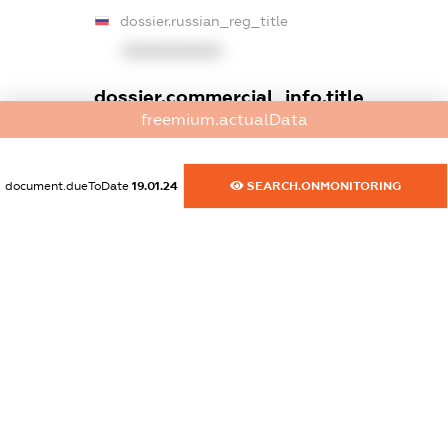
dossier.russian_reg_title
XXXXXXXXXX
dossier.commercial_info.title
freemium.actualData
dossier.commercial_info.postal_address
XXXXXXXXXX
document.dueToDate
19.01.24
SEARCH.ONMONITORING
dossier.commercial_info.phone
XXXXXXXXXX
dossier.commercial_info.fax
XXXXXXXXXX
dossier.commercial_info.email
XXXXXXXXXX
dossier.commercial_info.website
XXXXXXXXXX