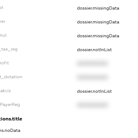
bt
dossier.missingData
yer
dossier.missingData
nul
dossier.missingData
e_tax_reg
dossier.notInList
rofit
XXXXXXXXXX
t_dotation
XXXXXXXXXX
_akciz
dossier.notInList
xPayerReg
XXXXXXXXXX
ions.title
ons.noData