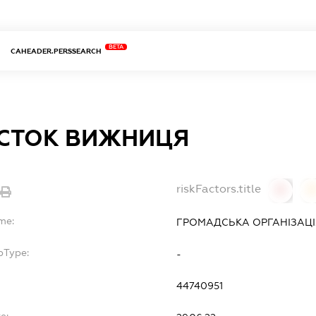
BETA
CAHEADER.PERSSEARCH
СТОК ВИЖНИЦЯ
riskFactors.title
0
0
me:
ГРОМАДСЬКА ОРГАНІЗАЦІ
bType:
-
44740951
e: