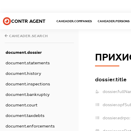
CONTR AGENT
CAHEADER.COMPANIES
CAHEADER.PERSONS
CAHEADER.SEARCH
document.dossier
ПРИХИ
document.statements
document.history
dossier.title
document.inspections
dossier.fullNa
document.bankruptcy
dossier.opfSu
document.court
document.taxdebts
dossier.edrpo:
document.enforcements
dossier.regDat