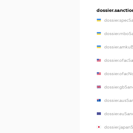
dossier.sanctio
dossier.specS
dossier.rnboS
dossier.amkuB
dossier.ofacS
dossier.ofac
dossier.gbSan
dossier.ausSa
dossier.euSan
dossier.japan