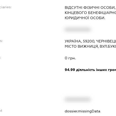
iaries:
ВІДСУТНІ ФІЗИЧНІ ОСОБИ,
КІНЦЕВОГО БЕНЕФІЦІАРН
ЮРИДИЧНОЇ ОСОБИ.
XXXXXXXXXX
s:
УКРАЇНА, 59200, ЧЕРНІВЕ
МІСТО ВИЖНИЦЯ, ВУЛ.БУК
:
0 грн.
94.99
діяльність інших грома
XXXXXXXXXX
bt
dossier.missingData