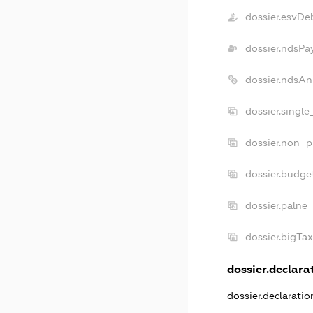
dossier.esvDe
dossier.ndsPa
dossier.ndsAn
dossier.singl
dossier.non_p
dossier.budge
dossier.palne
dossier.bigTa
dossier.declarat
dossier.declarati