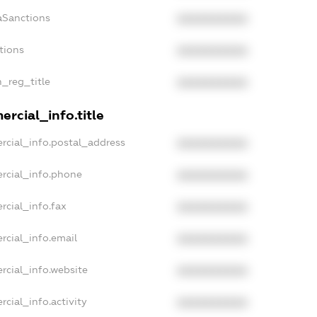
aSanctions
XXXXXXXXXX
tions
XXXXXXXXXX
n_reg_title
XXXXXXXXXX
rcial_info.title
rcial_info.postal_address
XXXXXXXXXX
rcial_info.phone
XXXXXXXXXX
rcial_info.fax
XXXXXXXXXX
rcial_info.email
XXXXXXXXXX
rcial_info.website
XXXXXXXXXX
cial_info.activity
XXXXXXXXXX