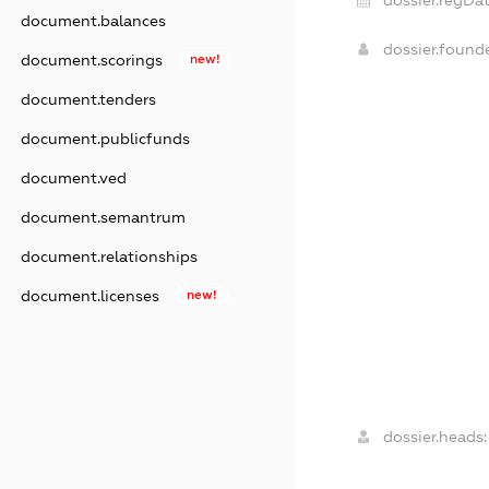
document.balances
dossier.found
document.scorings
new!
document.tenders
document.publicfunds
document.ved
document.semantrum
document.relationships
document.licenses
new!
dossier.heads: