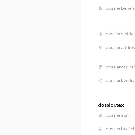
dossier.benefic
dossier.smida:
dossier.addres
dossier.capital
dossier.kveds:
dossier.tax
dossier.staff
dossier.taxDe