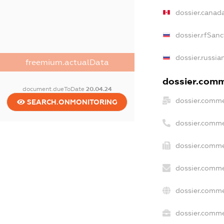
dossier.canad
dossier.rfSanc
dossier.russia
freemium.actualData
dossier.comme
document.dueToDate
20.04.24
dossier.comme
SEARCH.ONMONITORING
dossier.comme
dossier.comme
dossier.comme
dossier.comme
dossier.commer