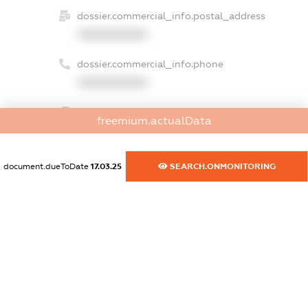
dossier.commercial_info.postal_address
XXXXXXXXXX
dossier.commercial_info.phone
XXXXXXXXXX
dossier.commercial_info.fax
freemium.actualData
XXXXXXXXXX
dossier.commercial_info.email
document.dueToDate
17.03.25
SEARCH.ONMONITORING
XXXXXXXXXX
dossier.commercial_info.website
XXXXXXXXXX
dossier.commercial_info.activity
XXXXXXXXXX