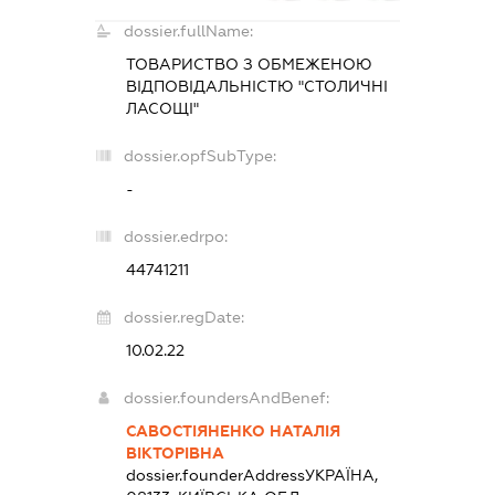
dossier.fullName:
ТОВАРИСТВО З ОБМЕЖЕНОЮ
ВІДПОВІДАЛЬНІСТЮ "СТОЛИЧНІ
ЛАСОЩІ"
dossier.opfSubType:
-
dossier.edrpo:
44741211
dossier.regDate:
10.02.22
dossier.foundersAndBenef:
САВОСТІЯНЕНКО НАТАЛІЯ
ВІКТОРІВНА
dossier.founderAddress
УКРАЇНА,