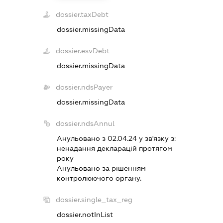
dossier.taxDebt
dossier.missingData
dossier.esvDebt
dossier.missingData
dossier.ndsPayer
dossier.missingData
dossier.ndsAnnul
Анульовано з 02.04.24 у зв'язку з:
ненадання декларацiй протягом
року
Анульовано за рiшенням
контролюючого органу.
dossier.single_tax_reg
dossier.notInList