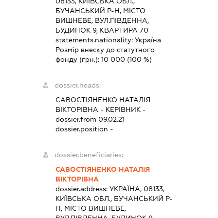
08133, КИЇВСЬКА ОБЛ.,
БУЧАНСЬКИЙ Р-Н, МІСТО
ВИШНЕВЕ, ВУЛ.ПІВДЕННА,
БУДИНОК 9, КВАРТИРА 70
statements.nationality:
Україна
Розмір внеску до статутного
фонду (грн.):
10 000
(100 %)
dossier.heads:
САВОСТІЯНЕНКО НАТАЛІЯ
ВІКТОРІВНА
-
КЕРІВНИК
-
dossier.from 09.02.21
dossier.position -
dossier.beneficiaries:
САВОСТІЯНЕНКО НАТАЛІЯ
ВІКТОРІВНА
dossier.address:
УКРАЇНА, 08133,
КИЇВСЬКА ОБЛ., БУЧАНСЬКИЙ Р-
Н, МІСТО ВИШНЕВЕ,
ВУЛ.ПІВДЕННА, БУДИНОК 9,