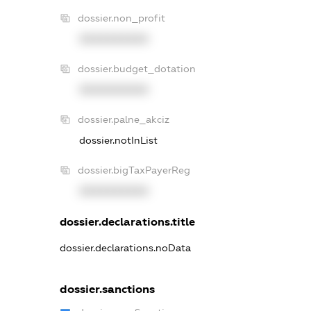
dossier.non_profit
XXXXXXXXXX
dossier.budget_dotation
XXXXXXXXXX
dossier.palne_akciz
dossier.notInList
dossier.bigTaxPayerReg
XXXXXXXXXX
dossier.declarations.title
dossier.declarations.noData
dossier.sanctions