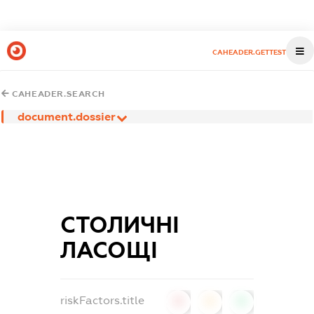
CAHEADER.GETTEST
CAHEADER.SEARCH
document.dossier
СТОЛИЧНІ
ЛАСОЩІ
riskFactors.title
0
0
0