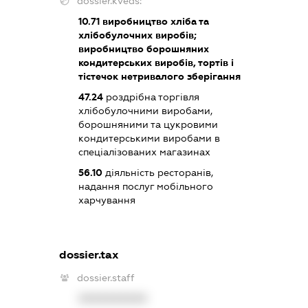
dossier.kveds:
10.71
виробництво хліба та
хлібобулочних виробів;
виробництво борошняних
кондитерських виробів, тортів і
тістечок нетривалого зберігання
47.24
роздрібна торгівля
хлібобулочними виробами,
борошняними та цукровими
кондитерськими виробами в
спеціалізованих магазинах
56.10
діяльність ресторанів,
надання послуг мобільного
харчування
dossier.tax
dossier.staff
XXXXXXXXXX