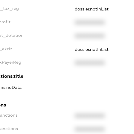
le_tax_reg
dossier.notInList
profit
XXXXXXXXXX
et_dotation
XXXXXXXXXX
_akciz
dossier.notInList
axPayerReg
XXXXXXXXXX
tions.title
ions.noData
ons
Sanctions
XXXXXXXXXX
Sanctions
XXXXXXXXXX