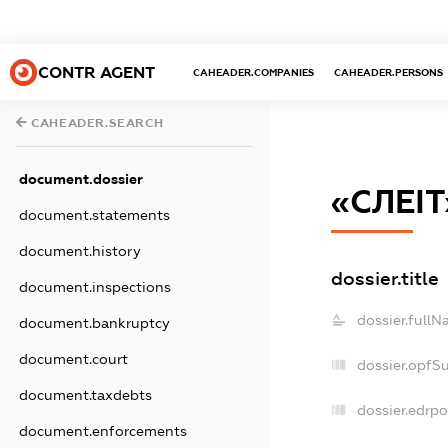
CONTR AGENT
CAHEADER.COMPANIES
CAHEADER.PERSONS
CAHEADER.SEARCH
document.dossier
«СЛЕІТ
document.statements
document.history
dossier.title
document.inspections
dossier.fullN
document.bankruptcy
document.court
dossier.opfS
document.taxdebts
dossier.edrpo
document.enforcements