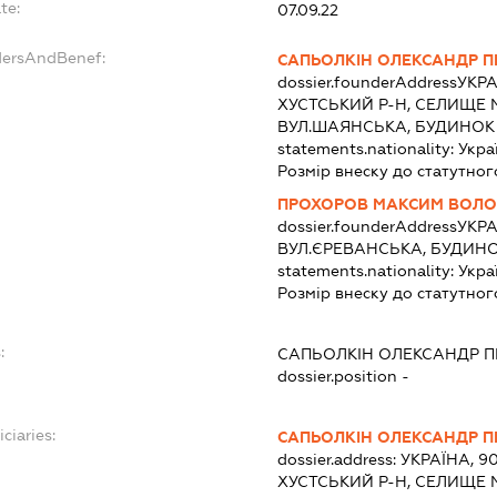
te:
07.09.22
dersAndBenef:
САПЬОЛКІН ОЛЕКСАНДР 
dossier.founderAddress
УКРА
ХУСТСЬКИЙ Р-Н, СЕЛИЩЕ 
ВУЛ.ШАЯНСЬКА, БУДИНОК
statements.nationality:
Укра
Розмір внеску до статутног
ПРОХОРОВ МАКСИМ ВОЛ
dossier.founderAddress
УКРА
ВУЛ.ЄРЕВАНСЬКА, БУДИНО
statements.nationality:
Укра
Розмір внеску до статутног
:
САПЬОЛКІН ОЛЕКСАНДР 
dossier.position -
ciaries:
САПЬОЛКІН ОЛЕКСАНДР 
dossier.address:
УКРАЇНА, 9
ХУСТСЬКИЙ Р-Н, СЕЛИЩЕ 