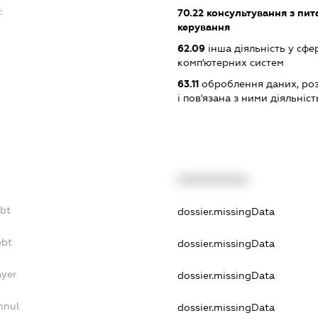
:
70.22
консультування з пита
керування
62.09
інша діяльність у сфе
комп'ютерних систем
63.11
оброблення даних, роз
і пов'язана з ними діяльніст
XXXXXXXXXX
ebt
dossier.missingData
ebt
dossier.missingData
ayer
dossier.missingData
nnul
dossier.missingData