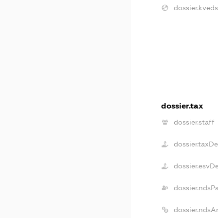
dossier.kveds
dossier.tax
dossier.staff
dossier.taxD
dossier.esvD
dossier.ndsP
dossier.ndsA