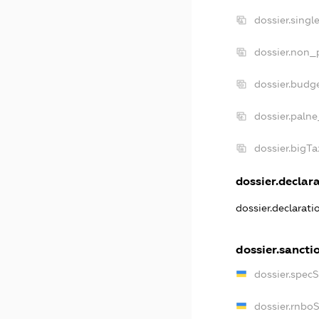
dossier.sing
dossier.non_
dossier.budg
dossier.palne
dossier.bigT
dossier.declara
dossier.declarat
dossier.sancti
dossier.spec
dossier.rnbo