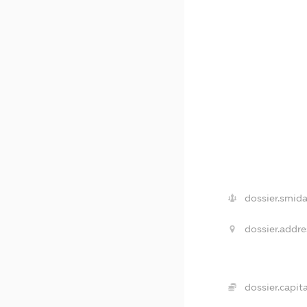
dossier.smida
dossier.addre
dossier.capita