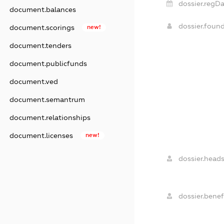
dossier.regDa
document.balances
dossier.foun
document.scorings
new!
document.tenders
document.publicfunds
document.ved
document.semantrum
document.relationships
document.licenses
new!
dossier.heads
dossier.benefi