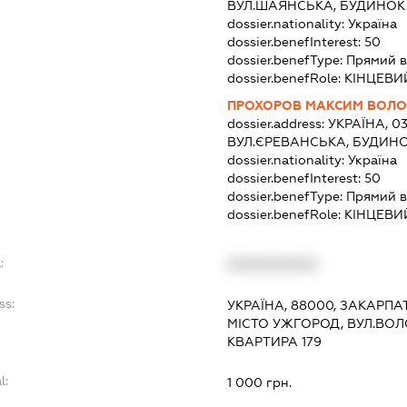
ВУЛ.ШАЯНСЬКА, БУДИНОК
dossier.nationality:
Україна
dossier.benefInterest:
50
dossier.benefType:
Прямий в
dossier.benefRole:
КІНЦЕВИ
ПРОХОРОВ МАКСИМ ВОЛ
dossier.address:
УКРАЇНА, 03
ВУЛ.ЄРЕВАНСЬКА, БУДИНО
dossier.nationality:
Україна
dossier.benefInterest:
50
dossier.benefType:
Прямий в
dossier.benefRole:
КІНЦЕВИ
:
XXXXXXXXXX
ss:
УКРАЇНА, 88000, ЗАКАРПА
МІСТО УЖГОРОД, ВУЛ.ВОЛ
КВАРТИРА 179
l:
1 000 грн.