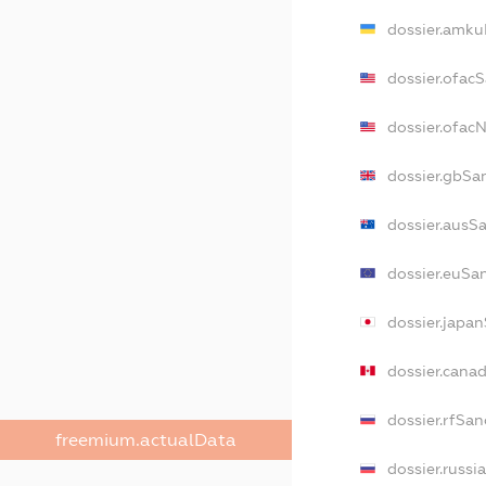
dossier.amku
dossier.ofac
dossier.ofa
dossier.gbSa
dossier.ausS
dossier.euSa
dossier.japa
dossier.cana
dossier.rfSan
freemium.actualData
dossier.russi