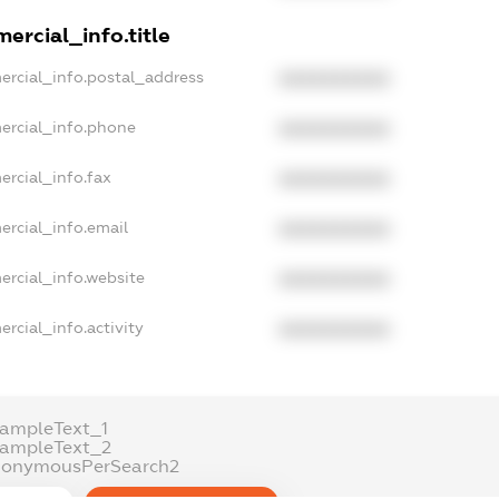
ercial_info.title
ercial_info.postal_address
XXXXXXXXXX
ercial_info.phone
XXXXXXXXXX
ercial_info.fax
XXXXXXXXXX
ercial_info.email
XXXXXXXXXX
ercial_info.website
XXXXXXXXXX
rcial_info.activity
XXXXXXXXXX
xampleText_1
xampleText_2
nonymousPerSearch2