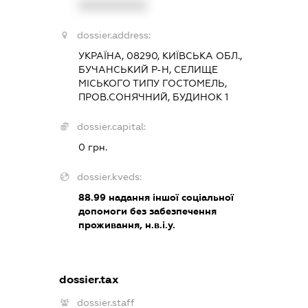
XXXXXXXXXX
dossier.address:
УКРАЇНА, 08290, КИЇВСЬКА ОБЛ.,
БУЧАНСЬКИЙ Р-Н, СЕЛИЩЕ
МІСЬКОГО ТИПУ ГОСТОМЕЛЬ,
ПРОВ.СОНЯЧНИЙ, БУДИНОК 1
dossier.capital:
0 грн.
dossier.kveds:
88.99
надання іншої соціальної
допомоги без забезпечення
проживання, н.в.і.у.
dossier.tax
dossier.staff