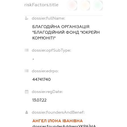
riskFactors.title
0
0
0
dossier.fullName:
БЛАГОДІЙНА ОРГАНІЗАЦІЯ
"БЛАГОДІЙНИЙ ФОНД "ЮКРЕЙН
КОМ'ЮНІТІ"
dossier.opfSubType:
-
dossier.edrpo:
44741740
dossier.regDate:
13.07.22
dossier.foundersAndBenef:
АНГЕЛ ІЛОНА ІВАНІВНА
dossier.founderAddress
УКРАЇНА,