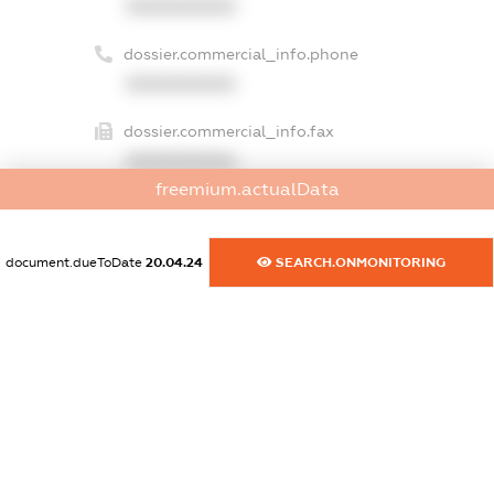
XXXXXXXXXX
dossier.commercial_info.phone
XXXXXXXXXX
dossier.commercial_info.fax
XXXXXXXXXX
freemium.actualData
dossier.commercial_info.email
XXXXXXXXXX
document.dueToDate
20.04.24
SEARCH.ONMONITORING
dossier.commercial_info.website
XXXXXXXXXX
dossier.commercial_info.activity
XXXXXXXXXX
freemium.exampleText_1