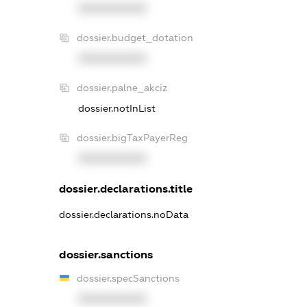
XXXXXXXXXX
dossier.budget_dotation
XXXXXXXXXX
dossier.palne_akciz
dossier.notInList
dossier.bigTaxPayerReg
XXXXXXXXXX
dossier.declarations.title
dossier.declarations.noData
dossier.sanctions
dossier.specSanctions
XXXXXXXXXX