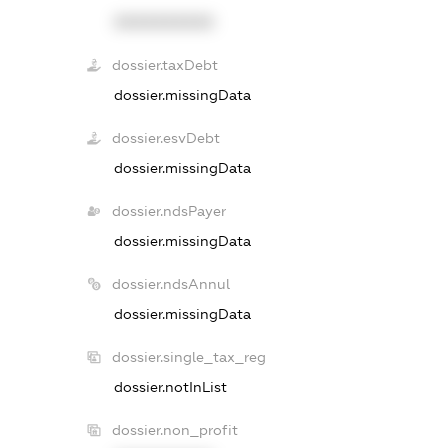
XXXXXXXXXX
dossier.taxDebt
dossier.missingData
dossier.esvDebt
dossier.missingData
dossier.ndsPayer
dossier.missingData
dossier.ndsAnnul
dossier.missingData
dossier.single_tax_reg
dossier.notInList
dossier.non_profit