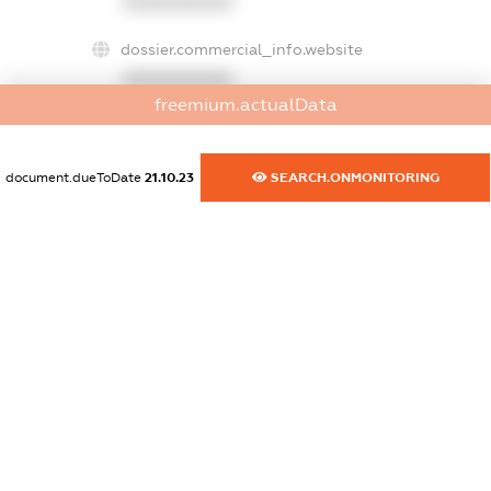
XXXXXXXXXX
dossier.commercial_info.website
XXXXXXXXXX
freemium.actualData
dossier.commercial_info.activity
XXXXXXXXXX
document.dueToDate
21.10.23
SEARCH.ONMONITORING
freemium.exampleText_1
freemium.exampleText_2
freemium.anonymousPerSearch2
FREEMIUM.DETAILS
FREEMIUM.REGISTER