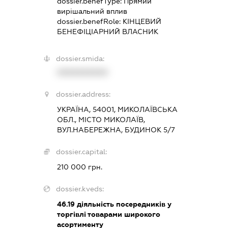
dossier.benefType:
Прямий
вирішальний вплив
dossier.benefRole:
КІНЦЕВИЙ
БЕНЕФІЦІАРНИЙ ВЛАСНИК
dossier.smida:
XXXXXXXXXX
dossier.address:
УКРАЇНА, 54001, МИКОЛАЇВСЬКА
ОБЛ., МІСТО МИКОЛАЇВ,
ВУЛ.НАБЕРЕЖНА, БУДИНОК 5/7
dossier.capital:
210 000 грн.
dossier.kveds:
46.19
діяльність посередників у
торгівлі товарами широкого
асортименту