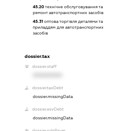
45.20
технічне обслуговування та
ремонт автотранспортних засобів
45.31
оптова торгівля деталями та
приладдям для автотранспортних
засобів
dossier.tax
dossier.staff
XXXXXXXXXX
dossier.taxDebt
dossier.missingData
dossier.esvDebt
dossier.missingData
dossier.ndsPayer