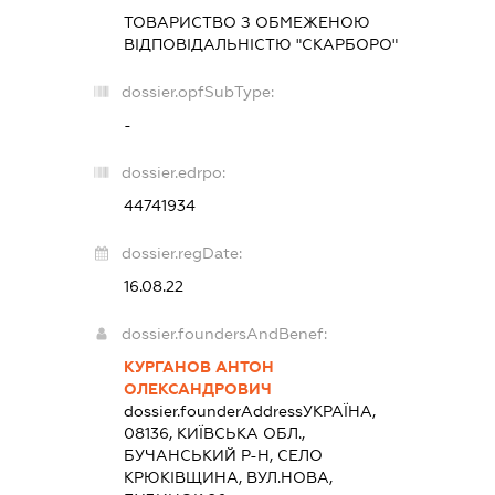
ТОВАРИСТВО З ОБМЕЖЕНОЮ
ВІДПОВІДАЛЬНІСТЮ "СКАРБОРО"
dossier.opfSubType:
-
dossier.edrpo:
44741934
dossier.regDate:
16.08.22
dossier.foundersAndBenef:
КУРГАНОВ АНТОН
ОЛЕКСАНДРОВИЧ
dossier.founderAddress
УКРАЇНА,
08136, КИЇВСЬКА ОБЛ.,
БУЧАНСЬКИЙ Р-Н, СЕЛО
КРЮКІВЩИНА, ВУЛ.НОВА,