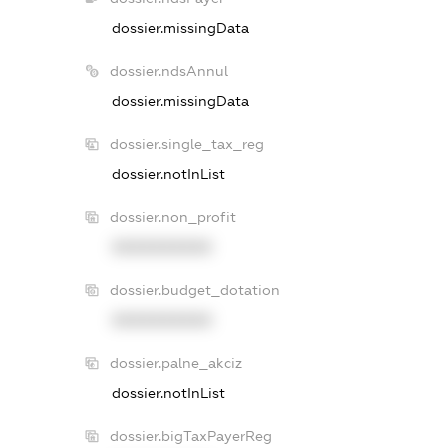
dossier.missingData
dossier.ndsAnnul
dossier.missingData
dossier.single_tax_reg
dossier.notInList
dossier.non_profit
XXXXXXXXXX
dossier.budget_dotation
XXXXXXXXXX
dossier.palne_akciz
dossier.notInList
dossier.bigTaxPayerReg