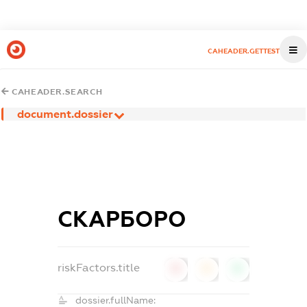
CAHEADER.GETTEST
CAHEADER.SEARCH
document.dossier
СКАРБОРО
riskFactors.title
0
0
0
dossier.fullName: