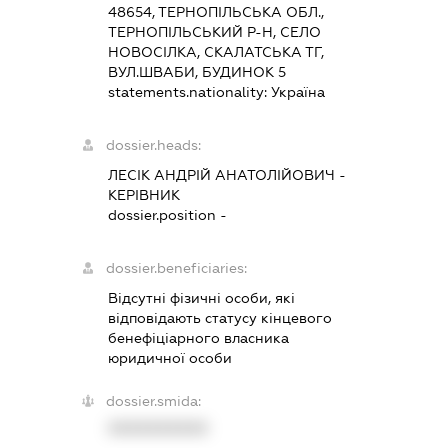
48654, ТЕРНОПІЛЬСЬКА ОБЛ.,
ТЕРНОПІЛЬСЬКИЙ Р-Н, СЕЛО
НОВОСІЛКА, СКАЛАТСЬКА ТГ,
ВУЛ.ШВАБИ, БУДИНОК 5
statements.nationality:
Україна
dossier.heads:
ЛЕСІК АНДРІЙ АНАТОЛІЙОВИЧ
-
КЕРІВНИК
dossier.position -
dossier.beneficiaries:
Відсутні фізичні особи, які
відповідають статусу кінцевого
бенефіціарного власника
юридичної особи
dossier.smida:
XXXXXXXXXX