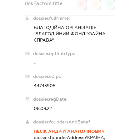
riskFactors.title
0
0
0
dossier.fullName:
БЛАГОДІЙНА ОРГАНІЗАЦІЯ
"БЛАГОДІЙНИЙ ФОНД "ФАЙНА
СПРАВА"
dossier.opfSubType:
-
dossier.edrpo:
44743905
dossier.regDate:
08.09.22
dossier.foundersAndBenef:
ЛЕСІК АНДРІЙ АНАТОЛІЙОВИЧ
dossier.founderAddress
УКРАЇНА,