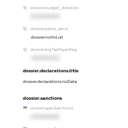
dossier.budget_dotation
XXXXXXXXXX
dossier.palne_akciz
dossier.notInList
dossier.bigTaxPayerReg
XXXXXXXXXX
dossier.declarations.title
dossier.declarations.noData
dossier.sanctions
dossier.specSanctions
XXXXXXXXXX