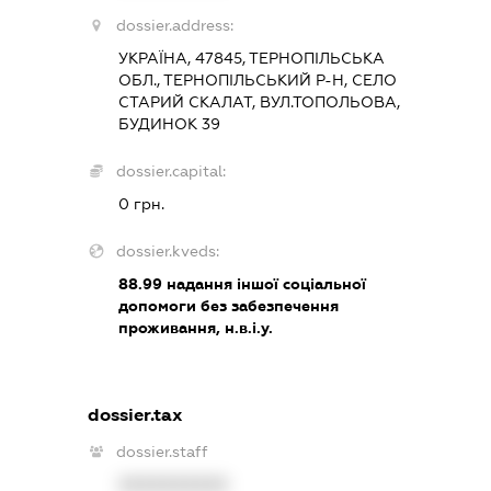
dossier.address:
УКРАЇНА, 47845, ТЕРНОПІЛЬСЬКА
ОБЛ., ТЕРНОПІЛЬСЬКИЙ Р-Н, СЕЛО
СТАРИЙ СКАЛАТ, ВУЛ.ТОПОЛЬОВА,
БУДИНОК 39
dossier.capital:
0 грн.
dossier.kveds:
88.99
надання іншої соціальної
допомоги без забезпечення
проживання, н.в.і.у.
dossier.tax
dossier.staff
XXXXXXXXXX