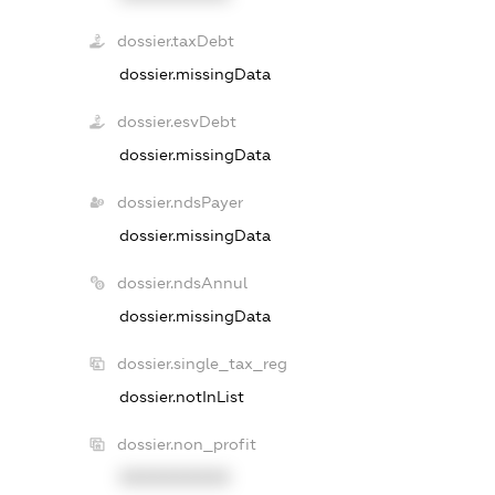
dossier.taxDebt
dossier.missingData
dossier.esvDebt
dossier.missingData
dossier.ndsPayer
dossier.missingData
dossier.ndsAnnul
dossier.missingData
dossier.single_tax_reg
dossier.notInList
dossier.non_profit
XXXXXXXXXX