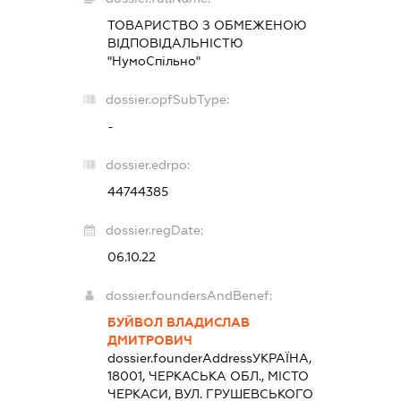
ТОВАРИСТВО З ОБМЕЖЕНОЮ
ВІДПОВІДАЛЬНІСТЮ
"НумоСпільно"
dossier.opfSubType:
-
dossier.edrpo:
44744385
dossier.regDate:
06.10.22
dossier.foundersAndBenef:
БУЙВОЛ ВЛАДИСЛАВ
ДМИТРОВИЧ
dossier.founderAddress
УКРАЇНА,
18001, ЧЕРКАСЬКА ОБЛ., МІСТО
ЧЕРКАСИ, ВУЛ. ГРУШЕВСЬКОГО