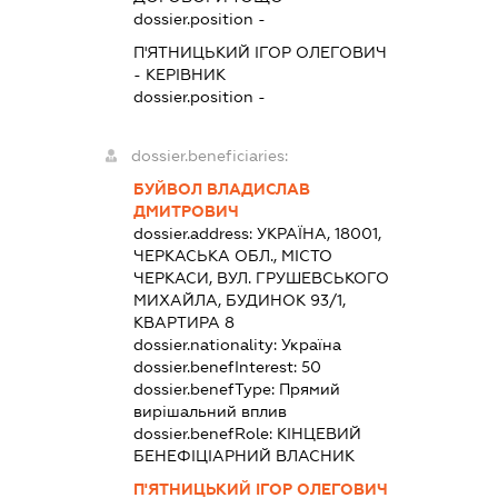
dossier.position -
П'ЯТНИЦЬКИЙ ІГОР ОЛЕГОВИЧ
-
КЕРІВНИК
dossier.position -
dossier.beneficiaries:
БУЙВОЛ ВЛАДИСЛАВ
ДМИТРОВИЧ
dossier.address:
УКРАЇНА, 18001,
ЧЕРКАСЬКА ОБЛ., МІСТО
ЧЕРКАСИ, ВУЛ. ГРУШЕВСЬКОГО
МИХАЙЛА, БУДИНОК 93/1,
КВАРТИРА 8
dossier.nationality:
Україна
dossier.benefInterest:
50
dossier.benefType:
Прямий
вирішальний вплив
dossier.benefRole:
КІНЦЕВИЙ
БЕНЕФІЦІАРНИЙ ВЛАСНИК
П'ЯТНИЦЬКИЙ ІГОР ОЛЕГОВИЧ