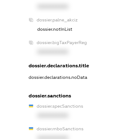
XXXXXXXXXX
dossier.palne_akciz
dossier.notInList
dossier.bigTaxPayerReg
XXXXXXXXXX
dossier.declarations.title
dossier.declarations.noData
dossier.sanctions
dossier.specSanctions
XXXXXXXXXX
dossier.rnboSanctions
XXXXXXXXXX