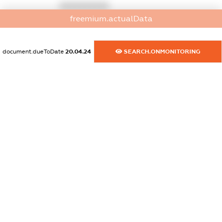
XXXXXXXXXX
freemium.actualData
dossier.commercial_info.fax
XXXXXXXXXX
document.dueToDate
20.04.24
SEARCH.ONMONITORING
dossier.commercial_info.email
XXXXXXXXXX
dossier.commercial_info.website
XXXXXXXXXX
dossier.commercial_info.activity
XXXXXXXXXX
freemium.exampleText_1
freemium.exampleText_2
freemium.anonymousPerSearch2
FREEMIUM.DETAILS