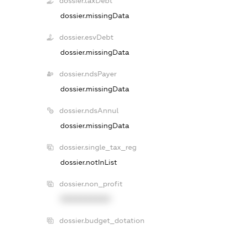
dossier.taxDebt
dossier.missingData
dossier.esvDebt
dossier.missingData
dossier.ndsPayer
dossier.missingData
dossier.ndsAnnul
dossier.missingData
dossier.single_tax_reg
dossier.notInList
dossier.non_profit
XXXXXXXXXX
dossier.budget_dotation