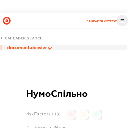
CAHEADER.GETTEST
CAHEADER.SEARCH
document.dossier
НумоСпільно
riskFactors.title
0
0
0
dossier.fullName: