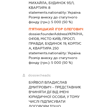
МИХАЙЛА, БУДИНОК 93/1,
КВАРТИРА 8
statements.nationality:
Україна
Розмір внеску до статутного
фонду (грн.):
5 000
(50 %)
П'ЯТНИЦЬКИЙ ІГОР ОЛЕГОВИЧ
dossier.founderAddress
УКРАЇНА,
04108, МІСТО КИЇВ, ПРОСП.
ПРАВДИ, БУДИНОК 19, КОРПУС
А, КВАРТИРА 250
statements.nationality:
Україна
Розмір внеску до статутного
фонду (грн.):
5 000
(50 %)
dossier.heads:
БУЙВОЛ ВЛАДИСЛАВ
ДМИТРОВИЧ
-
ПРЕДСТАВНИК
ВЧИНЯТИ ДІЇ ВІД ІМЕНІ
ЮРИДИЧНОЇ ОСОБИ, У ТОМУ
ЧИСЛІ ПІДПИСУВАТИ
ДОГОВОРИ ТОЩО