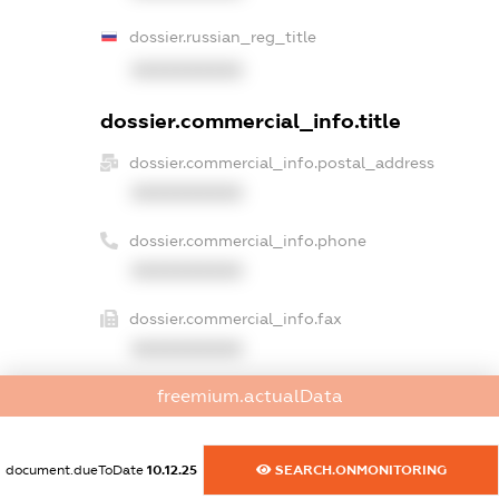
dossier.russian_reg_title
XXXXXXXXXX
dossier.commercial_info.title
dossier.commercial_info.postal_address
XXXXXXXXXX
dossier.commercial_info.phone
XXXXXXXXXX
dossier.commercial_info.fax
XXXXXXXXXX
freemium.actualData
dossier.commercial_info.email
XXXXXXXXXX
document.dueToDate
10.12.25
SEARCH.ONMONITORING
dossier.commercial_info.website