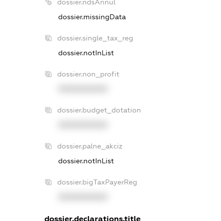
dossier.ndsAnnul
dossier.missingData
dossier.single_tax_reg
dossier.notInList
dossier.non_profit
XXXXXXXXXX
dossier.budget_dotation
XXXXXXXXXX
dossier.palne_akciz
dossier.notInList
dossier.bigTaxPayerReg
XXXXXXXXXX
dossier.declarations.title