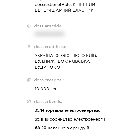
dossier.benefRole:
КІНЦЕВИЙ
БЕНЕФІЦІАРНИЙ ВЛАСНИК
dossier.smida:
XXXXXXXXXX
dossier.address:
УКРАЇНА, 04080, МІСТО КИЇВ,
ВУЛ.НИЖНЬОЮРКІВСЬКА,
БУДИНОК 9
dossier.capital:
10 000 грн.
dossier.kveds:
35.14
торгівля електроенергією
35.11
виробництво електроенергії
68.20
надання в оренду й