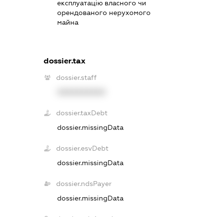
експлуатацію власного чи
орендованого нерухомого
майна
dossier.tax
dossier.staff
XXXXXXXXXX
dossier.taxDebt
dossier.missingData
dossier.esvDebt
dossier.missingData
dossier.ndsPayer
dossier.missingData