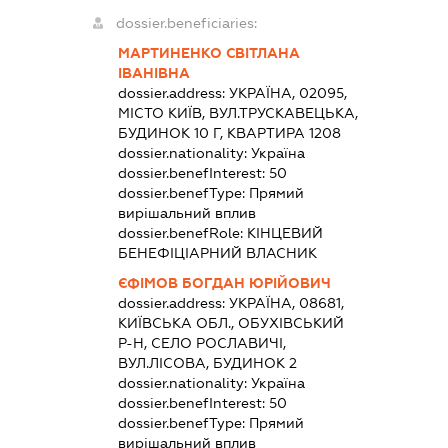
dossier.beneficiaries:
МАРТИНЕНКО СВІТЛАНА
ІВАНІВНА
dossier.address:
УКРАЇНА, 02095,
МІСТО КИЇВ, ВУЛ.ТРУСКАВЕЦЬКА,
БУДИНОК 10 Г, КВАРТИРА 1208
dossier.nationality:
Україна
dossier.benefInterest:
50
dossier.benefType:
Прямий
вирішальний вплив
dossier.benefRole:
КІНЦЕВИЙ
БЕНЕФІЦІАРНИЙ ВЛАСНИК
ЄФІМОВ БОГДАН ЮРІЙОВИЧ
dossier.address:
УКРАЇНА, 08681,
КИЇВСЬКА ОБЛ., ОБУХІВСЬКИЙ
Р-Н, СЕЛО РОСЛАВИЧІ,
ВУЛ.ЛІСОВА, БУДИНОК 2
dossier.nationality:
Україна
dossier.benefInterest:
50
dossier.benefType:
Прямий
вирішальний вплив