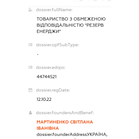
dossier.fullName:
ТОВАРИСТВО З ОБМЕЖЕНОЮ
ВІДПОВІДАЛЬНІСТЮ "РЕЗЕРВ
ЕНЕРДЖИ"
dossier.opfSubType:
-
dossier.edrpo:
44744521
dossier.regDate:
12.10.22
dossier.foundersAndBenef:
МАРТИНЕНКО СВІТЛАНА
ІВАНІВНА
dossier.founderAddress
УКРАЇНА,