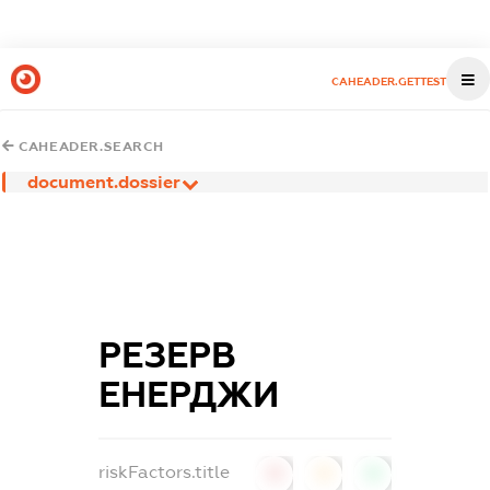
CAHEADER.GETTEST
CAHEADER.SEARCH
document.dossier
РЕЗЕРВ
ЕНЕРДЖИ
riskFactors.title
0
0
0