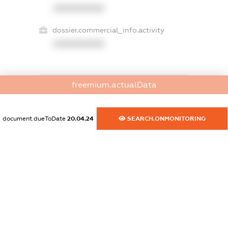
XXXXXXXXXX
dossier.commercial_info.activity
XXXXXXXXXX
freemium.actualData
freemium.exampleText_1
freemium.exampleText_2
freemium.anonymousPerSearch2
document.dueToDate
20.04.24
SEARCH.ONMONITORING
FREEMIUM.DETAILS
FREEMIUM.REGISTER