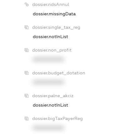
dossier.ndsAnnul
dossier.missingData
dossier.single_tax_reg
dossier.notInList
dossier.non_profit
XXXXXXXXXX
dossier.budget_dotation
XXXXXXXXXX
dossier.palne_akciz
dossier.notInList
dossier.bigTaxPayerReg
XXXXXXXXXX