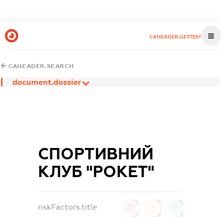
CAHEADER.GETTEST
CAHEADER.SEARCH
document.dossier
СПОРТИВНИЙ
КЛУБ "РОКЕТ"
riskFactors.title
0
0
0