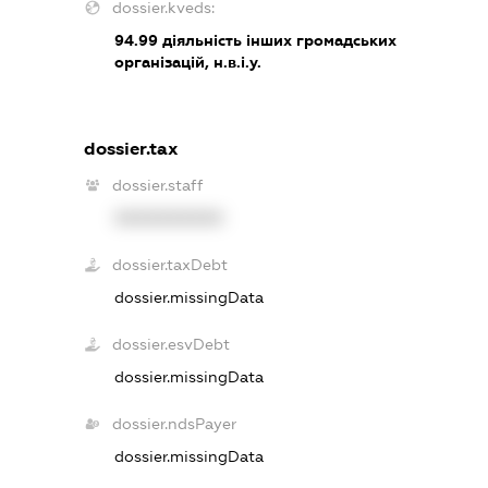
dossier.kveds:
94.99
діяльність інших громадських
організацій, н.в.і.у.
dossier.tax
dossier.staff
XXXXXXXXXX
dossier.taxDebt
dossier.missingData
dossier.esvDebt
dossier.missingData
dossier.ndsPayer
dossier.missingData