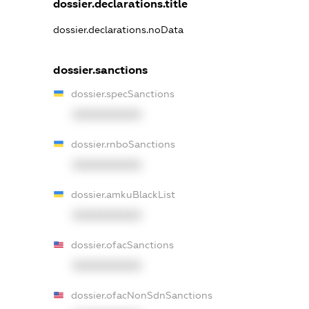
dossier.declarations.title
dossier.declarations.noData
dossier.sanctions
dossier.specSanctions
XXXXXXXXXX
dossier.rnboSanctions
XXXXXXXXXX
dossier.amkuBlackList
XXXXXXXXXX
dossier.ofacSanctions
XXXXXXXXXX
dossier.ofacNonSdnSanctions