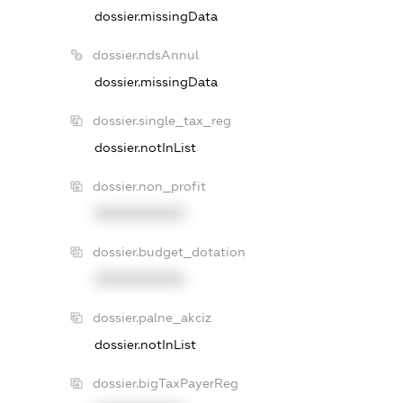
dossier.missingData
dossier.ndsAnnul
dossier.missingData
dossier.single_tax_reg
dossier.notInList
dossier.non_profit
XXXXXXXXXX
dossier.budget_dotation
XXXXXXXXXX
dossier.palne_akciz
dossier.notInList
dossier.bigTaxPayerReg