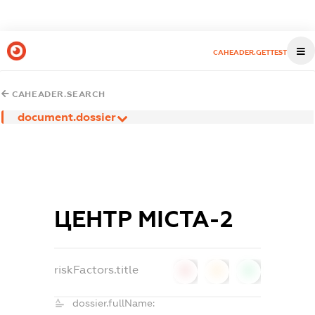
CAHEADER.GETTEST
CAHEADER.SEARCH
document.dossier
ЦЕНТР МІСТА-2
riskFactors.title
0
0
0
dossier.fullName: