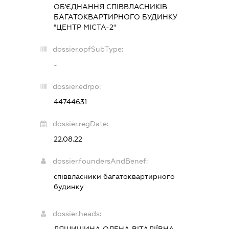
ОБ'ЄДНАННЯ СПІВВЛАСНИКІВ
БАГАТОКВАРТИРНОГО БУДИНКУ
"ЦЕНТР МІСТА-2"
dossier.opfSubType:
-
dossier.edrpo:
44744631
dossier.regDate:
22.08.22
dossier.foundersAndBenef:
співвласники багатоквартирного
будинку
dossier.heads:
ЛЯШИШИНА ОЛЕНА ВІТАЛІЇВНА
-