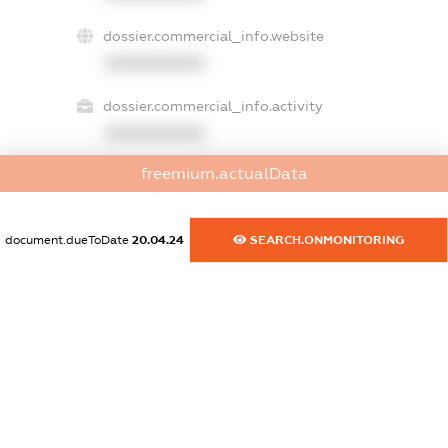
dossier.commercial_info.website
XXXXXXXXXX
dossier.commercial_info.activity
XXXXXXXXXX
freemium.actualData
freemium.exampleText_1
freemium.exampleText_2
document.dueToDate
20.04.24
SEARCH.ONMONITORING
freemium.anonymousPerSearch2
FREEMIUM.DETAILS
FREEMIUM.REGISTER