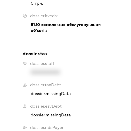
0 грн.
dossier.kveds:
81.10
комплексне обслуговування
об'єктів
dossier.tax
dossier.staff
XXXXXXXXXX
dossier.taxDebt
dossier.missingData
dossier.esvDebt
dossier.missingData
dossier.ndsPayer