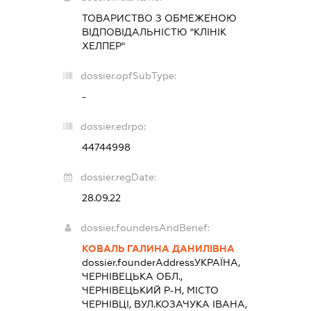
ТОВАРИСТВО З ОБМЕЖЕНОЮ
ВІДПОВІДАЛЬНІСТЮ "КЛІНІК
ХЕЛПЕР"
dossier.opfSubType:
-
dossier.edrpo:
44744998
dossier.regDate:
28.09.22
dossier.foundersAndBenef:
КОВАЛЬ ГАЛИНА ДАНИЛІВНА
dossier.founderAddress
УКРАЇНА,
ЧЕРНІВЕЦЬКА ОБЛ.,
ЧЕРНІВЕЦЬКИЙ Р-Н, МІСТО
ЧЕРНІВЦІ, ВУЛ.КОЗАЧУКА ІВАНА,