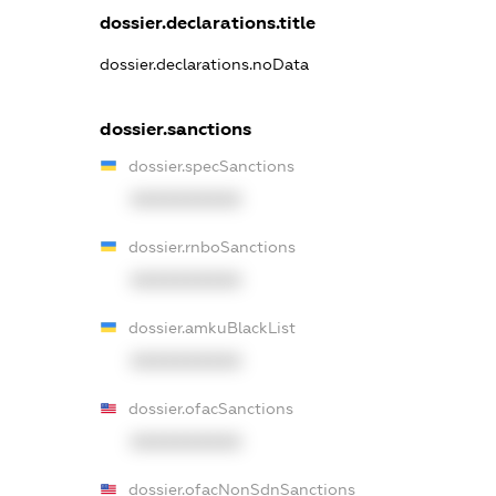
dossier.declarations.title
dossier.declarations.noData
dossier.sanctions
dossier.specSanctions
XXXXXXXXXX
dossier.rnboSanctions
XXXXXXXXXX
dossier.amkuBlackList
XXXXXXXXXX
dossier.ofacSanctions
XXXXXXXXXX
dossier.ofacNonSdnSanctions