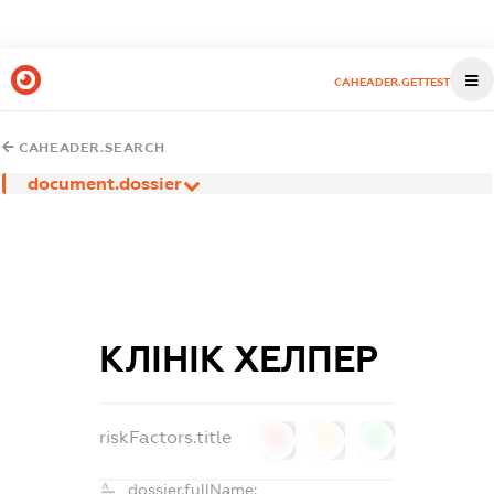
CAHEADER.GETTEST
CAHEADER.SEARCH
document.dossier
КЛІНІК ХЕЛПЕР
riskFactors.title
0
0
0
dossier.fullName: