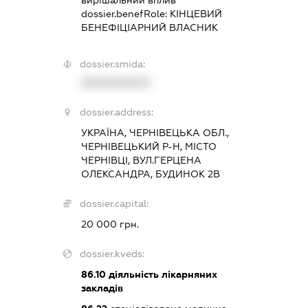
вирішальний вплив
dossier.benefRole:
КІНЦЕВИЙ
БЕНЕФІЦІАРНИЙ ВЛАСНИК
dossier.smida:
XXXXXXXXXX
dossier.address:
УКРАЇНА, ЧЕРНІВЕЦЬКА ОБЛ.,
ЧЕРНІВЕЦЬКИЙ Р-Н, МІСТО
ЧЕРНІВЦІ, ВУЛ.ГЕРЦЕНА
ОЛЕКСАНДРА, БУДИНОК 2В
dossier.capital:
20 000 грн.
dossier.kveds:
86.10
діяльність лікарняних
закладів