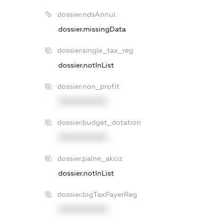
dossier.ndsAnnul
dossier.missingData
dossier.single_tax_reg
dossier.notInList
dossier.non_profit
XXXXXXXXXX
dossier.budget_dotation
XXXXXXXXXX
dossier.palne_akciz
dossier.notInList
dossier.bigTaxPayerReg
XXXXXXXXXX