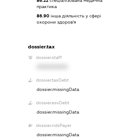
86.22
спеціалізована медична
практика
86.90
інша діяльність у сфері
охорони здоров'я
dossier.tax
dossier.staff
XXXXXXXXXX
dossier.taxDebt
dossier.missingData
dossier.esvDebt
dossier.missingData
dossier.ndsPayer
dossier.missingData