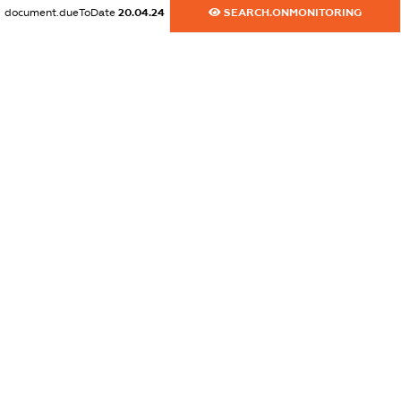
dossier.commercial_info.website
document.dueToDate
20.04.24
SEARCH.ONMONITORING
XXXXXXXXXX
dossier.commercial_info.activity
XXXXXXXXXX
freemium.exampleText_1
freemium.exampleText_2
freemium.anonymousPerSearch2
FREEMIUM.DETAILS
FREEMIUM.REGISTER