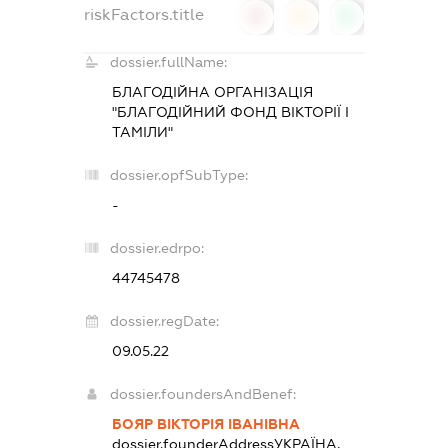
riskFactors.title
0
0
0
dossier.fullName:
БЛАГОДІЙНА ОРГАНІЗАЦІЯ
"БЛАГОДІЙНИЙ ФОНД ВІКТОРІЇ І
ТАМІЛИ"
dossier.opfSubType:
-
dossier.edrpo:
44745478
dossier.regDate:
09.05.22
dossier.foundersAndBenef:
БОЯР ВІКТОРІЯ ІВАНІВНА
dossier.founderAddress
УКРАЇНА,