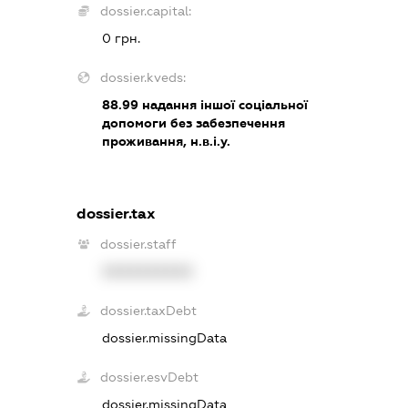
dossier.capital:
0 грн.
dossier.kveds:
88.99
надання іншої соціальної
допомоги без забезпечення
проживання, н.в.і.у.
dossier.tax
dossier.staff
XXXXXXXXXX
dossier.taxDebt
dossier.missingData
dossier.esvDebt
dossier.missingData