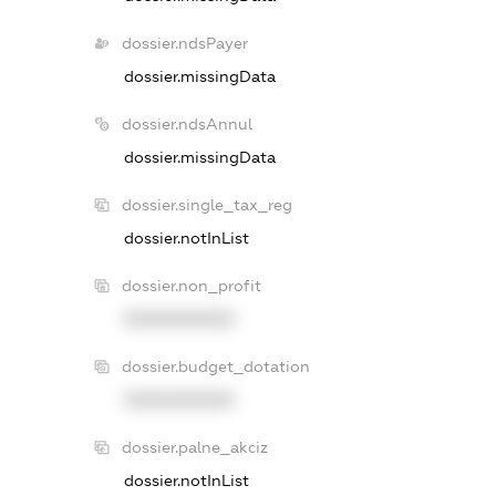
dossier.ndsPayer
dossier.missingData
dossier.ndsAnnul
dossier.missingData
dossier.single_tax_reg
dossier.notInList
dossier.non_profit
XXXXXXXXXX
dossier.budget_dotation
XXXXXXXXXX
dossier.palne_akciz
dossier.notInList