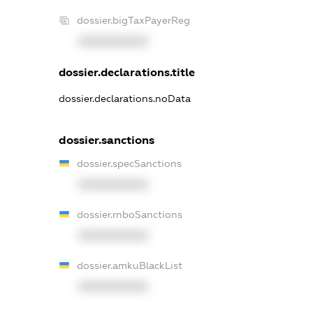
dossier.bigTaxPayerReg
XXXXXXXXXX
dossier.declarations.title
dossier.declarations.noData
dossier.sanctions
dossier.specSanctions
XXXXXXXXXX
dossier.rnboSanctions
XXXXXXXXXX
dossier.amkuBlackList
XXXXXXXXXX