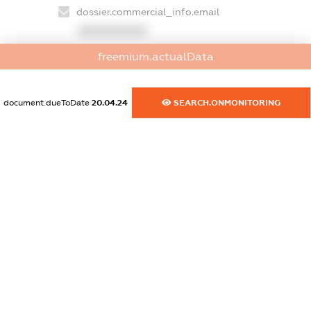
dossier.commercial_info.email
XXXXXXXXXX
freemium.actualData
dossier.commercial_info.website
XXXXXXXXXX
document.dueToDate
20.04.24
SEARCH.ONMONITORING
dossier.commercial_info.activity
XXXXXXXXXX
freemium.exampleText_1
freemium.exampleText_2
freemium.anonymousPerSearch2
FREEMIUM.DETAILS
FREEMIUM.REGISTER