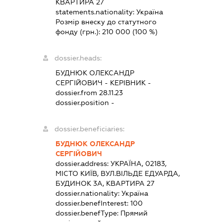
КВАРТИРА 27
statements.nationality:
Україна
Розмір внеску до статутного
фонду (грн.):
210 000
(100 %)
dossier.heads:
БУДНЮК ОЛЕКСАНДР
СЕРГІЙОВИЧ
-
КЕРІВНИК
-
dossier.from 28.11.23
dossier.position -
dossier.beneficiaries:
БУДНЮК ОЛЕКСАНДР
СЕРГІЙОВИЧ
dossier.address:
УКРАЇНА, 02183,
МІСТО КИЇВ, ВУЛ.ВІЛЬДЕ ЕДУАРДА,
БУДИНОК 3А, КВАРТИРА 27
dossier.nationality:
Україна
dossier.benefInterest:
100
dossier.benefType:
Прямий