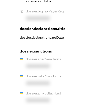
dossier.notInList
dossier.bigTaxPayerReg
XXXXXXXXXX
dossier.declarations.title
dossier.declarations.noData
dossier.sanctions
dossier.specSanctions
XXXXXXXXXX
dossier.rnboSanctions
XXXXXXXXXX
dossier.amkuBlackList
XXXXXXXXXX