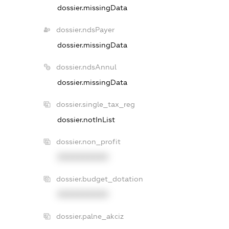
dossier.missingData
dossier.ndsPayer
dossier.missingData
dossier.ndsAnnul
dossier.missingData
dossier.single_tax_reg
dossier.notInList
dossier.non_profit
XXXXXXXXXX
dossier.budget_dotation
XXXXXXXXXX
dossier.palne_akciz