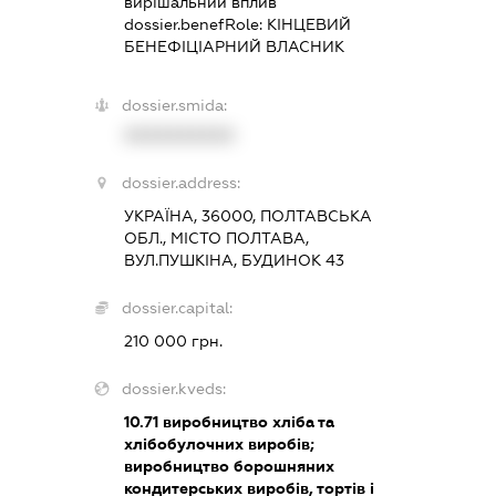
вирішальний вплив
dossier.benefRole:
КІНЦЕВИЙ
БЕНЕФІЦІАРНИЙ ВЛАСНИК
dossier.smida:
XXXXXXXXXX
dossier.address:
УКРАЇНА, 36000, ПОЛТАВСЬКА
ОБЛ., МІСТО ПОЛТАВА,
ВУЛ.ПУШКІНА, БУДИНОК 43
dossier.capital:
210 000 грн.
dossier.kveds:
10.71
виробництво хліба та
хлібобулочних виробів;
виробництво борошняних
кондитерських виробів, тортів і