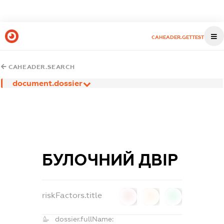
CAHEADER.GETTEST
CAHEADER.SEARCH
document.dossier
БУЛОЧНИЙ ДВІР
riskFactors.title
0
0
0
dossier.fullName: