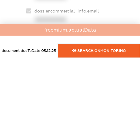
dossier.commercial_info.email
XXXXXXXXXX
freemium.actualData
dossier.commercial_info.website
XXXXXXXXXX
document.dueToDate
05.12.23
SEARCH.ONMONITORING
dossier.commercial_info.activity
XXXXXXXXXX
freemium.exampleText_1
freemium.exampleText_2
freemium.anonymousPerSearch2
FREEMIUM.DETAILS
FREEMIUM.REGISTER