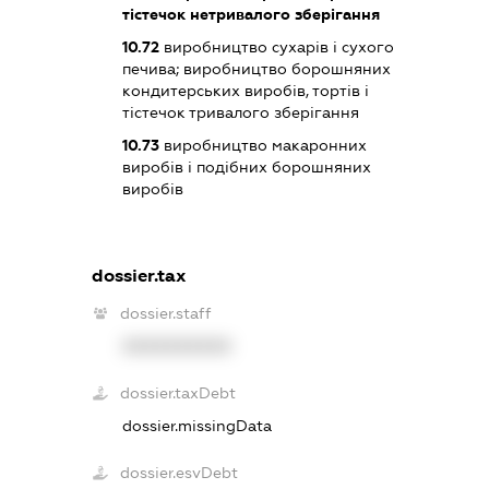
тістечок нетривалого зберігання
10.72
виробництво сухарів і сухого
печива; виробництво борошняних
кондитерських виробів, тортів і
тістечок тривалого зберігання
10.73
виробництво макаронних
виробів і подібних борошняних
виробів
dossier.tax
dossier.staff
XXXXXXXXXX
dossier.taxDebt
dossier.missingData
dossier.esvDebt