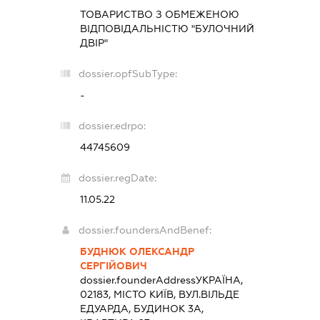
ТОВАРИСТВО З ОБМЕЖЕНОЮ
ВІДПОВІДАЛЬНІСТЮ "БУЛОЧНИЙ
ДВІР"
dossier.opfSubType:
-
dossier.edrpo:
44745609
dossier.regDate:
11.05.22
dossier.foundersAndBenef:
БУДНЮК ОЛЕКСАНДР
СЕРГІЙОВИЧ
dossier.founderAddress
УКРАЇНА,
02183, МІСТО КИЇВ, ВУЛ.ВІЛЬДЕ
ЕДУАРДА, БУДИНОК 3А,