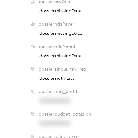
dossier.esvDebt
dossier.missingData
dossier.ndsPayer
dossier.missingData
dossier.ndsAnnul
dossier.missingData
dossier.single_tax_reg
dossier.notInList
dossier.non_profit
XXXXXXXXXX
dossier.budget_dotation
XXXXXXXXXX
dossier.palne_akciz