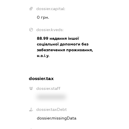
dossier.capital:
0 грн.
dossier.kveds:
88.99
надання іншої
соціальної допомоги без
забезпечення проживання,
н.в.і.у.
dossier.tax
dossier.staff
XXXXXXXXXX
dossier.taxDebt
dossier.missingData