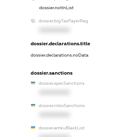
dossier.notInList
dossier.bigTaxPayerReg
XXXXXXXXXX
dossier.declarations.title
dossier.declarations.noData
dossier.sanctions
dossier.specSanctions
XXXXXXXXXX
dossier.rnboSanctions
XXXXXXXXXX
dossier.amkuBlackList