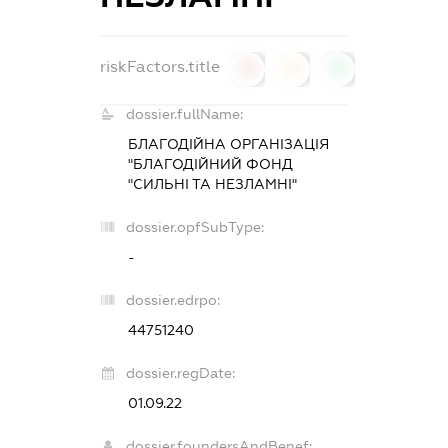
riskFactors.title
0
0
0
dossier.fullName:
БЛАГОДІЙНА ОРГАНІЗАЦІЯ
"БЛАГОДІЙНИЙ ФОНД
"СИЛЬНІ ТА НЕЗЛАМНІ"
dossier.opfSubType:
-
dossier.edrpo:
44751240
dossier.regDate:
01.09.22
dossier.foundersAndBenef: