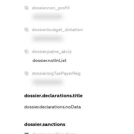
dossier.non_profit
XXXXXXXXXX
dossier.budget_dotation
XXXXXXXXXX
dossier.palne_akciz
dossier.notInList
dossier.bigTaxPayerReg
XXXXXXXXXX
dossier.declarations.title
dossier.declarations.noData
dossier.sanctions