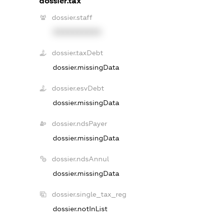
dossier.tax
dossier.staff
XXXXXXXXXX
dossier.taxDebt
dossier.missingData
dossier.esvDebt
dossier.missingData
dossier.ndsPayer
dossier.missingData
dossier.ndsAnnul
dossier.missingData
dossier.single_tax_reg
dossier.notInList