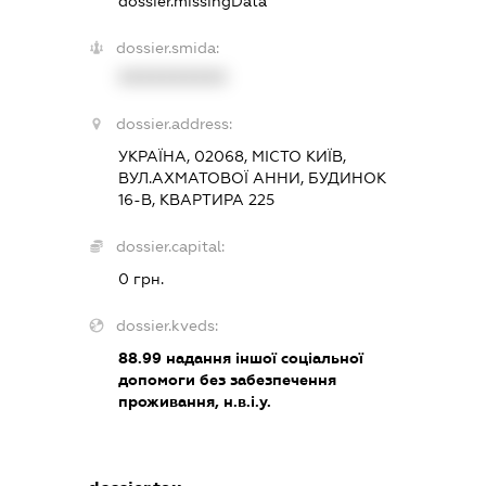
dossier.missingData
dossier.smida:
XXXXXXXXXX
dossier.address:
УКРАЇНА, 02068, МІСТО КИЇВ,
ВУЛ.АХМАТОВОЇ АННИ, БУДИНОК
16-В, КВАРТИРА 225
dossier.capital:
0 грн.
dossier.kveds:
88.99
надання іншої соціальної
допомоги без забезпечення
проживання, н.в.і.у.