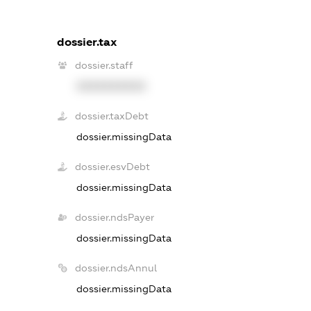
dossier.tax
dossier.staff
XXXXXXXXXX
dossier.taxDebt
dossier.missingData
dossier.esvDebt
dossier.missingData
dossier.ndsPayer
dossier.missingData
dossier.ndsAnnul
dossier.missingData