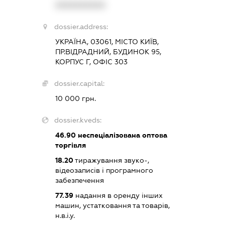
XXXXXXXXXX
dossier.address:
УКРАЇНА, 03061, МІСТО КИЇВ,
ПР.ВІДРАДНИЙ, БУДИНОК 95,
КОРПУС Г, ОФІС 303
dossier.capital:
10 000 грн.
dossier.kveds:
46.90
неспеціалізована оптова
торгівля
18.20
тиражування звуко-,
відеозаписів і програмного
забезпечення
77.39
надання в оренду інших
машин, устатковання та товарів,
н.в.і.у.