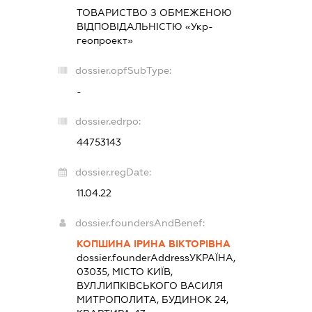
ТОВАРИСТВО З ОБМЕЖЕНОЮ
ВІДПОВІДАЛЬНІСТЮ «Укр-
геопроект»
dossier.opfSubType:
-
dossier.edrpo:
44753143
dossier.regDate:
11.04.22
dossier.foundersAndBenef:
КОПШИНА ІРИНА ВІКТОРІВНА
dossier.founderAddress
УКРАЇНА,
03035, МІСТО КИЇВ,
ВУЛ.ЛИПКІВСЬКОГО ВАСИЛЯ
МИТРОПОЛИТА, БУДИНОК 24,