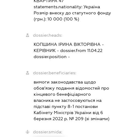
КВАРТИРА 47
statements.nationality:
Україна
Розмір внеску до статутного фонду
(грн.):
10 000
(100 %)
dossier.heads:
КОПШИНА ІРИНА ВІКТОРІВНА
-
КЕРІВНИК
- dossier.from 11.04.22
dossier.position -
dossier.beneficiaries:
вимоги законодавства щодо
обов’язку подання відомостей про
кінцевого бенефіціарного
власника не застосовуються на
підставі пункту 8-1 постанови
Кабінету Міністрів України від 6
березня 2022 р. № 209 (зі змінами)
dossier.smida: