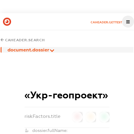
CAHEADER.GETTEST
CAHEADER.SEARCH
document.dossier
«Укр-геопроект»
riskFactors.title
0
0
0
dossier.fullName: