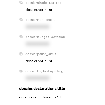
dossier.single_tax_reg
dossier.notInList
dossier.non_profit
XXXXXXXXXX
dossier.budget_dotation
XXXXXXXXXX
dossier.palne_akciz
dossier.notInList
dossier.bigTaxPayerReg
XXXXXXXXXX
dossier.declarations.title
dossier.declarations.noData