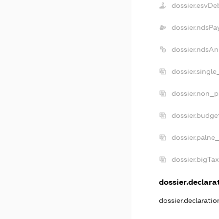
dossier.esvDe
dossier.ndsPa
dossier.ndsAn
dossier.singl
dossier.non_p
dossier.budge
dossier.palne
dossier.bigTa
dossier.declarat
dossier.declarati