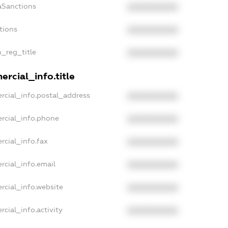
aSanctions
XXXXXXXXXX
tions
XXXXXXXXXX
n_reg_title
XXXXXXXXXX
rcial_info.title
rcial_info.postal_address
XXXXXXXXXX
rcial_info.phone
XXXXXXXXXX
rcial_info.fax
XXXXXXXXXX
rcial_info.email
XXXXXXXXXX
rcial_info.website
XXXXXXXXXX
cial_info.activity
XXXXXXXXXX