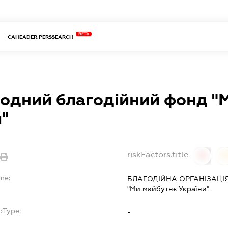
BETA
CAHEADER.PERSSEARCH
одний благодійний фонд "
"
riskFactors.title
0
me:
БЛАГОДІЙНА ОРГАНІЗАЦІЯ 
"Ми майбутнє України"
bType:
-