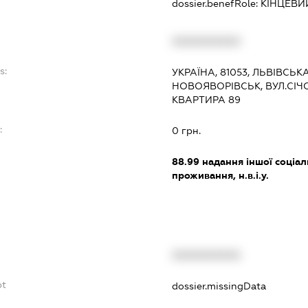
dossier.benefRole:
КІНЦЕВИ
XXXXXXXXXX
s:
УКРАЇНА, 81053, ЛЬВІВСЬК
НОВОЯВОРІВСЬК, ВУЛ.СІЧО
КВАРТИРА 89
:
0 грн.
88.99
надання іншої соціал
проживання, н.в.і.у.
XXXXXXXXXX
bt
dossier.missingData