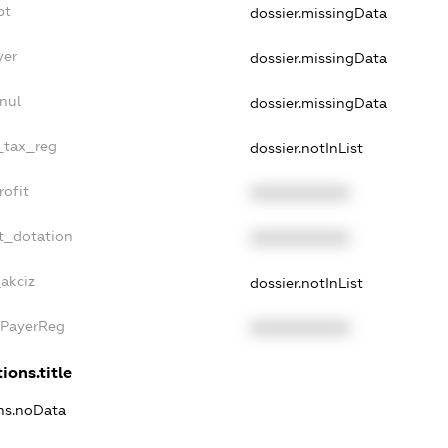
bt
dossier.missingData
yer
dossier.missingData
nul
dossier.missingData
e_tax_reg
dossier.notInList
rofit
XXXXXXXXXX
t_dotation
XXXXXXXXXX
_akciz
dossier.notInList
xPayerReg
XXXXXXXXXX
ions.title
ons.noData