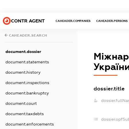
CONTR AGENT
CAHEADER.COMPANIES
CAHEADER.PERSONS
CAHEADER.SEARCH
document.dossier
Міжнар
document.statements
України
document.history
document.inspections
dossier.title
document.bankruptcy
dossier.fullNa
document.court
document.taxdebts
dossier.opfSu
document.enforcements