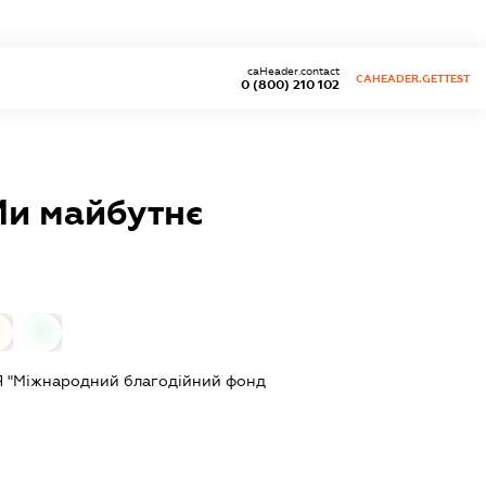
caHeader.contact
CAHEADER.GETTEST
0 (800) 210 102
Ми майбутнє
0
0
"Міжнародний благодійний фонд