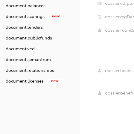
dossier.edrpo:
document.balances
document.scorings
new!
dossier.regDat
document.tenders
dossier.foun
document.publicfunds
document.ved
document.semantrum
document.relationships
dossier.heads:
document.licenses
new!
dossier.benefic