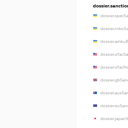
dossier.sanctio
dossier.specS
dossier.rnboS
dossier.amkuB
dossier.ofacS
dossier.ofac
dossier.gbSan
dossier.ausSa
dossier.euSan
dossier.japan