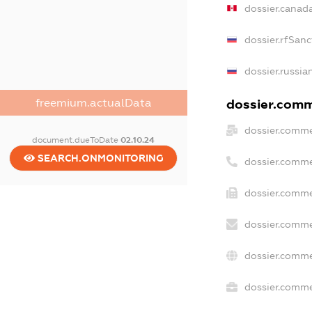
dossier.canad
dossier.rfSanc
dossier.russia
freemium.actualData
dossier.comme
dossier.comme
document.dueToDate
02.10.24
SEARCH.ONMONITORING
dossier.comme
dossier.comme
dossier.comme
dossier.comme
dossier.commer