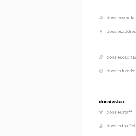
dossier.smida:
dossier.addres
dossier.capital
dossier.kveds:
dossier.tax
dossier.staff
dossier.taxDe