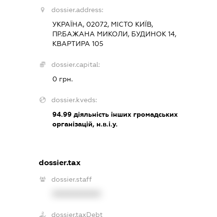
dossier.address:
УКРАЇНА, 02072, МІСТО КИЇВ,
ПР.БАЖАНА МИКОЛИ, БУДИНОК 14,
КВАРТИРА 105
dossier.capital:
0 грн.
dossier.kveds:
94.99
діяльність інших громадських
організацій, н.в.і.у.
dossier.tax
dossier.staff
XXXXXXXXXX
dossier.taxDebt