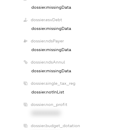
dossier.missingData
dossier.esvDebt
dossier.missingData
dossier.ndsPayer
dossier.missingData
dossier.ndsAnnul
dossier.missingData
dossier.single_tax_reg
dossier.notInList
dossier.non_profit
XXXXXXXXXX
dossier.budget_dotation