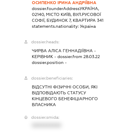
ОСИПЕНКО ІРИНА АНДРІЇВНА
dossier.founderAddress
УКРАЇНА,
02140, МІСТО КИЇВ, ВУЛ.РУСОВОЇ
СОФІЇ, БУДИНОК 7, КВАРТИРА 341
statements.nationality:
Україна
dossier.heads:
ЧИРВА АЛІСА ГЕННАДІЇВНА
-
КЕРІВНИК
- dossier.from 28.03.22
dossier.position -
dossier.beneficiaries:
ВІДСУТНІ ФІЗИЧНІ ОСОБИ, ЯКІ
ВІДПОВІДАЮТЬ СТАТУСУ
КІНЦЕВОГО БЕНЕФІЦІАРНОГО
ВЛАСНИКА
dossier.smida:
XXXXXXXXXX