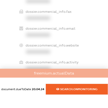
XXXXXXXXXX
dossier.commercial_info.fax
XXXXXXXXXX
dossier.commercial_info.email
XXXXXXXXXX
dossier.commercial_info.website
XXXXXXXXXX
dossier.commercial_info.activity
XXXXXXXXXX
freemium.actualData
document.dueToDate
20.04.24
SEARCH.ONMONITORING
freemium.exampleText_1
freemium.exampleText_2
freemium.anonymousPerSearch2
FREEMIUM.DETAILS