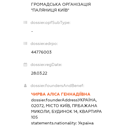
ГРОМАДСЬКА ОРГАНІЗАЦІЯ
"ПАЛЯНИЦЯ КИЇВ"
dossier.opfSubType:
-
dossier.edrpo:
44776003
dossier.regDate:
28.03.22
dossier.foundersAndBenef:
ЧИРВА АЛІСА ГЕННАДІЇВНА
dossier.founderAddress
УКРАЇНА,
02072, МІСТО КИЇВ, ПР.БАЖАНА
МИКОЛИ, БУДИНОК 14, КВАРТИРА
105
statements.nationality:
Україна