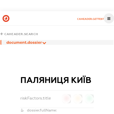
CAHEADER.GETTEST
CAHEADER.SEARCH
document.dossier
ПАЛЯНИЦЯ КИЇВ
riskFactors.title
0
0
0
dossier.fullName: