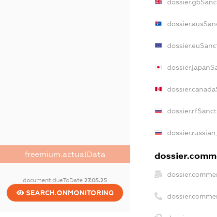
dossier.gbSanc
dossier.ausSan
dossier.euSanc
dossier.japanS
dossier.canada
dossier.rfSanc
dossier.russian
freemium.actualData
dossier.comme
dossier.commer
document.dueToDate
27.05.25
SEARCH.ONMONITORING
dossier.commer