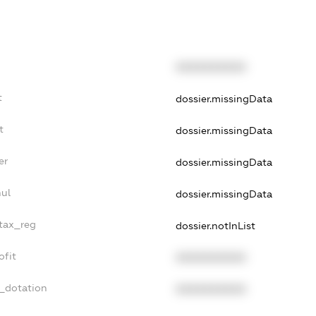
XXXXXXXXXX
t
dossier.missingData
t
dossier.missingData
er
dossier.missingData
nul
dossier.missingData
_tax_reg
dossier.notInList
ofit
XXXXXXXXXX
t_dotation
XXXXXXXXXX