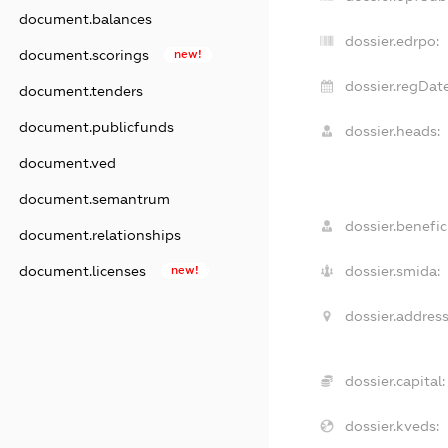
document.balances
dossier.edrpo:
document.scorings
new!
dossier.regDate
document.tenders
document.publicfunds
dossier.heads:
document.ved
document.semantrum
dossier.benefici
document.relationships
dossier.smida:
document.licenses
new!
dossier.address
dossier.capital:
dossier.kveds: