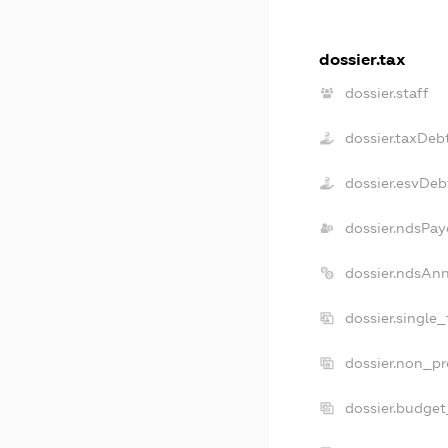
dossier.tax
dossier.staff
dossier.taxDeb
dossier.esvDeb
dossier.ndsPay
dossier.ndsAn
dossier.single
dossier.non_pr
dossier.budge