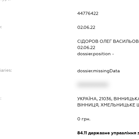
44776422
:
02.06.22
СІДОРОВ ОЛЕГ ВАСИЛЬО
02.06.22
dossier.position -
aries:
dossier.missingData
XXXXXXXXXX
:
УКРАЇНА, 21036, ВІННИЦЬК
ВІННИЦЯ, ХМЕЛЬНИЦЬКЕ Ш
0 грн.
84.11
державне управління 