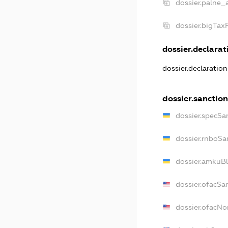
dossier.palne_
dossier.bigTax
dossier.declarati
dossier.declaratio
dossier.sanction
dossier.specSa
dossier.rnboSa
dossier.amkuBl
dossier.ofacSa
dossier.ofacN