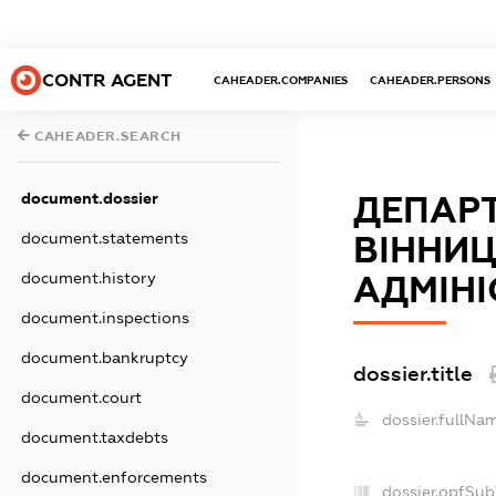
CONTR AGENT
CAHEADER.COMPANIES
CAHEADER.PERSONS
CAHEADER.SEARCH
document.dossier
ДЕПАР
document.statements
ВІННИЦ
document.history
АДМІНІ
document.inspections
document.bankruptcy
dossier.title
document.court
dossier.fullNa
document.taxdebts
document.enforcements
dossier.opfSub