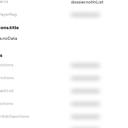
akciz
dossier.notInList
PayerReg
XXXXXXXXXX
ons.title
ns.noData
s
nctions
XXXXXXXXXX
nctions
XXXXXXXXXX
ackList
XXXXXXXXXX
nctions
XXXXXXXXXX
onSdnSanctions
XXXXXXXXXX