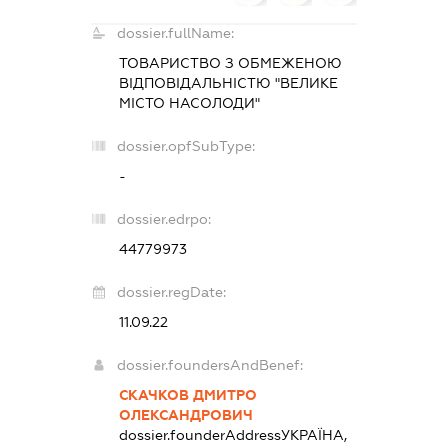
dossier.fullName:
ТОВАРИСТВО З ОБМЕЖЕНОЮ
ВІДПОВІДАЛЬНІСТЮ "ВЕЛИКЕ
МІСТО НАСОЛОДИ"
dossier.opfSubType:
-
dossier.edrpo:
44779973
dossier.regDate:
11.09.22
dossier.foundersAndBenef:
СКАЧКОВ ДМИТРО
ОЛЕКСАНДРОВИЧ
dossier.founderAddress
УКРАЇНА,