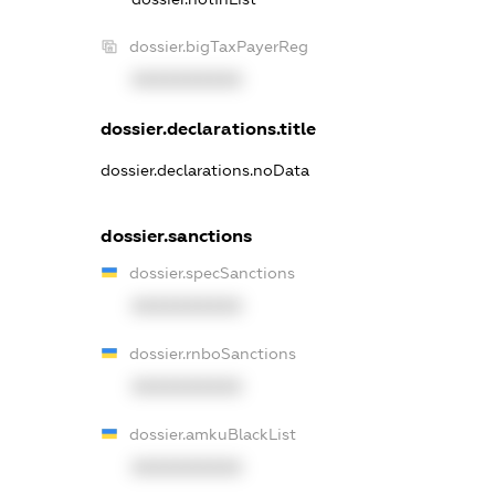
dossier.bigTaxPayerReg
XXXXXXXXXX
dossier.declarations.title
dossier.declarations.noData
dossier.sanctions
dossier.specSanctions
XXXXXXXXXX
dossier.rnboSanctions
XXXXXXXXXX
dossier.amkuBlackList
XXXXXXXXXX