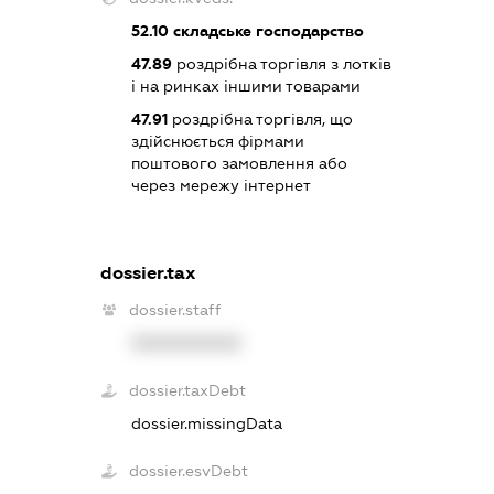
52.10
складське господарство
47.89
роздрібна торгівля з лотків
і на ринках іншими товарами
47.91
роздрібна торгівля, що
здійснюється фірмами
поштового замовлення або
через мережу інтернет
dossier.tax
dossier.staff
XXXXXXXXXX
dossier.taxDebt
dossier.missingData
dossier.esvDebt