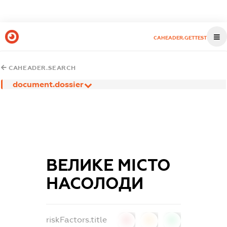
CAHEADER.GETTEST
CAHEADER.SEARCH
document.dossier
ВЕЛИКЕ МІСТО
НАСОЛОДИ
riskFactors.title
0
0
0