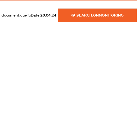
dossier.commercial_info.email
document.dueToDate
20.04.24
SEARCH.ONMONITORING
XXXXXXXXXX
dossier.commercial_info.website
XXXXXXXXXX
dossier.commercial_info.activity
XXXXXXXXXX
freemium.exampleText_1
freemium.exampleText_2
freemium.anonymousPerSearch2
FREEMIUM.DETAILS
FREEMIUM.REGISTER