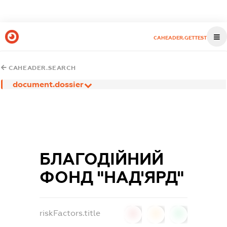
CAHEADER.GETTEST
CAHEADER.SEARCH
document.dossier
БЛАГОДІЙНИЙ
ФОНД "НАД'ЯРД"
riskFactors.title
0
0
0