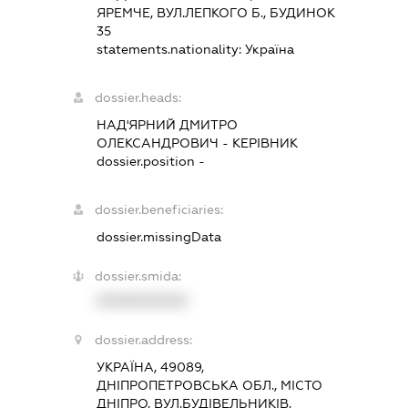
ЯРЕМЧЕ, ВУЛ.ЛЕПКОГО Б., БУДИНОК
35
statements.nationality:
Україна
dossier.heads:
НАД'ЯРНИЙ ДМИТРО
ОЛЕКСАНДРОВИЧ
-
КЕРІВНИК
dossier.position -
dossier.beneficiaries:
dossier.missingData
dossier.smida:
XXXXXXXXXX
dossier.address:
УКРАЇНА, 49089,
ДНІПРОПЕТРОВСЬКА ОБЛ., МІСТО
ДНІПРО, ВУЛ.БУДІВЕЛЬНИКІВ,