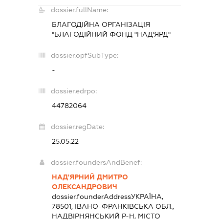
dossier.fullName:
БЛАГОДІЙНА ОРГАНІЗАЦІЯ
"БЛАГОДІЙНИЙ ФОНД "НАД'ЯРД"
dossier.opfSubType:
-
dossier.edrpo:
44782064
dossier.regDate:
25.05.22
dossier.foundersAndBenef:
НАД'ЯРНИЙ ДМИТРО
ОЛЕКСАНДРОВИЧ
dossier.founderAddress
УКРАЇНА,
78501, ІВАНО-ФРАНКІВСЬКА ОБЛ.,
НАДВІРНЯНСЬКИЙ Р-Н, МІСТО