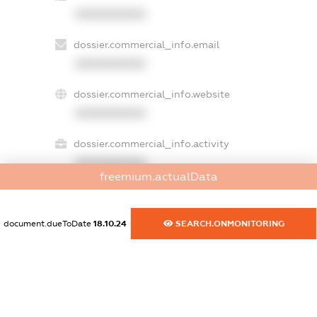
XXXXXXXXXX
dossier.commercial_info.email
XXXXXXXXXX
dossier.commercial_info.website
XXXXXXXXXX
dossier.commercial_info.activity
XXXXXXXXXX
freemium.actualData
document.dueToDate
18.10.24
SEARCH.ONMONITORING
freemium.exampleText_1
freemium.exampleText_2
freemium.anonymousPerSearch2
FREEMIUM.DETAILS
FREEMIUM.REGISTER