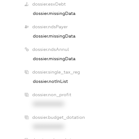
dossier.esvDebt
dossier.missingData
dossier.ndsPayer
dossier.missingData
dossier.ndsAnnul
dossier.missingData
dossier.single_tax_reg
dossier.notInList
dossier.non_profit
XXXXXXXXXX
dossier.budget_dotation
XXXXXXXXXX