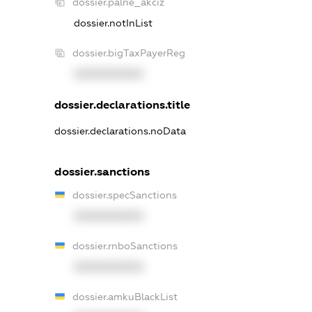
dossier.palne_akciz
dossier.notInList
dossier.bigTaxPayerReg
XXXXXXXXXX
dossier.declarations.title
dossier.declarations.noData
dossier.sanctions
dossier.specSanctions
XXXXXXXXXX
dossier.rnboSanctions
XXXXXXXXXX
dossier.amkuBlackList