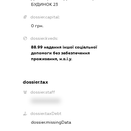
БУДИНОК 23
dossier.capital:
0 грн.
dossier.kveds:
88.99
надання іншої соціальної
допомоги без забезпечення
проживання, н.в.і.у.
dossier.tax
dossier.staff
XXXXXXXXXX
dossier.taxDebt
dossier.missingData