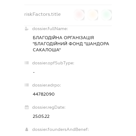
riskFactors.title
0
0
0
dossier.fullName:
БЛАГОДІЙНА ОРГАНІЗАЦІЯ
"БЛАГОДІЙНИЙ ФОНД "ШАНДОРА
САКАЛОША"
dossier.opfSubType:
-
dossier.edrpo:
44782090
dossier.regDate:
25.05.22
dossier.foundersAndBenef: