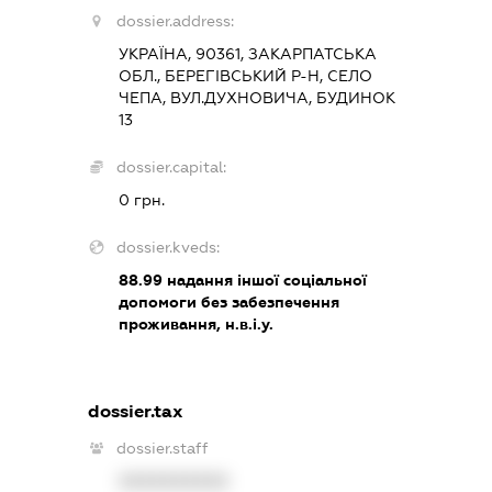
dossier.address:
УКРАЇНА, 90361, ЗАКАРПАТСЬКА
ОБЛ., БЕРЕГІВСЬКИЙ Р-Н, СЕЛО
ЧЕПА, ВУЛ.ДУХНОВИЧА, БУДИНОК
13
dossier.capital:
0 грн.
dossier.kveds:
88.99
надання іншої соціальної
допомоги без забезпечення
проживання, н.в.і.у.
dossier.tax
dossier.staff
XXXXXXXXXX