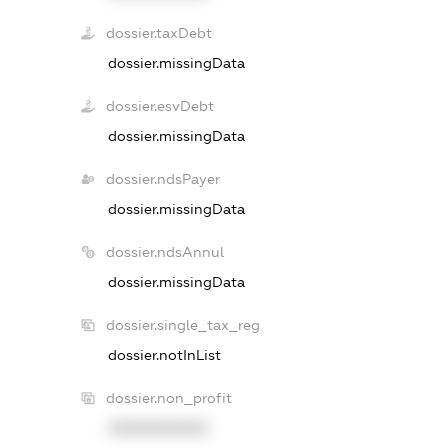
dossier.taxDebt
dossier.missingData
dossier.esvDebt
dossier.missingData
dossier.ndsPayer
dossier.missingData
dossier.ndsAnnul
dossier.missingData
dossier.single_tax_reg
dossier.notInList
dossier.non_profit
XXXXXXXXXX