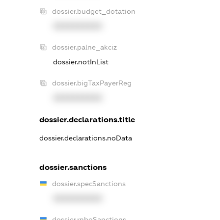
dossier.budget_dotation
XXXXXXXXXX
dossier.palne_akciz
dossier.notInList
dossier.bigTaxPayerReg
XXXXXXXXXX
dossier.declarations.title
dossier.declarations.noData
dossier.sanctions
dossier.specSanctions
XXXXXXXXXX
dossier.rnboSanctions