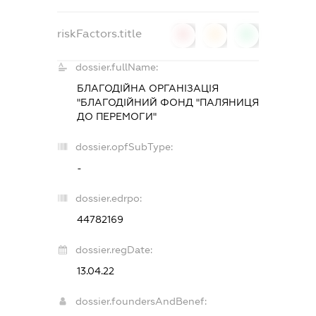
riskFactors.title
0
0
0
dossier.fullName:
БЛАГОДІЙНА ОРГАНІЗАЦІЯ
"БЛАГОДІЙНИЙ ФОНД "ПАЛЯНИЦЯ
ДО ПЕРЕМОГИ"
dossier.opfSubType:
-
dossier.edrpo:
44782169
dossier.regDate:
13.04.22
dossier.foundersAndBenef: