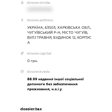
dossier.smida:
XXXXXXXXXX
dossier.address:
УКРАЇНА, 63503, ХАРКІВСЬКА ОБЛ.,
ЧУГУЇВСЬКИЙ Р-Н, МІСТО ЧУГУЇВ,
ВУЛ.1 ТРАВНЯ, БУДИНОК 12, КОРПУС
А
dossier.capital:
0 грн.
dossier.kveds:
88.99
надання іншої соціальної
допомоги без забезпечення
проживання, н.в.і.у.
dossier.tax