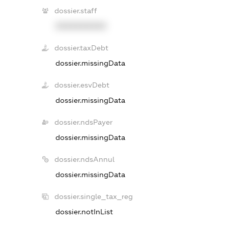
dossier.staff
XXXXXXXXXX
dossier.taxDebt
dossier.missingData
dossier.esvDebt
dossier.missingData
dossier.ndsPayer
dossier.missingData
dossier.ndsAnnul
dossier.missingData
dossier.single_tax_reg
dossier.notInList