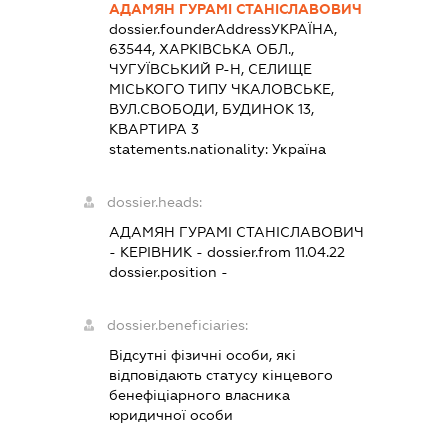
АДАМЯН ГУРАМІ СТАНІСЛАВОВИЧ
dossier.founderAddress
УКРАЇНА,
63544, ХАРКІВСЬКА ОБЛ.,
ЧУГУЇВСЬКИЙ Р-Н, СЕЛИЩЕ
МІСЬКОГО ТИПУ ЧКАЛОВСЬКЕ,
ВУЛ.СВОБОДИ, БУДИНОК 13,
КВАРТИРА 3
statements.nationality:
Україна
dossier.heads:
АДАМЯН ГУРАМІ СТАНІСЛАВОВИЧ
-
КЕРІВНИК
- dossier.from 11.04.22
dossier.position -
dossier.beneficiaries:
Відсутні фізичні особи, які
відповідають статусу кінцевого
бенефіціарного власника
юридичної особи