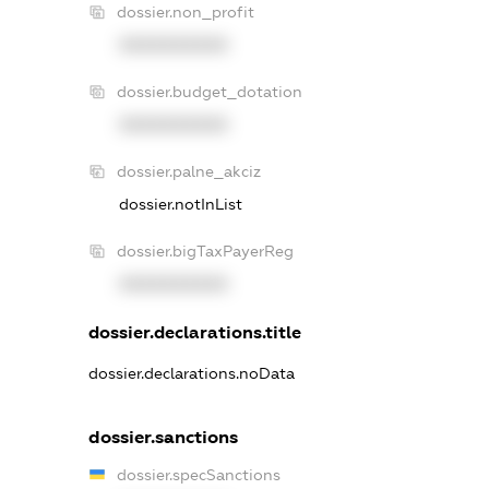
dossier.non_profit
XXXXXXXXXX
dossier.budget_dotation
XXXXXXXXXX
dossier.palne_akciz
dossier.notInList
dossier.bigTaxPayerReg
XXXXXXXXXX
dossier.declarations.title
dossier.declarations.noData
dossier.sanctions
dossier.specSanctions