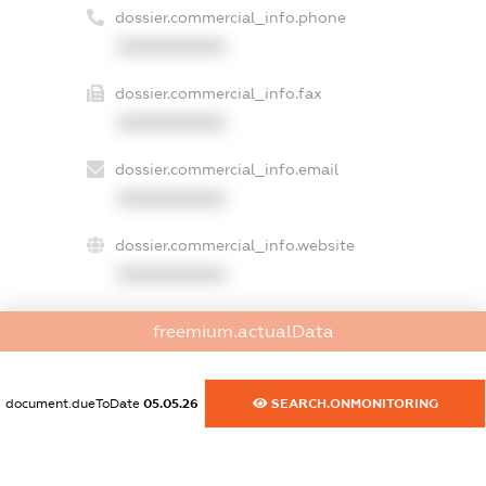
dossier.commercial_info.phone
XXXXXXXXXX
dossier.commercial_info.fax
XXXXXXXXXX
dossier.commercial_info.email
XXXXXXXXXX
dossier.commercial_info.website
XXXXXXXXXX
dossier.commercial_info.activity
freemium.actualData
XXXXXXXXXX
document.dueToDate
05.05.26
SEARCH.ONMONITORING
freemium.exampleText_1
freemium.exampleText_2
freemium.anonymousPerSearch2