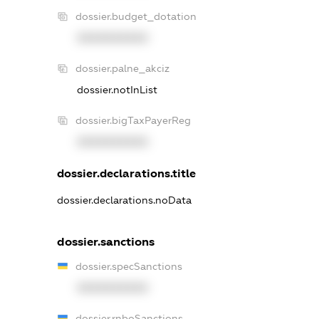
dossier.budget_dotation
XXXXXXXXXX
dossier.palne_akciz
dossier.notInList
dossier.bigTaxPayerReg
XXXXXXXXXX
dossier.declarations.title
dossier.declarations.noData
dossier.sanctions
dossier.specSanctions
XXXXXXXXXX
dossier.rnboSanctions