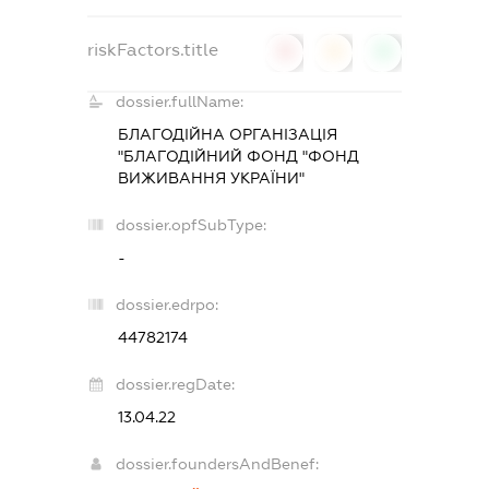
riskFactors.title
0
0
0
dossier.fullName:
БЛАГОДІЙНА ОРГАНІЗАЦІЯ
"БЛАГОДІЙНИЙ ФОНД "ФОНД
ВИЖИВАННЯ УКРАЇНИ"
dossier.opfSubType:
-
dossier.edrpo:
44782174
dossier.regDate:
13.04.22
dossier.foundersAndBenef: