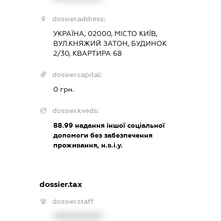
dossier.address:
УКРАЇНА, 02000, МІСТО КИЇВ,
ВУЛ.КНЯЖИЙ ЗАТОН, БУДИНОК
2/30, КВАРТИРА 68
dossier.capital:
0 грн.
dossier.kveds:
88.99
надання іншої соціальної
допомоги без забезпечення
проживання, н.в.і.у.
dossier.tax
dossier.staff
XXXXXXXXXX