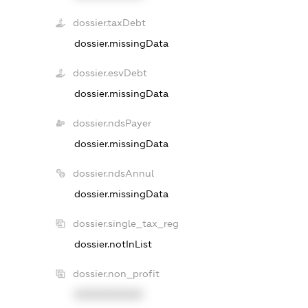
dossier.taxDebt
dossier.missingData
dossier.esvDebt
dossier.missingData
dossier.ndsPayer
dossier.missingData
dossier.ndsAnnul
dossier.missingData
dossier.single_tax_reg
dossier.notInList
dossier.non_profit
XXXXXXXXXX