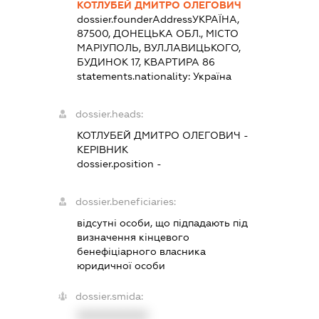
КОТЛУБЕЙ ДМИТРО ОЛЕГОВИЧ
dossier.founderAddress
УКРАЇНА,
87500, ДОНЕЦЬКА ОБЛ., МІСТО
МАРІУПОЛЬ, ВУЛ.ЛАВИЦЬКОГО,
БУДИНОК 17, КВАРТИРА 86
statements.nationality:
Україна
dossier.heads:
КОТЛУБЕЙ ДМИТРО ОЛЕГОВИЧ
-
КЕРІВНИК
dossier.position -
dossier.beneficiaries:
відсутні особи, що підпадають під
визначення кінцевого
бенефіціарного власника
юридичної особи
dossier.smida:
XXXXXXXXXX