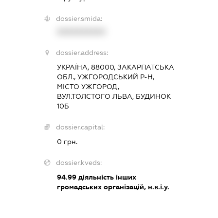
dossier.smida:
XXXXXXXXXX
dossier.address:
УКРАЇНА, 88000, ЗАКАРПАТСЬКА
ОБЛ., УЖГОРОДСЬКИЙ Р-Н,
МІСТО УЖГОРОД,
ВУЛ.ТОЛСТОГО ЛЬВА, БУДИНОК
10Б
dossier.capital:
0 грн.
dossier.kveds:
94.99
діяльність інших
громадських організацій, н.в.і.у.