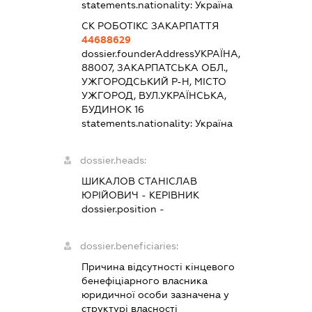
statements.nationality:
Україна
СК РОБОТІКС ЗАКАРПАТТЯ
44688629
dossier.founderAddress
УКРАЇНА,
88007, ЗАКАРПАТСЬКА ОБЛ.,
УЖГОРОДСЬКИЙ Р-Н, МІСТО
УЖГОРОД, ВУЛ.УКРАЇНСЬКА,
БУДИНОК 16
statements.nationality:
Україна
dossier.heads:
ШИКАЛОВ СТАНІСЛАВ
ЮРІЙОВИЧ
-
КЕРІВНИК
dossier.position -
dossier.beneficiaries:
Причина відсутності кінцевого
бенефіціарного власника
юридичної особи зазначена у
структурі власності