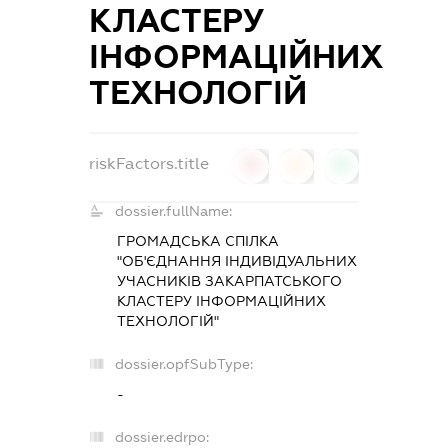
КЛАСТЕРУ
ІНФОРМАЦІЙНИХ
ТЕХНОЛОГІЙ
riskFactors.title
0
0
0
dossier.fullName:
ГРОМАДСЬКА СПІЛКА
"ОБ'ЄДНАННЯ ІНДИВІДУАЛЬНИХ
УЧАСНИКІВ ЗАКАРПАТСЬКОГО
КЛАСТЕРУ ІНФОРМАЦІЙНИХ
ТЕХНОЛОГІЙ"
dossier.opfSubType:
-
dossier.edrpo: