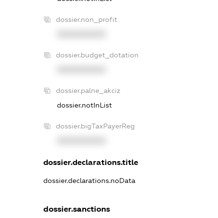
dossier.non_profit
XXXXXXXXXX
dossier.budget_dotation
XXXXXXXXXX
dossier.palne_akciz
dossier.notInList
dossier.bigTaxPayerReg
XXXXXXXXXX
dossier.declarations.title
dossier.declarations.noData
dossier.sanctions