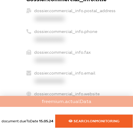
dossier.commercial_info.postal_address
XXXXXXXXXX
dossier.commercial_info.phone
XXXXXXXXXX
dossier.commercial_info.fax
XXXXXXXXXX
dossier.commercial_info.email
XXXXXXXXXX
dossier.commercial_info.website
freemium.actualData
XXXXXXXXXX
dossier.commercial_info.activity
document.dueToDate
15.05.24
SEARCH.ONMONITORING
XXXXXXXXXX