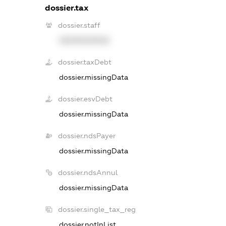
dossier.tax
dossier.staff
XXXXXXXXXX
dossier.taxDebt
dossier.missingData
dossier.esvDebt
dossier.missingData
dossier.ndsPayer
dossier.missingData
dossier.ndsAnnul
dossier.missingData
dossier.single_tax_reg
dossier.notInList