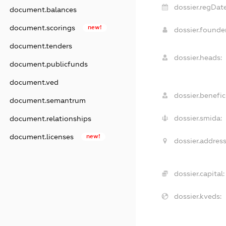
dossier.regDate
document.balances
document.scorings
new!
dossier.found
document.tenders
dossier.heads:
document.publicfunds
document.ved
dossier.benefici
document.semantrum
dossier.smida:
document.relationships
document.licenses
new!
dossier.address
dossier.capital:
dossier.kveds: