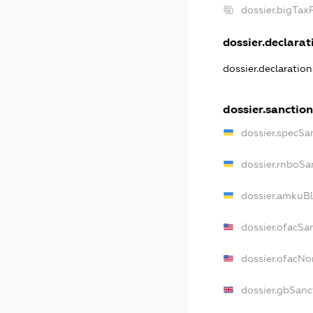
dossier.bigTa
dossier.declarati
dossier.declaratio
dossier.sanctio
dossier.specSa
dossier.rnboSa
dossier.amkuBl
dossier.ofacSa
dossier.ofacN
dossier.gbSanc