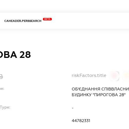
BETA
CAHEADER.PERSSEARCH
ВА 28
riskFactors.title
0
0
me:
ОБ'ЄДНАННЯ СПІВВЛАСНИ
БУДИНКУ "ПИРОГОВА 28"
Type:
-
44782331