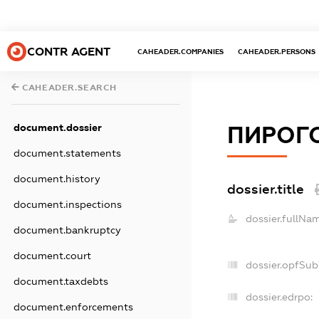
CONTR AGENT
CAHEADER.COMPANIES
CAHEADER.PERSONS
CAHEADER.SEARCH
document.dossier
ПИРОГО
document.statements
document.history
dossier.title
document.inspections
dossier.fullNa
document.bankruptcy
document.court
dossier.opfSub
document.taxdebts
dossier.edrpo:
document.enforcements