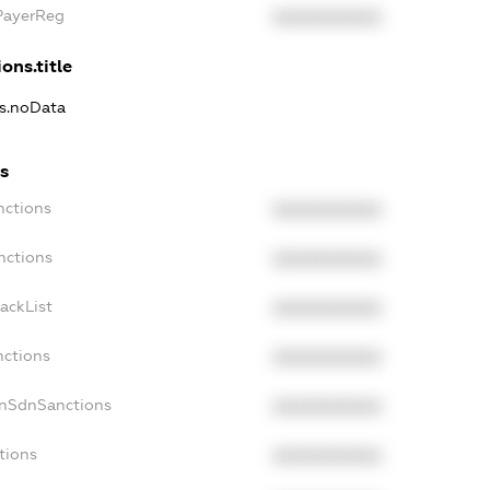
xPayerReg
XXXXXXXXXX
ons.title
ns.noData
ns
nctions
XXXXXXXXXX
nctions
XXXXXXXXXX
ackList
XXXXXXXXXX
nctions
XXXXXXXXXX
onSdnSanctions
XXXXXXXXXX
tions
XXXXXXXXXX