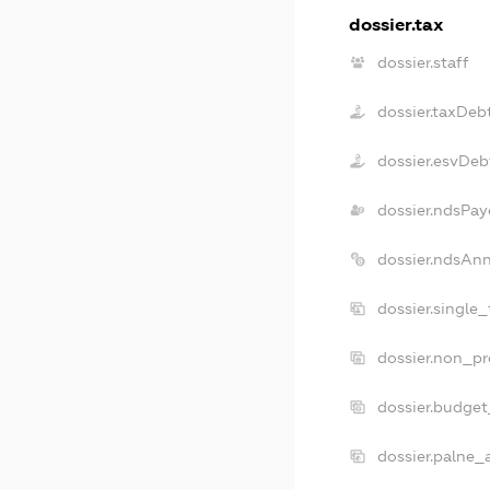
dossier.tax
dossier.staff
dossier.taxDeb
dossier.esvDeb
dossier.ndsPay
dossier.ndsAn
dossier.single
dossier.non_pr
dossier.budge
dossier.palne_