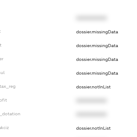
XXXXXXXXXX
t
dossier.missingData
t
dossier.missingData
er
dossier.missingData
nul
dossier.missingData
_tax_reg
dossier.notInList
ofit
XXXXXXXXXX
t_dotation
XXXXXXXXXX
akciz
dossier.notInList