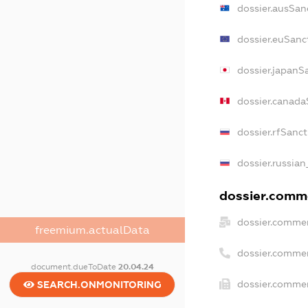
dossier.ausSan
dossier.euSanc
dossier.japanS
dossier.canada
dossier.rfSanc
dossier.russian
dossier.comme
dossier.commer
freemium.actualData
dossier.comme
document.dueToDate
20.04.24
dossier.commer
SEARCH.ONMONITORING