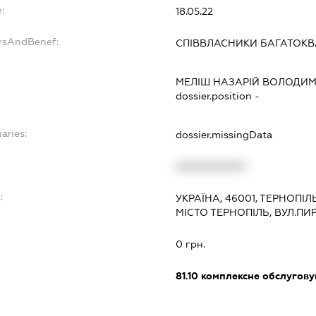
:
18.05.22
ersAndBenef:
СПІВВЛАСНИКИ БАГАТОК
МЕЛІШ НАЗАРІЙ ВОЛОДИ
dossier.position -
aries:
dossier.missingData
XXXXXXXXXX
:
УКРАЇНА, 46001, ТЕРНОПІ
МІСТО ТЕРНОПІЛЬ, ВУЛ.ПИ
0 грн.
81.10
комплексне обслуговув