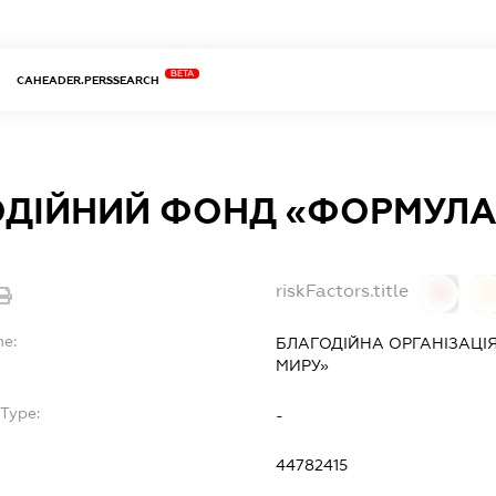
BETA
CAHEADER.PERSSEARCH
ОДІЙНИЙ ФОНД «ФОРМУЛА
riskFactors.title
0
0
me:
БЛАГОДІЙНА ОРГАНІЗАЦІ
МИРУ»
Type:
-
44782415