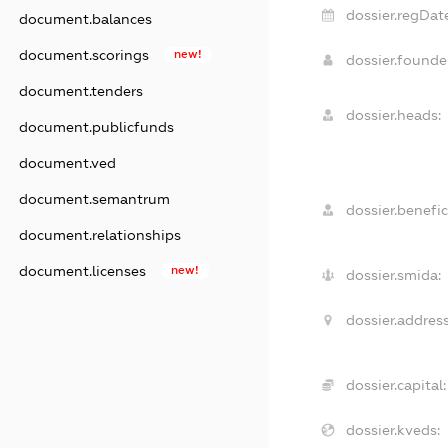
dossier.regDat
document.balances
document.scorings
new!
dossier.found
document.tenders
dossier.heads:
document.publicfunds
document.ved
document.semantrum
dossier.benefic
document.relationships
document.licenses
new!
dossier.smida:
dossier.address
dossier.capital:
dossier.kveds: