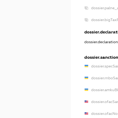
dossier.palne_
dossier.bigTa
dossier.declarati
dossier.declaratio
dossier.sanctio
dossier.specSa
dossier.rnboSa
dossier.amkuBl
dossier.ofacSa
dossier.ofacN