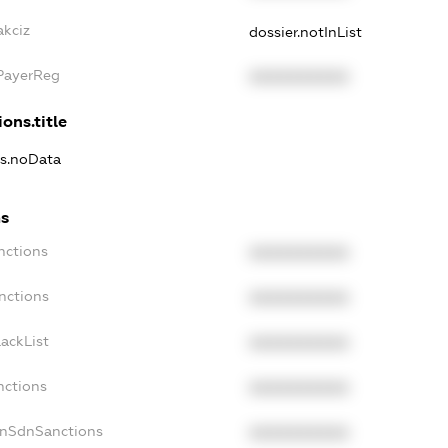
akciz
dossier.notInList
xPayerReg
XXXXXXXXXX
ons.title
ns.noData
ns
nctions
XXXXXXXXXX
nctions
XXXXXXXXXX
ackList
XXXXXXXXXX
nctions
XXXXXXXXXX
onSdnSanctions
XXXXXXXXXX