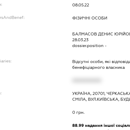
e:
08.05.22
ersAndBenef:
ФІЗИЧНІ ОСОБИ
БАЛМАСОВ ДЕНИС ЮРІЙО
28.03.23
dossier.position -
iaries:
Відсутні особи, які відпові
бенефіціарного власника
XXXXXXXXXX
:
УКРАЇНА, 20701, ЧЕРКАСЬК
СМІЛА, ВУЛ.КИЇВСЬКА, БУ
0 грн.
88.99
надання іншої соціал