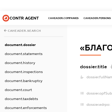
CONTR AGENT
CAHEADER.COMPANIES
CAHEADER.PERSONS
CAHEADER.SEARCH
document.dossier
«БЛАГ
document.statements
document.history
dossier.title
document.inspections
dossier.fullNa
document.bankruptcy
document.court
dossier.opfSub
document.taxdebts
dossier.edrpo:
document.enforcements