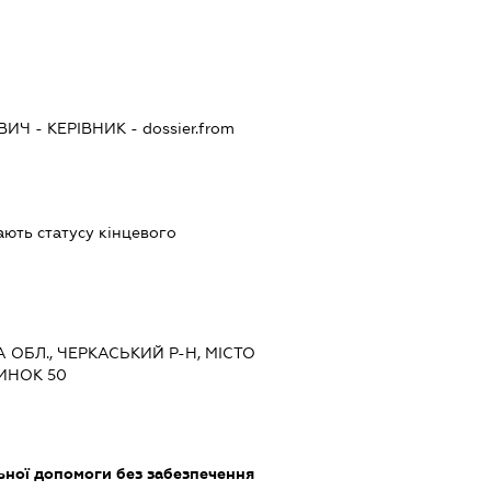
ВИЧ
-
КЕРІВНИК
- dossier.from
дають статусу кінцевого
А ОБЛ., ЧЕРКАСЬКИЙ Р-Н, МІСТО
ДИНОК 50
ьної допомоги без забезпечення