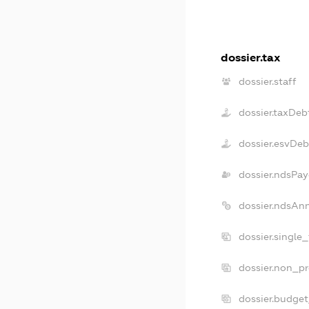
dossier.tax
dossier.staff
dossier.taxDeb
dossier.esvDeb
dossier.ndsPay
dossier.ndsAn
dossier.single
dossier.non_pr
dossier.budge