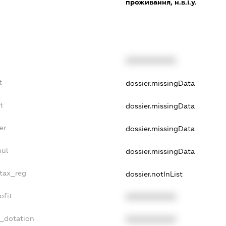
проживання, н.в.і.у.
XXXXXXXXXX
t
dossier.missingData
t
dossier.missingData
er
dossier.missingData
nul
dossier.missingData
_tax_reg
dossier.notInList
ofit
XXXXXXXXXX
t_dotation
XXXXXXXXXX