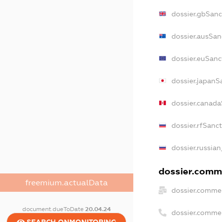
dossier.gbSanc
dossier.ausSan
dossier.euSanc
dossier.japanS
dossier.canad
dossier.rfSanc
dossier.russian
dossier.comme
freemium.actualData
dossier.commer
document.dueToDate
20.04.24
dossier.comme