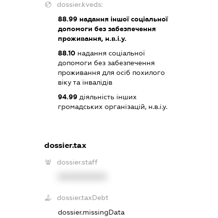
dossier.kveds:
88.99
надання іншої соціальної
допомоги без забезпечення
проживання, н.в.і.у.
88.10
надання соціальної
допомоги без забезпечення
проживання для осіб похилого
віку та інвалідів
94.99
діяльність інших
громадських організацій, н.в.і.у.
dossier.tax
dossier.staff
XXXXXXXXXX
dossier.taxDebt
dossier.missingData