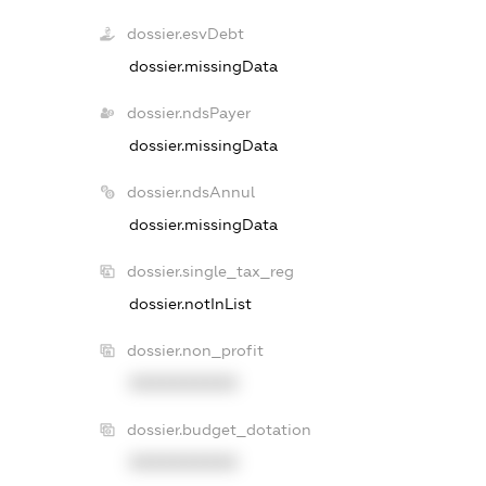
dossier.esvDebt
dossier.missingData
dossier.ndsPayer
dossier.missingData
dossier.ndsAnnul
dossier.missingData
dossier.single_tax_reg
dossier.notInList
dossier.non_profit
XXXXXXXXXX
dossier.budget_dotation
XXXXXXXXXX