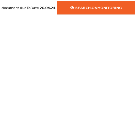
dossier.commercial_info.fax
document.dueToDate
20.04.24
SEARCH.ONMONITORING
XXXXXXXXXX
dossier.commercial_info.email
XXXXXXXXXX
dossier.commercial_info.website
XXXXXXXXXX
dossier.commercial_info.activity
XXXXXXXXXX
freemium.exampleText_1
freemium.exampleText_2
freemium.anonymousPerSearch2
FREEMIUM.DETAILS
FREEMIUM.REGISTER