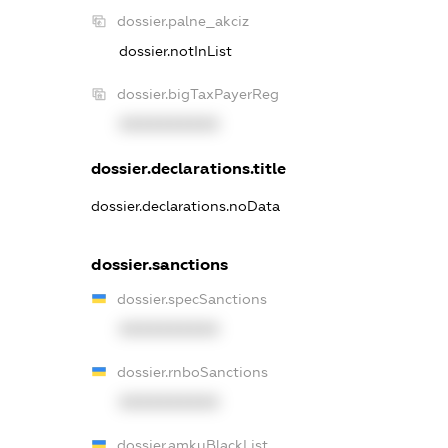
dossier.palne_akciz
dossier.notInList
dossier.bigTaxPayerReg
XXXXXXXXXX
dossier.declarations.title
dossier.declarations.noData
dossier.sanctions
dossier.specSanctions
XXXXXXXXXX
dossier.rnboSanctions
XXXXXXXXXX
dossier.amkuBlackList