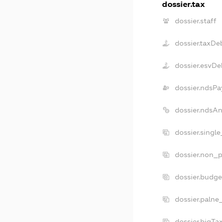
dossier.tax
dossier.staff
dossier.taxDe
dossier.esvDe
dossier.ndsPa
dossier.ndsA
dossier.singl
dossier.non_p
dossier.budg
dossier.palne
dossier.bigT