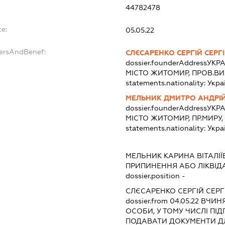
44782478
te:
05.05.22
dersAndBenef:
СЛЄСАРЕНКО СЕРГІЙ СЕРГ
dossier.founderAddress
УКРА
МІСТО ЖИТОМИР, ПРОВ.ВИ
statements.nationality:
Укра
МЕЛЬНИК ДМИТРО АНДРІ
dossier.founderAddress
УКРА
МІСТО ЖИТОМИР, ПР.МИРУ,
statements.nationality:
Укра
МЕЛЬНИК КАРИНА ВІТАЛІЇ
ПРИПИНЕННЯ АБО ЛІКВІД
dossier.position -
СЛЄСАРЕНКО СЕРГІЙ СЕР
dossier.from 04.05.22
ВЧИНЯ
ОСОБИ, У ТОМУ ЧИСЛІ ПІ
ПОДАВАТИ ДОКУМЕНТИ ДЛ