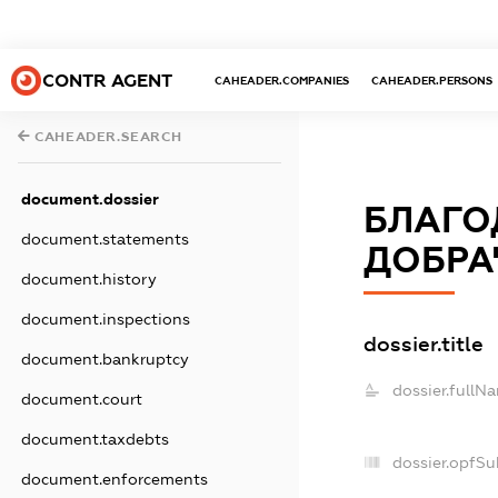
CONTR AGENT
CAHEADER.COMPANIES
CAHEADER.PERSONS
CAHEADER.SEARCH
document.dossier
БЛАГО
document.statements
ДОБРА
document.history
document.inspections
dossier.title
document.bankruptcy
dossier.fullN
document.court
document.taxdebts
dossier.opfSu
document.enforcements