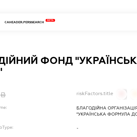
BETA
CAHEADER.PERSSEARCH
ДІЙНИЙ ФОНД "УКРАЇНСЬ
"
riskFactors.title
0
ame:
БЛАГОДІЙНА ОРГАНІЗАЦІ
"УКРАЇНСЬКА ФОРМУЛА Д
bType:
-