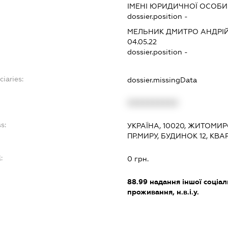
ІМЕНІ ЮРИДИЧНОЇ ОСОБИ
dossier.position -
МЕЛЬНИК ДМИТРО АНДРІ
04.05.22
dossier.position -
ciaries:
dossier.missingData
XXXXXXXXXX
s:
УКРАЇНА, 10020, ЖИТОМИР
ПР.МИРУ, БУДИНОК 12, КВА
:
0 грн.
88.99
надання іншої соціал
проживання, н.в.і.у.