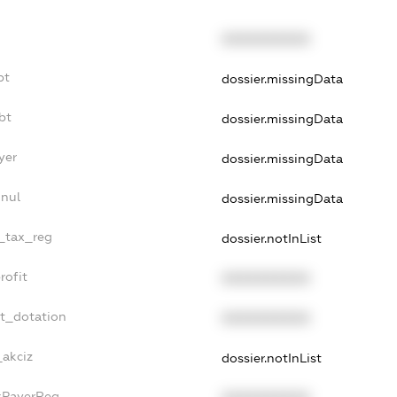
XXXXXXXXXX
bt
dossier.missingData
bt
dossier.missingData
yer
dossier.missingData
nnul
dossier.missingData
e_tax_reg
dossier.notInList
rofit
XXXXXXXXXX
et_dotation
XXXXXXXXXX
_akciz
dossier.notInList
axPayerReg