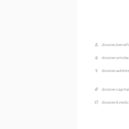
dossier.benefi
dossier.smida:
dossier.addres
dossier.capital
dossier.kveds: