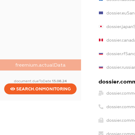
dossier.euSan
dossier.japan
dossier.canad
dossier.rfSan
freemium.actualData
dossier.russia
dossier.comm
document.dueToDate
13.08.24
SEARCH.ONMONITORING
dossier.comme
dossier.comm
dossier.comme
dossier.comme