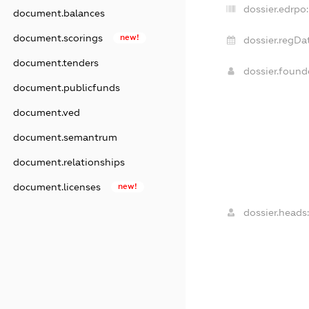
dossier.edrpo:
document.balances
document.scorings
new!
dossier.regDa
document.tenders
dossier.foun
document.publicfunds
document.ved
document.semantrum
document.relationships
document.licenses
new!
dossier.heads: