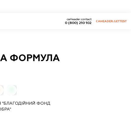
caHeader.contact
CAHEADER.GETTEST
0 (800) 210 102
КА ФОРМУЛА
0
0
Я "БЛАГОДІЙНИЙ ФОНД
ОБРА"