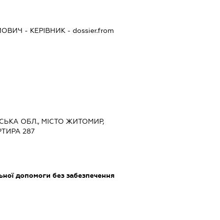
ЙОВИЧ
-
КЕРІВНИК
- dossier.from
СЬКА ОБЛ., МІСТО ЖИТОМИР,
РТИРА 287
ьної допомоги без забезпечення