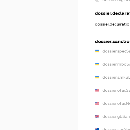
dossier.declarat
dossier.declarati
dossier.sanctio
dossier.specS
dossier.rnboS
dossier.amkuB
dossier.ofacS
dossier.ofac
dossier.gbSan
dossier.ausSa