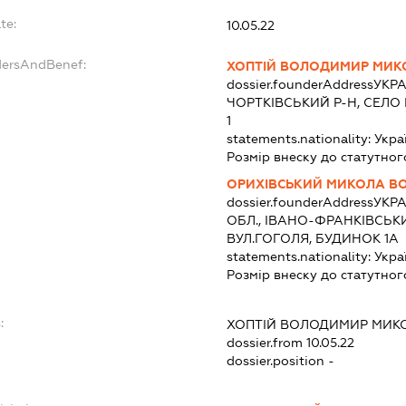
te:
10.05.22
dersAndBenef:
ХОПТІЙ ВОЛОДИМИР МИ
dossier.founderAddress
УКРА
ЧОРТКІВСЬКИЙ Р-Н, СЕЛО
1
statements.nationality:
Укра
Розмір внеску до статутног
ОРИХІВСЬКИЙ МИКОЛА 
dossier.founderAddress
УКРА
ОБЛ., ІВАНО-ФРАНКІВСЬКИ
ВУЛ.ГОГОЛЯ, БУДИНОК 1А
statements.nationality:
Укра
Розмір внеску до статутног
:
ХОПТІЙ ВОЛОДИМИР МИ
dossier.from 10.05.22
dossier.position -