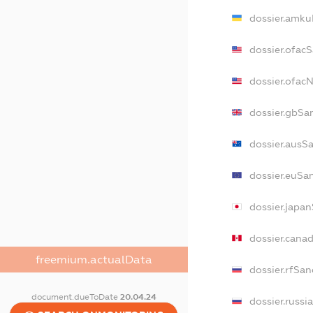
dossier.amku
dossier.ofac
dossier.ofac
dossier.gbSa
dossier.ausS
dossier.euSa
dossier.japa
dossier.cana
freemium.actualData
dossier.rfSan
document.dueToDate
20.04.24
dossier.russi