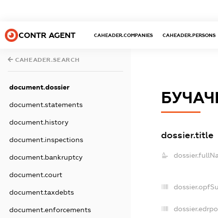
CONTR AGENT
CAHEADER.COMPANIES
CAHEADER.PERSONS
CAHEADER.SEARCH
document.dossier
БУЧАЧ
document.statements
document.history
dossier.title
document.inspections
dossier.fullN
document.bankruptcy
document.court
dossier.opfS
document.taxdebts
dossier.edrpo
document.enforcements