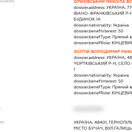
ciaries:
ОРИХІВСЬКИЙ МИКОЛА 
dossier.address:
УКРАЇНА, 7
ІВАНО-ФРАНКІВСЬКИЙ Р-Н,
БУДИНОК 1А
dossier.nationality:
Україна
dossier.benefInterest:
50
dossier.benefType:
Прямий в
dossier.benefRole:
КІНЦЕВИ
ХОПТІЙ ВОЛОДИМИР МИ
dossier.address:
УКРАЇНА, 4
ЧОРТКІВСЬКИЙ Р-Н, СЕЛО
1
dossier.nationality:
Україна
dossier.benefInterest:
50
dossier.benefType:
Прямий в
dossier.benefRole:
КІНЦЕВИ
:
XXXXXXXXXX
ss:
УКРАЇНА, 48401, ТЕРНОПІЛ
МІСТО БУЧАЧ, ВУЛ.ГАЛИЦЬ