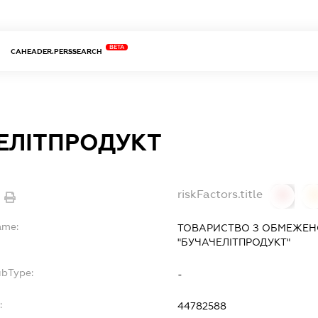
BETA
CAHEADER.PERSSEARCH
ЕЛІТПРОДУКТ
riskFactors.title
0
ame:
ТОВАРИСТВО З ОБМЕЖЕН
"БУЧАЧЕЛІТПРОДУКТ"
ubType:
-
:
44782588