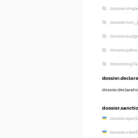
dossier.singl
dossier.non_p
dossier.budg
dossier.palne
dossier.bigT
dossier.declara
dossier.declarat
dossier.sancti
dossier.spec
dossier.rnbo