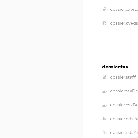
dossier.capita
dossier.kveds
dossier.tax
dossier.staff
dossier.taxD
dossier.esvD
dossier.ndsP
dossier.ndsA