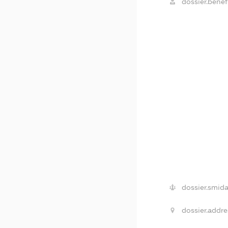
dossier.benefi
dossier.smida
dossier.addre