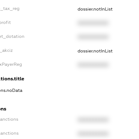
e_tax_reg
dossier.notInList
rofit
XXXXXXXXXX
et_dotation
XXXXXXXXXX
_akciz
dossier.notInList
axPayerReg
XXXXXXXXXX
tions.title
ions.noData
ons
Sanctions
XXXXXXXXXX
Sanctions
XXXXXXXXXX