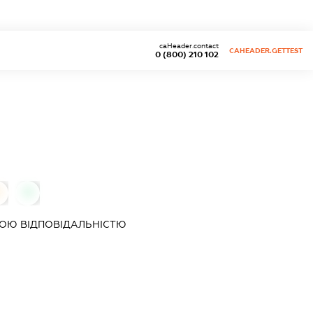
caHeader.contact
CAHEADER.GETTEST
0 (800) 210 102
0
0
ОЮ ВІДПОВІДАЛЬНІСТЮ