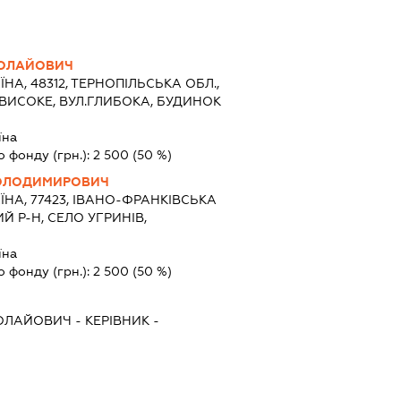
КОЛАЙОВИЧ
ЇНА, 48312, ТЕРНОПІЛЬСЬКА ОБЛ.,
 ВИСОКЕ, ВУЛ.ГЛИБОКА, БУДИНОК
їна
о фонду (грн.):
2 500
(50 %)
ВОЛОДИМИРОВИЧ
ЇНА, 77423, ІВАНО-ФРАНКІВСЬКА
Й Р-Н, СЕЛО УГРИНІВ,
їна
о фонду (грн.):
2 500
(50 %)
КОЛАЙОВИЧ
-
КЕРІВНИК
-