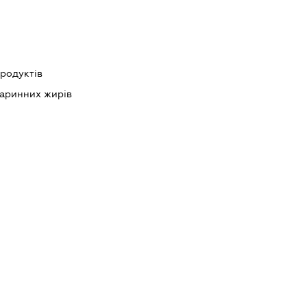
родуктів
варинних жирів