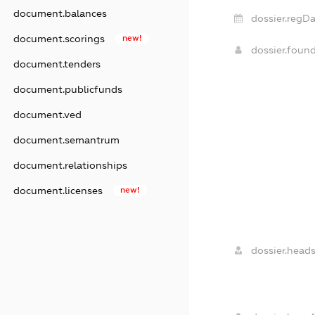
document.balances
dossier.regDa
document.scorings
new!
dossier.foun
document.tenders
document.publicfunds
document.ved
document.semantrum
document.relationships
document.licenses
new!
dossier.heads