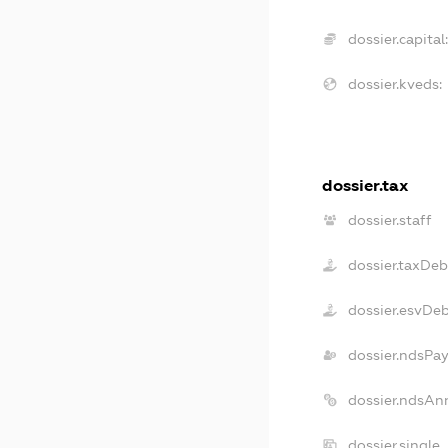
dossier.capital
dossier.kveds:
dossier.tax
dossier.staff
dossier.taxDeb
dossier.esvDe
dossier.ndsPay
dossier.ndsAn
dossier.single