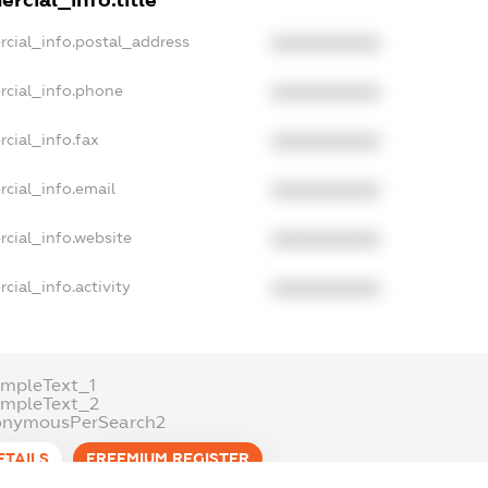
rcial_info.title
rcial_info.postal_address
XXXXXXXXXX
rcial_info.phone
XXXXXXXXXX
cial_info.fax
XXXXXXXXXX
cial_info.email
XXXXXXXXXX
cial_info.website
XXXXXXXXXX
cial_info.activity
XXXXXXXXXX
mpleText_1
ampleText_2
onymousPerSearch2
ETAILS
FREEMIUM.REGISTER