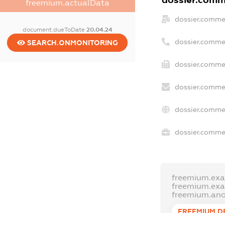
dossier.comme
freemium.actualData
dossier.comme
document.dueToDate
20.04.24
dossier.comme
SEARCH.ONMONITORING
dossier.commer
dossier.commer
dossier.commer
dossier.commer
freemium.exa
freemium.ex
freemium.an
FREEMIUM.D