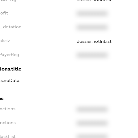
ofit
XXXXXXXXXX
t_dotation
XXXXXXXXXX
akciz
dossier.notInList
xPayerReg
XXXXXXXXXX
ions.title
ons.noData
ns
anctions
XXXXXXXXXX
anctions
XXXXXXXXXX
lackList
XXXXXXXXXX