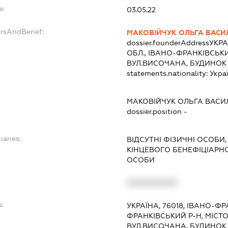
e:
03.05.22
ersAndBenef:
МАКОВІЙЧУК ОЛЬГА ВАСИ
dossier.founderAddress
УКРА
ОБЛ., ІВАНО-ФРАНКІВСЬКИ
ВУЛ.ВИСОЧАНА, БУДИНОК 1
statements.nationality:
Укра
МАКОВІЙЧУК ОЛЬГА ВАСИ
dossier.position -
iaries:
ВІДСУТНІ ФІЗИЧНІ ОСОБИ,
КІНЦЕВОГО БЕНЕФІЦІАР
ОСОБИ
XXXXXXXXXX
s:
УКРАЇНА, 76018, ІВАНО-ФР
ФРАНКІВСЬКИЙ Р-Н, МІСТ
ВУЛ.ВИСОЧАНА, БУДИНОК 1