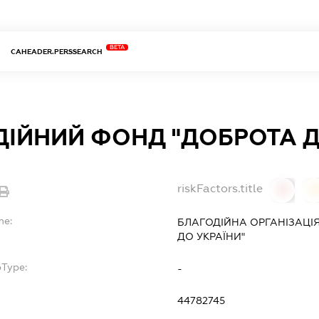
BETA
CAHEADER.PERSSEARCH
ІЙНИЙ ФОНД "ДОБРОТА Д
riskFactors.title
0
0
me:
БЛАГОДІЙНА ОРГАНІЗАЦІ
ДО УКРАЇНИ"
bType:
-
44782745