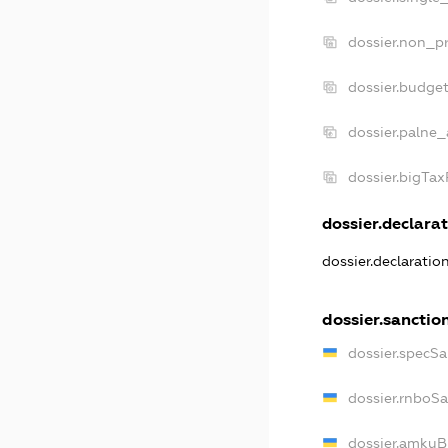
dossier.non_pr
dossier.budge
dossier.palne_
dossier.bigTa
dossier.declarat
dossier.declarati
dossier.sanctio
dossier.specS
dossier.rnboS
dossier.amkuB