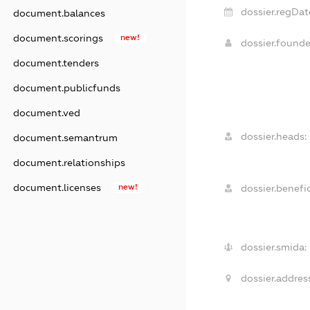
dossier.regDat
document.balances
document.scorings
new!
dossier.found
document.tenders
document.publicfunds
document.ved
dossier.heads:
document.semantrum
document.relationships
document.licenses
new!
dossier.benefic
dossier.smida:
dossier.addres