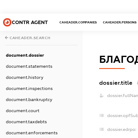
CONTR AGENT
CAHEADER.COMPANIES
CAHEADER.PERSONS
CAHEADER.SEARCH
document.dossier
БЛАГОД
document.statements
document.history
dossier.title
document.inspections
dossier.fullNa
document.bankruptcy
document.court
dossier.opfSu
document.taxdebts
dossier.edrpo:
document.enforcements