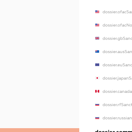
dossier.ofacSa
dossier.ofacN
dossier.gbSan
dossier.ausSa
dossier.euSan
dossier.japanS
dossier.canad
dossier.rfSanc
dossier.russia