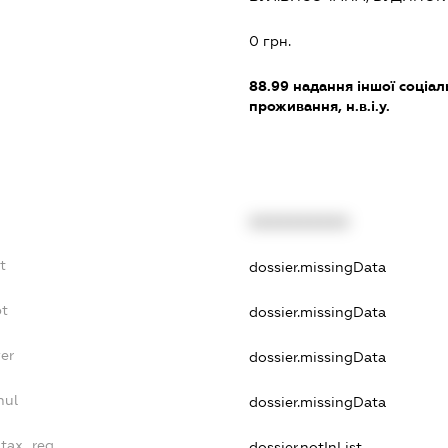
:
0 грн.
88.99
надання іншої соціал
проживання, н.в.і.у.
XXXXXXXXXX
t
dossier.missingData
bt
dossier.missingData
er
dossier.missingData
nul
dossier.missingData
_tax_reg
dossier.notInList