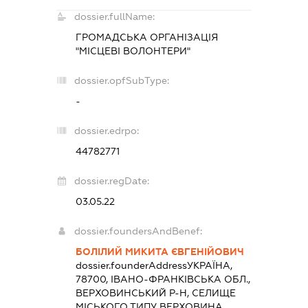
dossier.fullName:
ГРОМАДСЬКА ОРГАНІЗАЦІЯ
"МІСЦЕВІ ВОЛОНТЕРИ"
dossier.opfSubType:
-
dossier.edrpo:
44782771
dossier.regDate:
03.05.22
dossier.foundersAndBenef:
БОЛІЛИЙ МИКИТА ЄВГЕНІЙОВИЧ
dossier.founderAddress
УКРАЇНА,
78700, ІВАНО-ФРАНКІВСЬКА ОБЛ.,
ВЕРХОВИНСЬКИЙ Р-Н, СЕЛИЩЕ
МІСЬКОГО ТИПУ ВЕРХОВИНА,