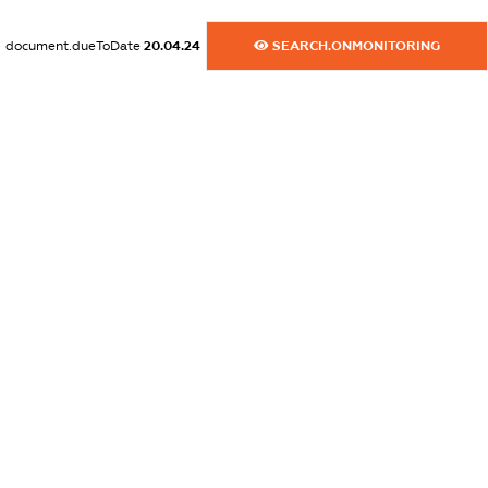
dossier.commercial_info.activity
document.dueToDate
20.04.24
SEARCH.ONMONITORING
XXXXXXXXXX
freemium.exampleText_1
freemium.exampleText_2
freemium.anonymousPerSearch2
FREEMIUM.DETAILS
FREEMIUM.REGISTER