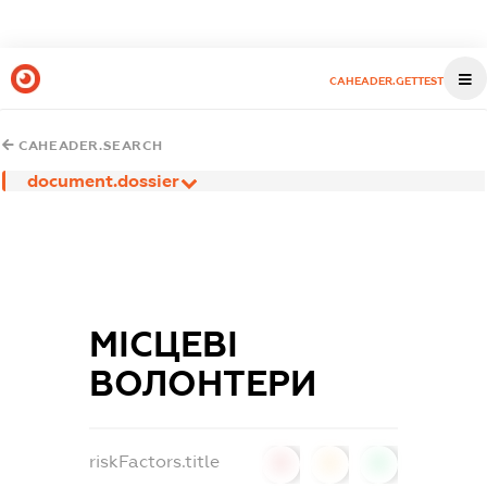
CAHEADER.GETTEST
CAHEADER.SEARCH
document.dossier
МІСЦЕВІ
ВОЛОНТЕРИ
riskFactors.title
0
0
0