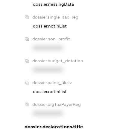
dossier.missingData
dossier.single_tax_reg
dossier.notInList
dossier.non_profit
XXXXXXXXXX
dossier.budget_dotation
XXXXXXXXXX
dossier.palne_akciz
dossier.notInList
dossier.bigTaxPayerReg
XXXXXXXXXX
dossier.declarations.title