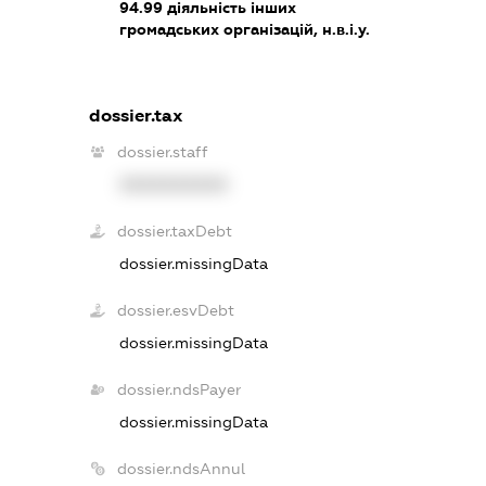
94.99
діяльність інших
громадських організацій, н.в.і.у.
dossier.tax
dossier.staff
XXXXXXXXXX
dossier.taxDebt
dossier.missingData
dossier.esvDebt
dossier.missingData
dossier.ndsPayer
dossier.missingData
dossier.ndsAnnul