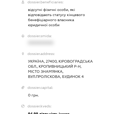
dossier.beneficiaries:
відсутні фізичні особи, які
відповідають статусу кінцевого
бенефіціарного власника
юридичної особи
dossier.smida:
XXXXXXXXXX
dossier.address:
УКРАЇНА, 27400, КІРОВОГРАДСЬКА
ОБЛ., КРОПИВНИЦЬКИЙ Р-Н,
МІСТО ЗНАМ'ЯНКА,
ВУЛ.ПРОЛІСКОВА, БУДИНОК 4
dossier.capital:
0 грн.
dossier.kveds:
94.99
діяльність інших