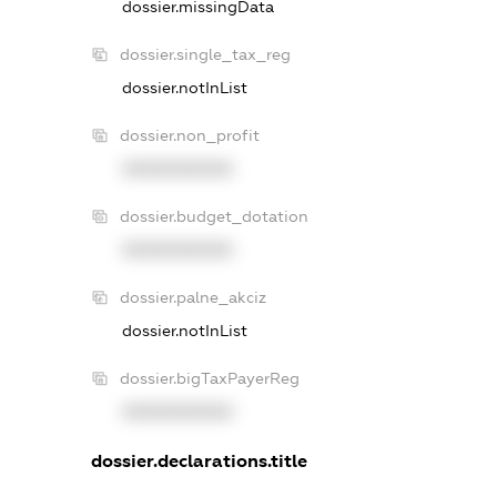
dossier.missingData
dossier.single_tax_reg
dossier.notInList
dossier.non_profit
XXXXXXXXXX
dossier.budget_dotation
XXXXXXXXXX
dossier.palne_akciz
dossier.notInList
dossier.bigTaxPayerReg
XXXXXXXXXX
dossier.declarations.title