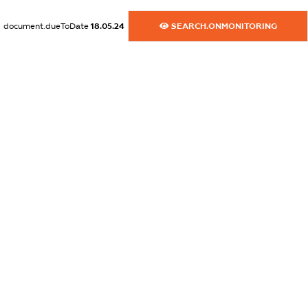
dossier.commercial_info.activity
document.dueToDate
18.05.24
SEARCH.ONMONITORING
XXXXXXXXXX
freemium.exampleText_1
freemium.exampleText_2
freemium.anonymousPerSearch2
FREEMIUM.DETAILS
FREEMIUM.REGISTER