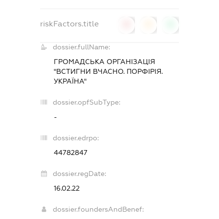
riskFactors.title
0
0
0
dossier.fullName:
ГРОМАДСЬКА ОРГАНІЗАЦІЯ
"ВСТИГНИ ВЧАСНО. ПОРФІРІЯ.
УКРАЇНА"
dossier.opfSubType:
-
dossier.edrpo:
44782847
dossier.regDate:
16.02.22
dossier.foundersAndBenef: