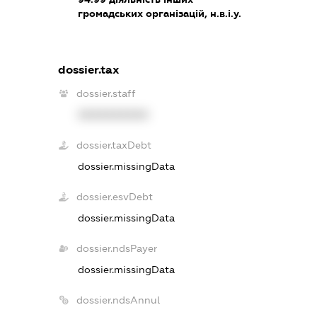
громадських організацій, н.в.і.у.
dossier.tax
dossier.staff
XXXXXXXXXX
dossier.taxDebt
dossier.missingData
dossier.esvDebt
dossier.missingData
dossier.ndsPayer
dossier.missingData
dossier.ndsAnnul