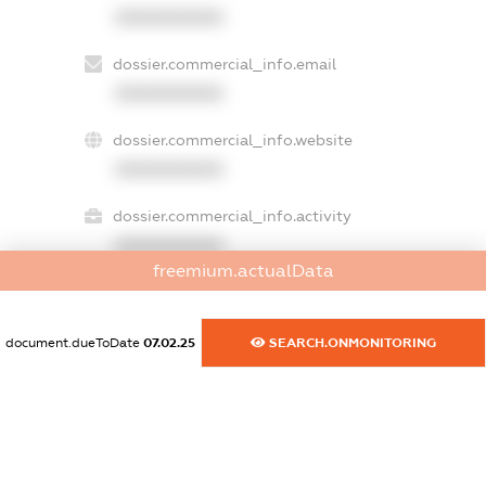
XXXXXXXXXX
dossier.commercial_info.email
XXXXXXXXXX
dossier.commercial_info.website
XXXXXXXXXX
dossier.commercial_info.activity
XXXXXXXXXX
freemium.actualData
freemium.exampleText_1
document.dueToDate
07.02.25
SEARCH.ONMONITORING
freemium.exampleText_2
freemium.anonymousPerSearch2
FREEMIUM.DETAILS
FREEMIUM.REGISTER