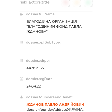
riskFactors.title
0
0
0
dossier.fullName:
БЛАГОДІЙНА ОРГАНІЗАЦІЯ
"БЛАГОДІЙНИЙ ФОНД ПАВЛА
ЖДАНОВА"
dossier.opfSubType:
-
dossier.edrpo:
44782965
dossier.regDate:
24.04.22
dossier.foundersAndBenef:
ЖДАНОВ ПАВЛО АНДРІЙОВИЧ
dossier.founderAddress
УКРАЇНА,