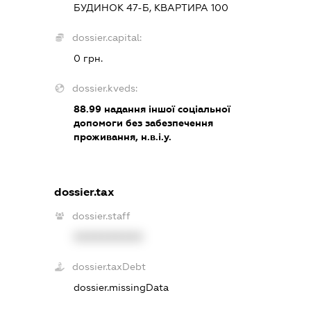
БУДИНОК 47-Б, КВАРТИРА 100
dossier.capital:
0 грн.
dossier.kveds:
88.99
надання іншої соціальної
допомоги без забезпечення
проживання, н.в.і.у.
dossier.tax
dossier.staff
XXXXXXXXXX
dossier.taxDebt
dossier.missingData