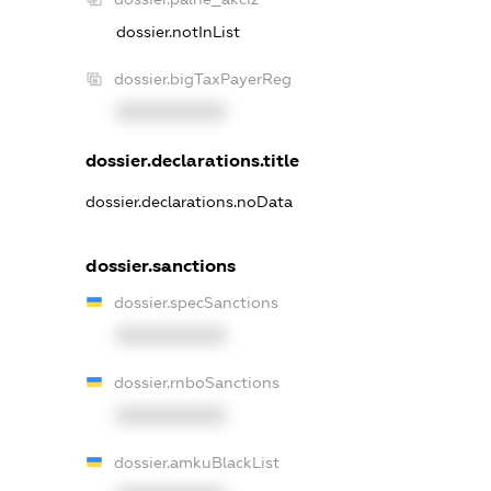
dossier.notInList
dossier.bigTaxPayerReg
XXXXXXXXXX
dossier.declarations.title
dossier.declarations.noData
dossier.sanctions
dossier.specSanctions
XXXXXXXXXX
dossier.rnboSanctions
XXXXXXXXXX
dossier.amkuBlackList