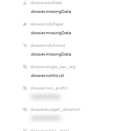
dossier.esvDebt
dossier.missingData
dossier.ndsPayer
dossier.missingData
dossier.ndsAnnul
dossier.missingData
dossier.single_tax_reg
dossier.notInList
dossier.non_profit
XXXXXXXXXX
dossier.budget_dotation
XXXXXXXXXX
dossier.palne_akciz