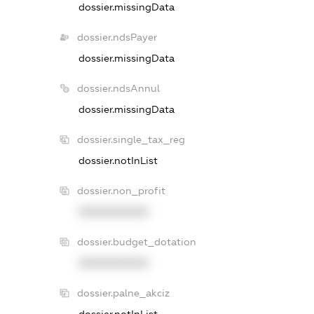
dossier.missingData
dossier.ndsPayer
dossier.missingData
dossier.ndsAnnul
dossier.missingData
dossier.single_tax_reg
dossier.notInList
dossier.non_profit
XXXXXXXXXX
dossier.budget_dotation
XXXXXXXXXX
dossier.palne_akciz