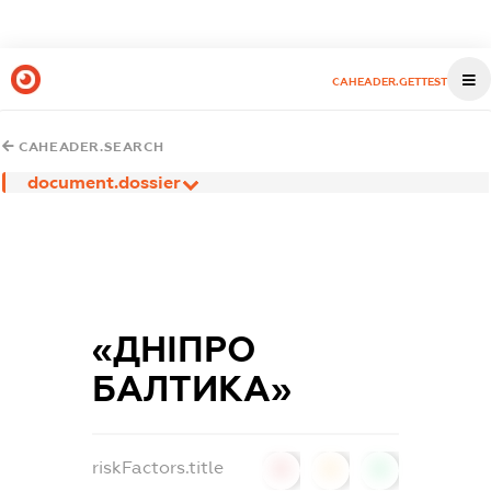
CAHEADER.GETTEST
CAHEADER.SEARCH
document.dossier
«ДНІПРО
БАЛТИКА»
riskFactors.title
0
0
0