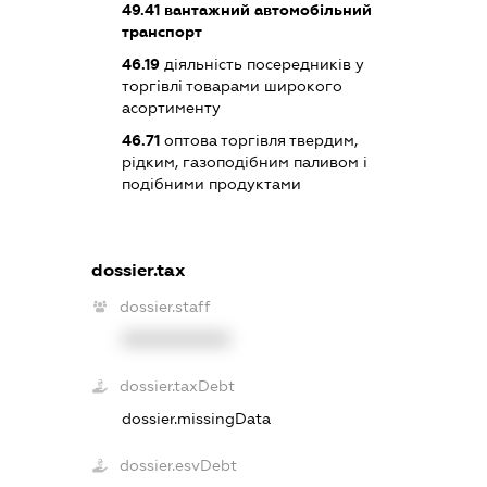
49.41
вантажний автомобільний
транспорт
46.19
діяльність посередників у
торгівлі товарами широкого
асортименту
46.71
оптова торгівля твердим,
рідким, газоподібним паливом і
подібними продуктами
dossier.tax
dossier.staff
XXXXXXXXXX
dossier.taxDebt
dossier.missingData
dossier.esvDebt