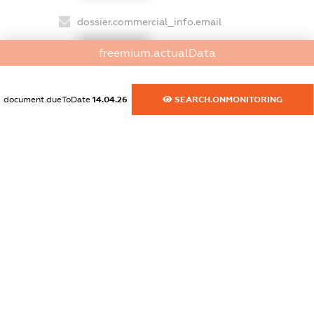
dossier.commercial_info.email
XXXXXXXXXX
freemium.actualData
dossier.commercial_info.website
XXXXXXXXXX
document.dueToDate
14.04.26
SEARCH.ONMONITORING
dossier.commercial_info.activity
XXXXXXXXXX
freemium.exampleText_1
freemium.exampleText_2
freemium.anonymousPerSearch2
FREEMIUM.DETAILS
FREEMIUM.REGISTER