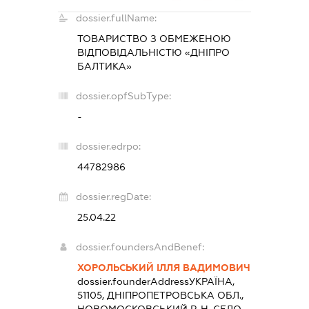
dossier.fullName:
ТОВАРИСТВО З ОБМЕЖЕНОЮ
ВІДПОВІДАЛЬНІСТЮ «ДНІПРО
БАЛТИКА»
dossier.opfSubType:
-
dossier.edrpo:
44782986
dossier.regDate:
25.04.22
dossier.foundersAndBenef:
ХОРОЛЬСЬКИЙ ІЛЛЯ ВАДИМОВИЧ
dossier.founderAddress
УКРАЇНА,
51105, ДНІПРОПЕТРОВСЬКА ОБЛ.,
НОВОМОСКОВСЬКИЙ Р-Н, СЕЛО