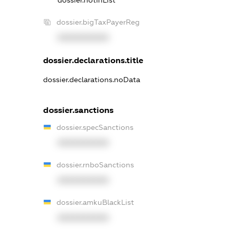
dossier.notInList
dossier.bigTaxPayerReg
XXXXXXXXXX
dossier.declarations.title
dossier.declarations.noData
dossier.sanctions
dossier.specSanctions
XXXXXXXXXX
dossier.rnboSanctions
XXXXXXXXXX
dossier.amkuBlackList
XXXXXXXXXX