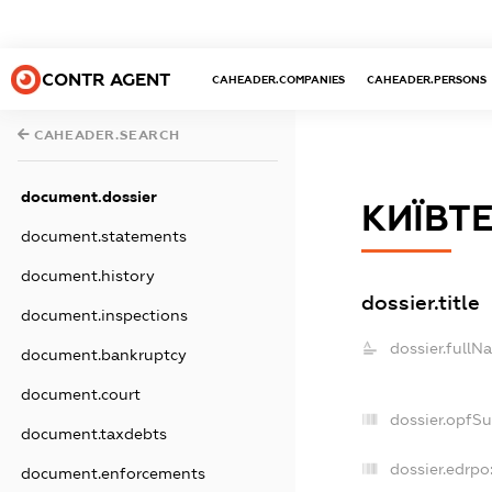
CONTR AGENT
CAHEADER.COMPANIES
CAHEADER.PERSONS
CAHEADER.SEARCH
document.dossier
КИЇВТ
document.statements
document.history
dossier.title
document.inspections
dossier.fullN
document.bankruptcy
document.court
dossier.opfS
document.taxdebts
dossier.edrpo
document.enforcements