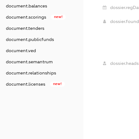
document.balances
dossier.regDa
document.scorings
new!
dossier.foun
document.tenders
document.publicfunds
document.ved
document.semantrum
dossier.heads
document.relationships
document.licenses
new!