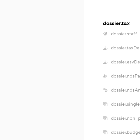
dossier.tax
dossier.staff
dossier.taxDe
dossier.esvD
dossier.ndsPa
dossier.ndsA
dossier.singl
dossier.non_p
dossier.budg