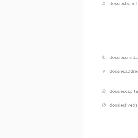
dossier.benefi
dossier.smida
dossier.addre
dossier.capita
dossier.kveds