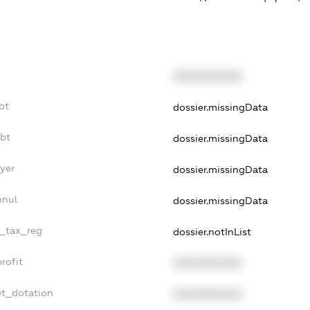
XXXXXXXXXX
bt
dossier.missingData
ebt
dossier.missingData
yer
dossier.missingData
nnul
dossier.missingData
e_tax_reg
dossier.notInList
rofit
XXXXXXXXXX
et_dotation
XXXXXXXXXX