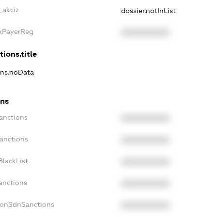
_akciz
dossier.notInList
axPayerReg
XXXXXXXXXX
tions.title
ons.noData
ons
anctions
XXXXXXXXXX
Sanctions
XXXXXXXXXX
BlackList
XXXXXXXXXX
anctions
XXXXXXXXXX
NonSdnSanctions
XXXXXXXXXX