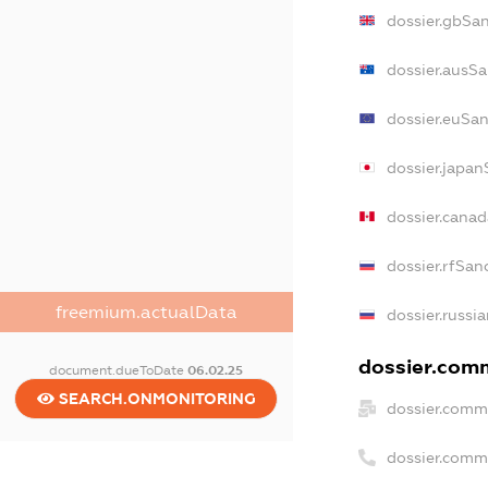
dossier.gbSa
dossier.ausSa
dossier.euSan
dossier.japan
dossier.cana
dossier.rfSan
freemium.actualData
dossier.russi
dossier.comm
document.dueToDate
06.02.25
SEARCH.ONMONITORING
dossier.comm
dossier.comm