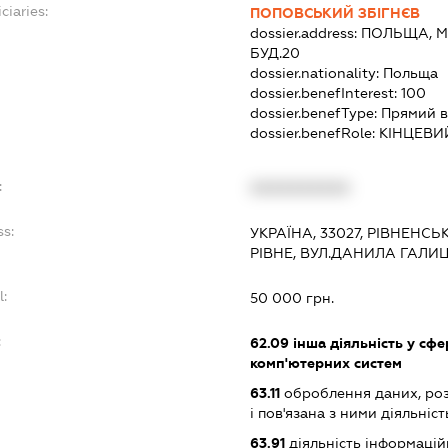
ciaries:
ПОПОВСЬКИЙ ЗБІГНЄВ
dossier.address:
ПОЛЬЩА, М
БУД.20
dossier.nationality:
Польща
dossier.benefInterest:
100
dossier.benefType:
Прямий в
dossier.benefRole:
КІНЦЕВИ
:
XXXXXXXXXX
ss:
УКРАЇНА, 33027, РІВНЕНСЬ
РІВНЕ, ВУЛ.ДАНИЛА ГАЛИЦ
l:
50 000 грн.
:
62.09
інша діяльність у сфе
комп'ютерних систем
63.11
оброблення даних, роз
і пов'язана з ними діяльніст
63.91
діяльність інформацій