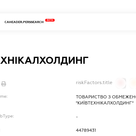
BETA
CAHEADER.PERSSEARCH
ЕХНІКАЛХОЛДИНГ
riskFactors.title
0
ame:
ТОВАРИСТВО З ОБМЕЖЕН
"КИЇВТЕХНІКАЛХОЛДИНГ"
ubType:
-
:
44789431