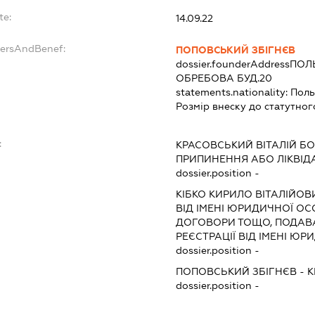
te:
14.09.22
dersAndBenef:
ПОПОВСЬКИЙ ЗБІГНЄВ
dossier.founderAddress
ПОЛ
ОБРЕБОВА БУД.20
statements.nationality:
Пол
Розмір внеску до статутног
:
КРАСОВСЬКИЙ ВІТАЛІЙ Б
ПРИПИНЕННЯ АБО ЛІКВІД
dossier.position -
КІБКО КИРИЛО ВІТАЛІЙОВ
ВІД ІМЕНІ ЮРИДИЧНОЇ ОС
ДОГОВОРИ ТОЩО, ПОДАВ
РЕЄСТРАЦІЇ ВІД ІМЕНІ Ю
dossier.position -
ПОПОВСЬКИЙ ЗБІГНЄВ
-
К
dossier.position -