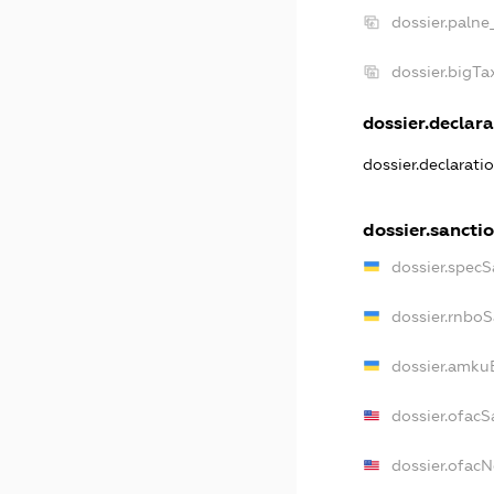
dossier.palne
dossier.bigT
dossier.declara
dossier.declarati
dossier.sancti
dossier.specS
dossier.rnbo
dossier.amku
dossier.ofacS
dossier.ofac