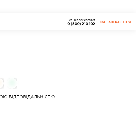
caHeader.contact
CAHEADER.GETTEST
0 (800) 210 102
0
0
ОЮ ВІДПОВІДАЛЬНІСТЮ