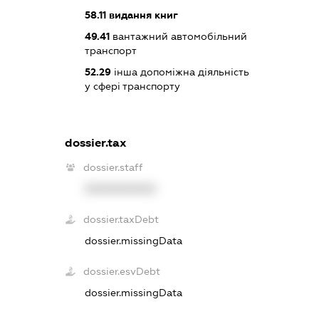
58.11
видання книг
49.41
вантажний автомобільний
транспорт
52.29
інша допоміжна діяльність
у сфері транспорту
dossier.tax
dossier.staff
XXXXXXXXXX
dossier.taxDebt
dossier.missingData
dossier.esvDebt
dossier.missingData