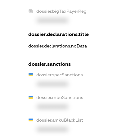
dossier.bigTaxPayerReg
XXXXXXXXXX
dossier.declarations.title
dossier.declarations.noData
dossier.sanctions
dossier.specSanctions
XXXXXXXXXX
dossier.rnboSanctions
XXXXXXXXXX
dossier.amkuBlackList
XXXXXXXXXX