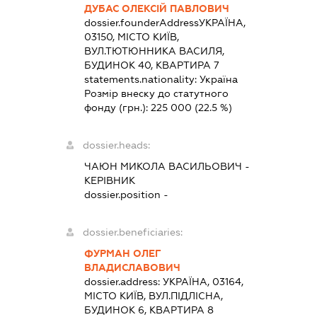
ДУБАС ОЛЕКСІЙ ПАВЛОВИЧ
dossier.founderAddress
УКРАЇНА,
03150, МІСТО КИЇВ,
ВУЛ.ТЮТЮННИКА ВАСИЛЯ,
БУДИНОК 40, КВАРТИРА 7
statements.nationality:
Україна
Розмір внеску до статутного
фонду (грн.):
225 000
(22.5 %)
dossier.heads:
ЧАЮН МИКОЛА ВАСИЛЬОВИЧ
-
КЕРІВНИК
dossier.position -
dossier.beneficiaries:
ФУРМАН ОЛЕГ
ВЛАДИСЛАВОВИЧ
dossier.address:
УКРАЇНА, 03164,
МІСТО КИЇВ, ВУЛ.ПІДЛІСНА,
БУДИНОК 6, КВАРТИРА 8