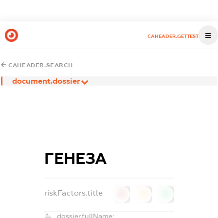
CAHEADER.GETTEST
CAHEADER.SEARCH
document.dossier
ГЕНЕЗА
riskFactors.title
0
0
0
dossier.fullName: