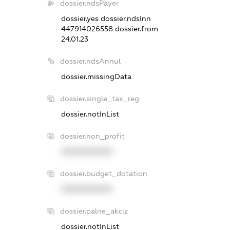
dossier.ndsPayer
dossier.yes
dossier.ndsInn
447914026558
dossier.from
24.01.23
dossier.ndsAnnul
dossier.missingData
dossier.single_tax_reg
dossier.notInList
dossier.non_profit
XXXXXXXXXX
dossier.budget_dotation
XXXXXXXXXX
dossier.palne_akciz
dossier.notInList