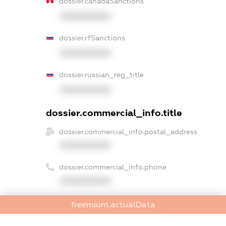
dossier.canadaSanctions
XXXXXXXXXX
dossier.rfSanctions
XXXXXXXXXX
dossier.russian_reg_title
XXXXXXXXXX
dossier.commercial_info.title
dossier.commercial_info.postal_address
XXXXXXXXXX
dossier.commercial_info.phone
XXXXXXXXXX
dossier.commercial_info.fax
freemium.actualData
XXXXXXXXXX