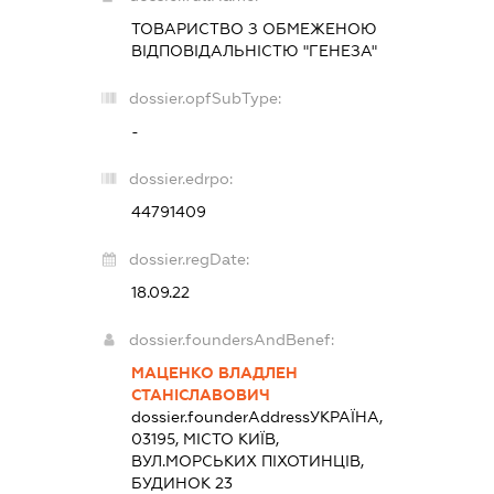
ТОВАРИСТВО З ОБМЕЖЕНОЮ
ВІДПОВІДАЛЬНІСТЮ "ГЕНЕЗА"
dossier.opfSubType:
-
dossier.edrpo:
44791409
dossier.regDate:
18.09.22
dossier.foundersAndBenef:
МАЦЕНКО ВЛАДЛЕН
СТАНІСЛАВОВИЧ
dossier.founderAddress
УКРАЇНА,
03195, МІСТО КИЇВ,
ВУЛ.МОРСЬКИХ ПІХОТИНЦІВ,
БУДИНОК 23