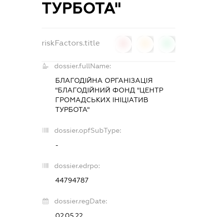
ТУРБОТА"
riskFactors.title
0
0
0
dossier.fullName:
БЛАГОДІЙНА ОРГАНІЗАЦІЯ
"БЛАГОДІЙНИЙ ФОНД "ЦЕНТР
ГРОМАДСЬКИХ ІНІЦІАТИВ
ТУРБОТА"
dossier.opfSubType:
-
dossier.edrpo:
44794787
dossier.regDate:
02.05.22