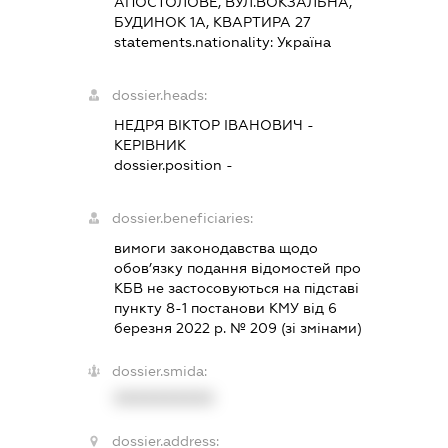
АПОСТОЛОВЕ, ВУЛ.ВОКЗАЛЬНА,
БУДИНОК 1А, КВАРТИРА 27
statements.nationality:
Україна
dossier.heads:
НЕДРЯ ВІКТОР ІВАНОВИЧ
-
КЕРІВНИК
dossier.position -
dossier.beneficiaries:
вимоги законодавства щодо
обов’язку подання відомостей про
КБВ не застосовуються на підставі
пункту 8-1 постанови КМУ від 6
березня 2022 р. № 209 (зі змінами)
dossier.smida:
XXXXXXXXXX
dossier.address: