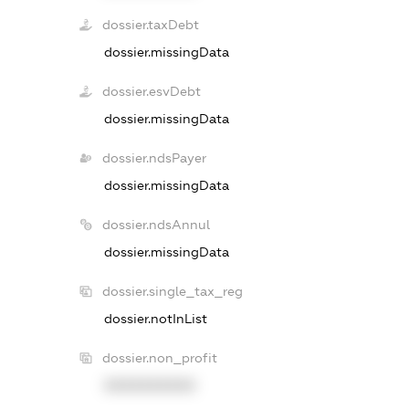
dossier.taxDebt
dossier.missingData
dossier.esvDebt
dossier.missingData
dossier.ndsPayer
dossier.missingData
dossier.ndsAnnul
dossier.missingData
dossier.single_tax_reg
dossier.notInList
dossier.non_profit
XXXXXXXXXX