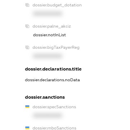
dossier.budget_dotation
XXXXXXXXXX
dossier.palne_akciz
dossier.notInList
dossier.bigTaxPayerReg
XXXXXXXXXX
dossier.declarations.title
dossier.declarations.noData
dossier.sanctions
dossier.specSanctions
XXXXXXXXXX
dossier.rnboSanctions