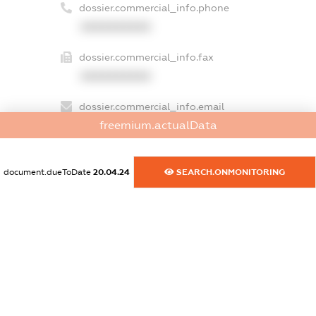
dossier.commercial_info.phone
XXXXXXXXXX
dossier.commercial_info.fax
XXXXXXXXXX
dossier.commercial_info.email
freemium.actualData
XXXXXXXXXX
dossier.commercial_info.website
document.dueToDate
20.04.24
SEARCH.ONMONITORING
XXXXXXXXXX
dossier.commercial_info.activity
XXXXXXXXXX
freemium.exampleText_1
freemium.exampleText_2
freemium.anonymousPerSearch2