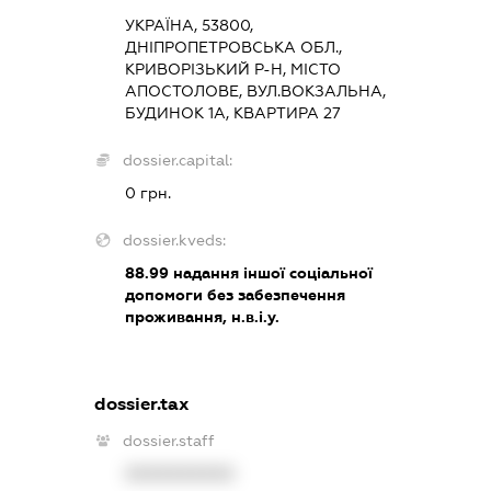
УКРАЇНА, 53800,
ДНІПРОПЕТРОВСЬКА ОБЛ.,
КРИВОРІЗЬКИЙ Р-Н, МІСТО
АПОСТОЛОВЕ, ВУЛ.ВОКЗАЛЬНА,
БУДИНОК 1А, КВАРТИРА 27
dossier.capital:
0 грн.
dossier.kveds:
88.99
надання іншої соціальної
допомоги без забезпечення
проживання, н.в.і.у.
dossier.tax
dossier.staff
XXXXXXXXXX