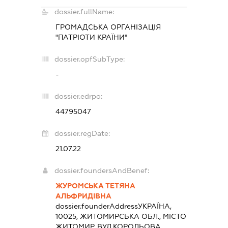
dossier.fullName:
ГРОМАДСЬКА ОРГАНІЗАЦІЯ
"ПАТРІОТИ КРАЇНИ"
dossier.opfSubType:
-
dossier.edrpo:
44795047
dossier.regDate:
21.07.22
dossier.foundersAndBenef:
ЖУРОМСЬКА ТЕТЯНА
АЛЬФРИДІВНА
dossier.founderAddress
УКРАЇНА,
10025, ЖИТОМИРСЬКА ОБЛ., МІСТО
ЖИТОМИР, ВУЛ.КОРОЛЬОВА,