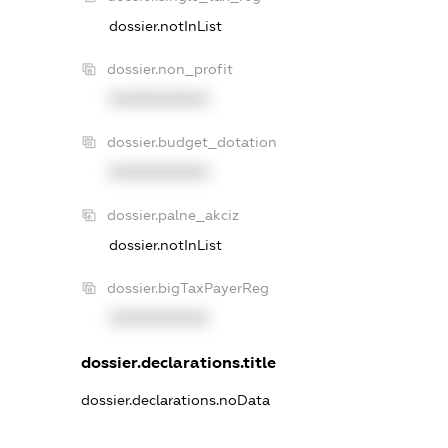
dossier.notInList
dossier.non_profit
XXXXXXXXXX
dossier.budget_dotation
XXXXXXXXXX
dossier.palne_akciz
dossier.notInList
dossier.bigTaxPayerReg
XXXXXXXXXX
dossier.declarations.title
dossier.declarations.noData