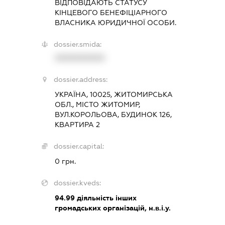
ВІДПОВІДАЮТЬ СТАТУСУ
КІНЦЕВОГО БЕНЕФІЦІАРНОГО
ВЛАСНИКА ЮРИДИЧНОЇ ОСОБИ.
dossier.smida:
XXXXXXXXXX
dossier.address:
УКРАЇНА, 10025, ЖИТОМИРСЬКА
ОБЛ., МІСТО ЖИТОМИР,
ВУЛ.КОРОЛЬОВА, БУДИНОК 126,
КВАРТИРА 2
dossier.capital:
0 грн.
dossier.kveds:
94.99
діяльність інших
громадських організацій, н.в.і.у.