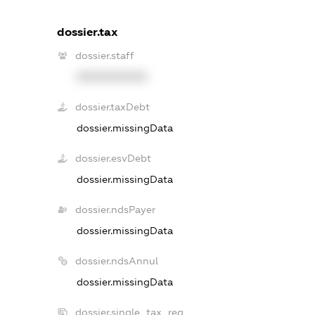
dossier.tax
dossier.staff
XXXXXXXXXX
dossier.taxDebt
dossier.missingData
dossier.esvDebt
dossier.missingData
dossier.ndsPayer
dossier.missingData
dossier.ndsAnnul
dossier.missingData
dossier.single_tax_reg