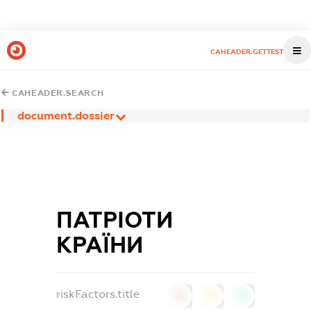
CAHEADER.GETTEST
CAHEADER.SEARCH
document.dossier
ПАТРІОТИ
КРАЇНИ
riskFactors.title
0
0
0