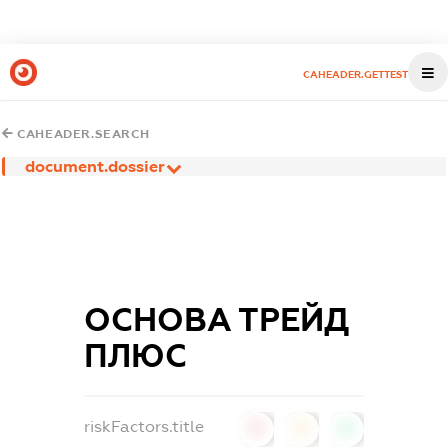
CAHEADER.GETTEST
CAHEADER.SEARCH
document.dossier
ОСНОВА ТРЕЙД
ПЛЮС
riskFactors.title
0
0
0