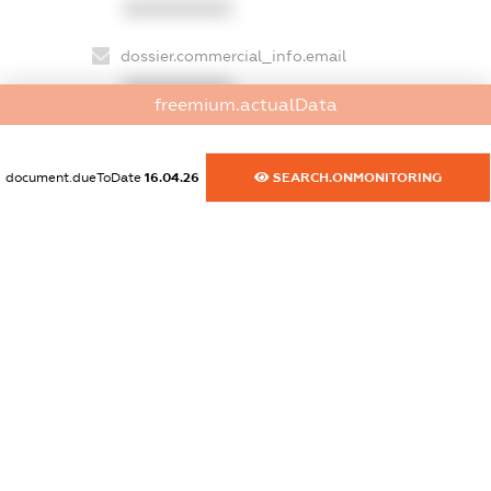
XXXXXXXXXX
dossier.commercial_info.email
XXXXXXXXXX
freemium.actualData
dossier.commercial_info.website
XXXXXXXXXX
document.dueToDate
16.04.26
SEARCH.ONMONITORING
dossier.commercial_info.activity
XXXXXXXXXX
freemium.exampleText_1
freemium.exampleText_2
freemium.anonymousPerSearch2
FREEMIUM.DETAILS
FREEMIUM.REGISTER