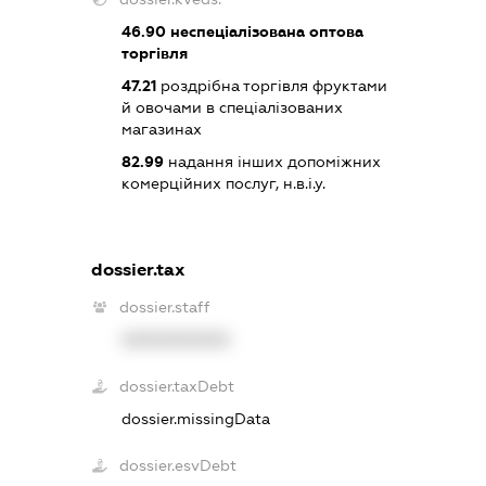
46.90
неспеціалізована оптова
торгівля
47.21
роздрібна торгівля фруктами
й овочами в спеціалізованих
магазинах
82.99
надання інших допоміжних
комерційних послуг, н.в.і.у.
dossier.tax
dossier.staff
XXXXXXXXXX
dossier.taxDebt
dossier.missingData
dossier.esvDebt