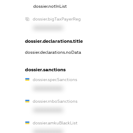
dossier.notInList
dossier.bigTaxPayerReg
XXXXXXXXXX
dossier.declarations.title
dossier.declarations.noData
dossier.sanctions
dossier.specSanctions
XXXXXXXXXX
dossier.rnboSanctions
XXXXXXXXXX
dossier.amkuBlackList
XXXXXXXXXX