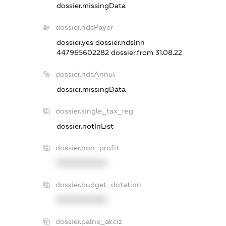
dossier.missingData
dossier.ndsPayer
dossier.yes
dossier.ndsInn
447965602282
dossier.from 31.08.22
dossier.ndsAnnul
dossier.missingData
dossier.single_tax_reg
dossier.notInList
dossier.non_profit
XXXXXXXXXX
dossier.budget_dotation
XXXXXXXXXX
dossier.palne_akciz