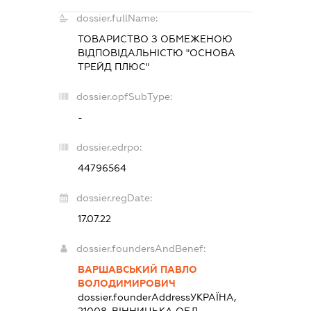
dossier.fullName:
ТОВАРИСТВО З ОБМЕЖЕНОЮ
ВІДПОВІДАЛЬНІСТЮ "ОСНОВА
ТРЕЙД ПЛЮС"
dossier.opfSubType:
-
dossier.edrpo:
44796564
dossier.regDate:
17.07.22
dossier.foundersAndBenef:
ВАРШАВСЬКИЙ ПАВЛО
ВОЛОДИМИРОВИЧ
dossier.founderAddress
УКРАЇНА,